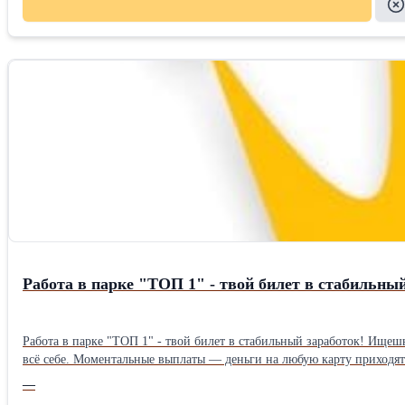
Работа в парке "ТОП 1" - твой билет в стабильный
Работа в парке "ТОП 1" - твой билет в стабильный заработок! Ищешь партнера, который не тянет с выплатами и реально поддерживает 24/7? Мы — то, что нужно. Комиссия парка всего 1% — оставляешь почти
всё себе. Моментальные выплаты — деньги на любую карту приходят мгновенно. Никаких ожиданий! Круглосуточная поддержка — любой вопрос решим в 3 часа ночи. Заправки с Яндекс Про — экономь на
топливе сразу. Кого подключаем: • Водители такси • Пешие и авто-курьеры (любой стаж и авто) • Водители грузового тарифа Работай честно, зарабатывай больше, а мы возьмём на себя все тех. вопросы.
—