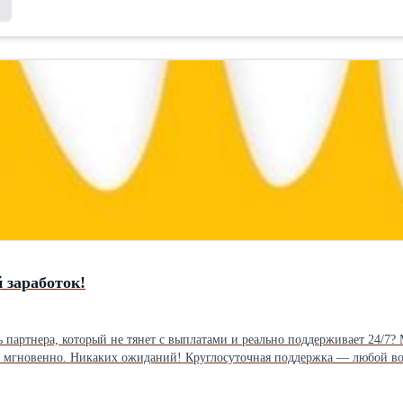
 заработок!
Никаких скрытых платежей — только прозрачные условия и уважение к каждому водителю. Парк «ТОП 1» — там, где выгодно быть с нами!