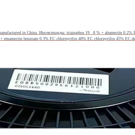
C triazophos 40% EC triazophos 10 % + trichlorfon
 emamectin benzoate 0.3% EC chlorpyrifos 40% EC chlorpyrifos 45% EC del
20% SL imidacloprid 350g/l SL imidacloprid 600g/l FS imidacloprid 70%WP
+ buprofezin 11.6% WP phoxim 34 % + profenofos 6% EC phoxim 36 % + p
e 12%+acetochlor 30%+2, 4-D
clomazone 10. 4%+quizalofop-p-ethyl 1.6%+fomesafen 6% EC clomazone 3
g/l SL acifluorfen 21.4% SL atrazine 38% SC benazolin-ethyl 30% SC bensu
razosulfuron-ethyl 1.4% WP butachlor 32%+oxadiazon 10%EC clethodim 12
 quizalofop-p-ethyl 6%+fluoroglycofen-ethyl 14% EC glyphosate 30% SL gl
D nicosulfuron 4%+bromoxynil octanoate 15%+atrazine 16% OD nicosulfur
uinclorac 33%+bensulfuron-methyl 3% WP quinclorac 50% WP quizalofop-eth
ydim 12.5% EC tribenuron-methyl 10% WP fluroxypyr-meptyl 29%+carfentraz
ane 30% EC myclobutanil 12.5%EC triadimefon 5%+carbendazim 28% WP teb
fos 14%+tricyclazole 6% WP fenoxanil 20% SC