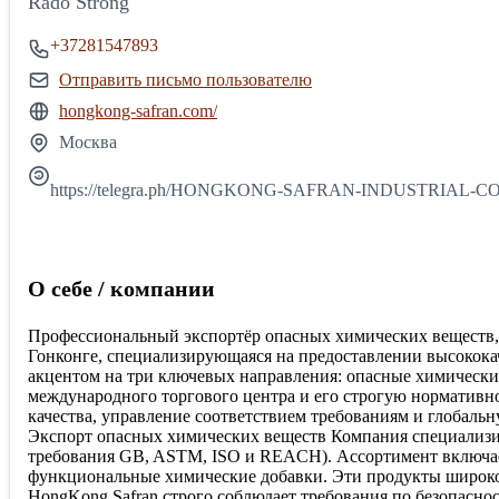
Rado Strong
+37281547893
Отправить письмо пользователю
hongkong-safran.com/
Москва
https://telegra.ph/HONGKONG-SAFRAN-INDUSTRIAL-CO
О себе / компании
Профессиональный экспортёр опасных химических веществ, г
Гонконге, специализирующаяся на предоставлении высокока
акцентом на три ключевых направления: опасные химические
международного торгового центра и его строгую нормативн
качества, управление соответствием требованиям и глобальн
Экспорт опасных химических веществ Компания специализи
требования GB, ASTM, ISO и REACH). Ассортимент включае
функциональные химические добавки. Эти продукты широко 
HongKong Safran строго соблюдает требования по безопасн