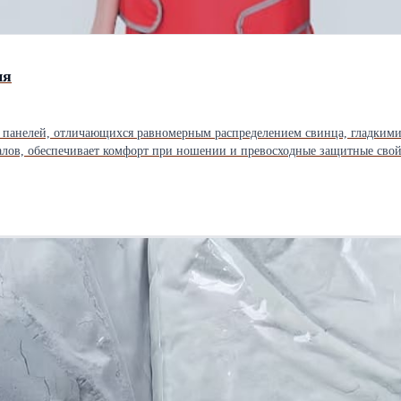
ия
 панелей, отличающихся равномерным распределением свинца, гладкими
я юбка Модернизация / индивидуализация продукта Система прослежи
чки Лицевая маска (визор) Стойка для свинцовой одежды Рентгенозащи
получили сертификат системы
SO 13485 для системы менеджмента качества медицинских изделий. ------------ X-ray protecti
ent flexibility, lightweight properties, and thin profiles. The protective product series manufactured from thes
ective glove Lead goggles Visor Lead coat rack Radiographic curtain Lead-plat