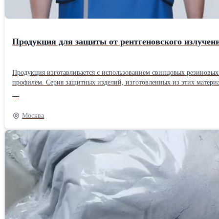
Продукция для защиты от рентгеновского излучен
Продукция изготавливается с использованием свинцовых резиновых
профилем. Серия защитных изделий, изготовленных из этих материалов, обеспечивает комфорт при ношении и превосходные защитные свойства. Раздельный защитный костюм Составной защитный костюм
Интегрированный защитный костюм C‑типа Односторонняя защитна
—
Свинцовое нижнее бельё Защитная перчатка Свинцовые защитные о
Боковая шторка для кровати Подвесной экран Щит Мобильный защитный чехол Наши продукты прошли проверку национально назначенными испытательными учреждениями и 
Москва
менеджмента качества ISO, сертификат CE ЕС, сертификат FDA США, а также сертификат I
manufactured with use of lead rubber panels, featuring uniform lead distribution, smooth surfaces, excell
provide comfortable wearability and superior protective performance. Split-type protective suit Conjoined Protective Suit C-style integrated protective suit Single-sided protective skirt Product customization upgrade Lead
clothing traceability system Lead collar Lead helmet Lead underwear Prot
protective cover Our products have passed inspections by nationally designated testing institutions and obtained ISO quality management system certification, EU CE certification, US FDA certification, as well as 13485 medical
device quality management system certification.