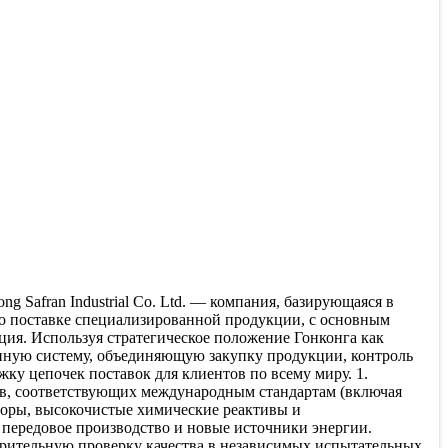
Safran Industrial Co. Ltd. — компания, базирующаяся в
о поставке специализированной продукции, с основным
ция. Используя стратегическое положение Гонконга как
онную систему, объединяющую закупку продукции, контроль
ку цепочек поставок для клиентов по всему миру. 1.
в, соответствующих международным стандартам (включая
оры, высокочистые химические реактивы и
 передовое производство и новые источники энергии.
арительную проверку качества в независимых испытательных