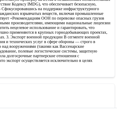
ствие Кодексу IMDG), что обеспечивает безопасную,
тв Сфокусировавшись на поддержке инфраструктурного
гражданских взрывчатых веществ, включая промышленные
ствует «Рекомендациям ООН по перевозке опасных грузов
анными производителями, имеющими национальные лицензии
тить нецелевое использование и гарантировать, что
пешно применяются в крупных горнодобывающих проектах,
ах. 3. Экспорт военной продукции В сегменте военной
ия и технических услуг в сфере обороны — строго в
лю над вооружениями (такими как Вассенарские
удование, полевые логистические системы, защитную
вила долгосрочные партнерские отношения с
то экспорт осуществляется исключительно в целях