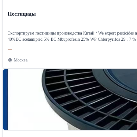
Пестициды
Экспортируем пестициды производства Китай / We export pesticides manufactured in China: Инсектициды: triazophos 19 . 8 % + abamectin 0.2% EC triazophos 20% E
40%EC acetamiprid 5% EC Mbuprofezin 25% WP Chlorpyrifos 29 . 7 % +
fipronil500g/L FS fipronil 80% WG imidacloprid 10% WP imidacloprid 
—
5%WP monosultap 38.8 % + imidacloprid 1.2%WP monosultap 63 .4 % 
indoxacarb 15%SC emamectin benzoate 3 % + indoxacarb 11%SC lulfenuron 5% SC Гербициды: bensufuron-methyl 3.2%+acetochlor 10.8% WP clomazone 10%+acetochlor 25% WP clomazon
Москва
butylate 6% EC clomazone 24%+acetochlor 34% EC clomazone 48% EC 
fomesafen 48% SL bentazone 360g/l+acifluorfen 80g/l SL bentazone 480
3%+fomesafen 9% SL bromoxynil octanoate 25%EC butachlor 26.6%+py
fluoroglycofen-ethyl 10% EC fluoroglycofen-ethyl 5%+fomesafen 25%SL
lactofen 24% EC mesotrione 10%OD mesotrione 20%+nicosulfuron 5% O
pretilachlor 50% EW quinclorac 18.5%+pyrazosulfuron-ethyl 1.5% WP q
ethyl 2.5%+benazolin-ethyl 15% EC quizalofop-p-ethyl 50g/lEC sethox
10%+metolachlor+atrazine 22% OD Фунгициды: difenoconazole 15%+propiconazol 15% SC dimethomorph 6%+mancozeb 44% WP zineb 65% WP diniconazole 12.5% WP diniconazole 2%+jinggangmycin 10% WP
diniconazole 4%+carbendazim 26% WP hexaconazole 5% SC isoprothiol
tricyclazole 75% WP tricyclazole 20% WP tricyclazole 30% SC iproben