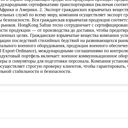
дународными сертификатами транспортировки (включая соответ
 Африки и Америки. 2. Экспорт гражданских взрывчатых вещес
тельных служб по всему миру, компания осуществляет экспорт 
ы безопасности. Вся гражданская взрывчатая продукция соответ
рынков. HongKong Safran тесно сотрудничает с сертифициров
ости продукции — от производства до доставки, чтобы предотвра
ленных целях. Гражданские взрывчатые вещества компании ус
видации последствий стихийных бедствий на развивающихся рынк
тального военного оборудования, продукции военного обеспечен
and Export Ordinance), международными соглашениями по контро
родуктовый портфель включает: военное коммуникационное обор
жеры и симуляторы для подготовки персонала. Компания устано
уществляет строгую проверку клиентов, чтобы гарантировать, ч
льной стабильности и безопасности.