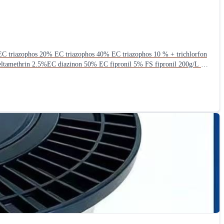
tamethrin 2.5%EC diazinon 50% EC fipronil 5% FS fipronil 200g/L SC
 isoprocarb 20 % + buprofezin 5%WP monosultap 20 % + buprofezin
rofenofos 4% EC thiamethoxam 25%WG diafenthiuron 50% SC
60g/l EC fomesafen 10%+clomazone 16% EC fomesafen 25% SL
lfuron-methyl 2%+pretilachlor 33% WP bentazone 20%+imazethapyr
0g/L EC clodinafop-propargyl 15% WP cyhalofop-butyl 15% EW
yphosate 41% SL haloxyfop-r-methyl 108g/l EC imazethapyr 5%SL
on 40g/L OD oxyfluorfen 6%+acetochlor 34%EC pendimethalin 33%EC
yl 5%+acifluorfen 2.5% EC quizalofop-p-ethyl 10% EC quizalofop-p-
one-ethyl 5% WP S-metolachlor 960g/L EC nicosulfuron 3%+metolachlor
uconazole 50%+trifloxystrobin 25%WDG tebuconazole 430g/L SC