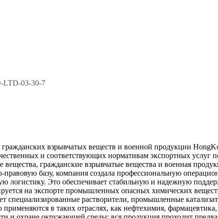
-LTD-03-30-7
ражданских взрывчатых веществ и военной продукции HongKong 
чественных и соответствующих нормативам экспортных услуг п
 вещества, гражданские взрывчатые вещества и военная продук
о-правовую базу, компания создала профессиональную операци
ую логистику. Это обеспечивает стабильную и надежную поддерж
руется на экспорте промышленных опасных химических вещест
т специализированные растворители, промышленные катализат
применяются в таких отраслях, как нефтехимия, фармацевтика,
ости и охране окружающей среды: вся продукция проходит предв