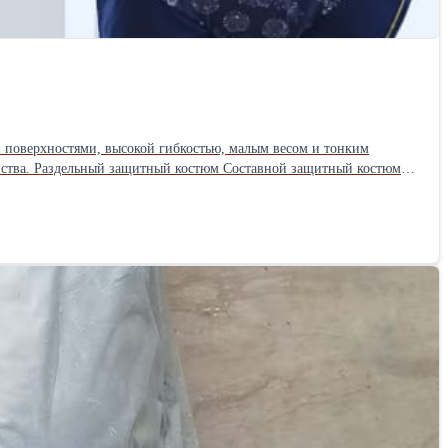
 поверхностями, высокой гибкостью, малым весом и тонким
ваемости свинцовой одежды Свинцовый воротник Свинцовый шлем
тная штора Свино-покрытый (свинцовый) шкаф для хранения
on products Products are
e materials
ed storage cabinet Bedside curtain Suspended screen Shield Mobile