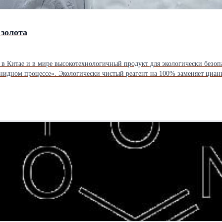
золота
ом процессе». Экологически чистый реагент на 100% заменяет цианид нат
de process.” The environmentally friendly reagent completely replaces sodium cyan
recovery rate • Rapid gold dissolution • Low leaching cost • Excellent gold extraction performance • Easy to use • Safe and conve