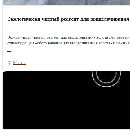
Экологически чистый реагент для выщелачивания 
Экологически чистый реагент для выщелачивания золота Это первый в Китае и в мире высокотехнологичный продукт для экологически безопасного выщелачивания золота. Продукт не требует изменений в
существующем «оборудовании для выщелачивания золота» или «цианидн
степень извлечения золота, • быстрая скорость растворения золота, • низкая себестоимость выщелачивания, • отличные характеристики извлечения золота, • простота в использовании, • безопасность и удобство
—
хранения и транспортировки. -------------------- Environmentally Friendly Reagent for Gold Leaching This is the first high-tech product in China and the world for environmentally safe gold leaching. The product does not
require any modifications to existing “gold leaching equipment” or the “cyani
Москва