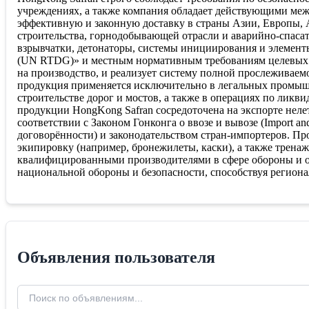
учреждениях, а также компания обладает действующими меж
эффективную и законную доставку в страны Азии, Европы,
строительства, горнодобывающей отрасли и аварийно-спаса
взрывчатки, детонаторы, системы инициирования и элемент
(UN RTDG)» и местным нормативным требованиям целевых 
на производство, и реализует систему полной прослеживаем
продукция применяется исключительно в легальных промыш
строительстве дорог и мостов, а также в операциях по лик
продукции HongKong Safran сосредоточена на экспорте неле
соответствии с Законом Гонконга о ввозе и вывозе (Import 
договорённости) и законодательством стран-импортеров. П
экипировку (например, бронежилеты, каски), а также трена
квалифицированными производителями в сфере обороны и ос
национальной обороны и безопасности, способствуя региона
Объявления пользователя