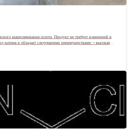
рия и обладает следующими преимуществами: • высокая
ide (100%) and offers the following advantages: • High gold
nient for storage and transportation