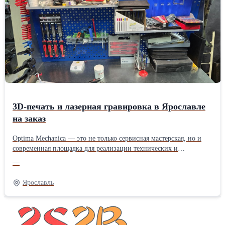
3D-печать и лазерная гравировка в Ярославле
на заказ
Optima Mechanica — это не только сервисная мастерская, но и
современная площадка для реализации технических и
креативных задач. Мы предлагаем услуги, которые помогают
—
создавать, дорабатывать и персонализировать изделия — от идеи
до готового результата. Ищете 3D-печать в Ярославле? Мы
Ярославль
изготавливаем детали и изделия на современном оборудовании с
высокой точностью. Работаем с разными технологиями печати:
FDM и фотополимер, что позволяет подбирать оптимальный
вариант под задачу — будь то прототип, функциональная деталь