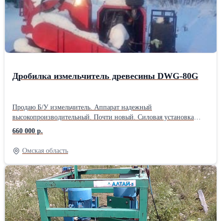
Дробилка измельчитель древесины DWG-80G
Продаю Б/У измельчитель. Аппарат надежный
высокопроизводительный. Почти новый. Силовая установка
Дизель 2000 об/мин (Huafeng Power 37P55J01) 80л.с.
660 000 р.
Загрузочное окно 360*280мм. Бревна 260мм глотает на ура.
Гидравлическая подача бревен в дробилку. Надробили всего 50
Омская область
тонн. Реальная производительность 1200-1500 кг щепы в час.
Устранены незначительные недостатки китайских
производителей. ТОРГ. Переделан выброс щепы бод Биг-Бэг
мешок. В комплекте: - 3 комплекта ножей - шлифовальный
станок для правки ножей. - комплект новых приводных ремней
на ротор. (На дробилке стоят родные, купили на всякий случай)
- Полозья для перемещения дробилки буксиром Вес нетто 1200