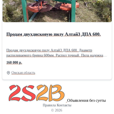
кг Особенность: реальная производительность и нормальная
работа обеспечивается только острыми ножами. Ножи подлежат
заточке каждые 5-8 часов работы. Стоимость услуг по заточке
800 руб. один нож. (Очень дорого). С дробилкой прилагается
специальный станок для заточки ножей.
Продам двухдисковую пилу Алтай3 ДПА 600.
Продам двухдисковую пилу Алтай3 ДПА 600. Диаметр
распиливаемого бревна 600мм. Распил точный. Пила надежная,
простая не требует специальных познаний. Длина рельс
160 000 р.
10метров.Максимальная длина распиливаемог бревна 8метров.
Усовершенсовован механизм зажима бревна. Усилены кожухи
Омская область
пил, которые являются основной причиной порчи победитовых
напаек. Цена 240 000 руб. Торг уместен. В дополнение
предлагаем комплект пил 15000,00 руб. Запасной
электродвигатель 15000,00 руб.
Объявления без суеты
Правила
Контакты
© 2026