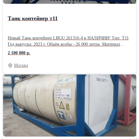
Танк контейнер т11
Новый Танк-контейнер LBGU 261316-4 в НАЛИЧИИ! Тип: T11
Год выпуска: 2023 г. ​​​​​​​Объём колбы - 26 000 литра. ​​​​​​​Материал
колбы: нерж. сталь. ​​​​​​​Рабочее давление: 4 бара. ​​​​​​​Температура
2 100 000 р.
экспл.: -40 +130°. ​​​​​​​Собственная масса контейнера (тара) - 3600 кг.
​​​​​​​Технически допустимая полная масса - 32400 кг. ​​​​​​​Контейнер
Москва
оборудован минеральной прослойкой, термоизоляцией и
пароподогревом.
___________________________________________________ ​​​​​​​
Отлично подойдет для перевозки и хранения опасных и
неопасных наливных грузов. Осмотр танк контейнера
заказчиком осуществляется по договоренности в удобное время.
Бесплатная доставка по СПБ!!! Возможен самовывоз с
контейнерного терминала, либо доставка по России и странам
СНГ. ___________________________________________________
Каждый продаваемый нами ТК, полностью обслужен. Все узлы
и агрегаты находятся в рабочем состоянии. Поставляется
заказчику тщательно замытым, обработанным паром и