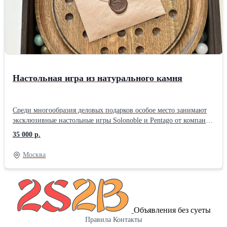
Настольная игра из натурального камня
Среди многообразия деловых подарков особое место занимают
эксклюзивные настольные игры Solonoble и Pentago от компании
Nobelstone. Игровые элементы из натурального камня и дерева
35 000 р.
создают особую атмосферу, превращая каждую игру в событие.
Это не просто развлечение, а тренажер для ума,
Москва
подчеркивающий вашу элегантность и статусность.
Объявления без суеты
Правила
Контакты