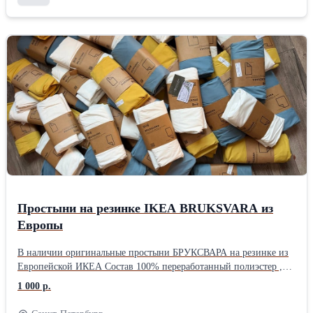
Простыни на резинке IKEA BRUKSVARA из
Европы
В наличии оригинальные простыни БРУКСВАРА на резинке из
Европейской ИКЕА Состав 100% переработанный полиэстер ,
отличное качество, не скатываются - могу предоставить отзывы
1 000 р.
Проcтыня нa резинке 90*200-1000 Простыня на резинке
140*200-1200 Простыня на резинке 160*200-1500 Цвет : жёлтый,