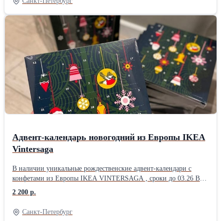
Санкт-Петербург
белый, голубой! Есть и другие товары ИКЕА Можно заказать
интересующий товар прямо из Европы Доставка через Озон по
всей России бесплатно , пишите , звоните, уточняйте Есть
группа ВК и ТГ, где публикую актуальную информацию и
конкурсы telegram: lika_ikea
Адвент-календарь новогодний из Европы IKEA
Vintersaga
В наличии уникальные рождественские адвент-календари с
конфетами из Европы IKEA VINTERSAGA , сроки до 03.26 В
каждом окошке находится разная конфета , а также 2 карты из
2 200 р.
ИКЕА Идеальный подарок любителям ИКЕА , а также детям и
всем ценителям сладостей Есть и другие товары ИКЕА Доставка
Санкт-Петербург
через Озон по всей России бесплатно , пишите , звоните,