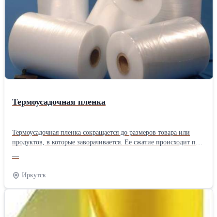
Термоусадочная пленка
Термоусадочная пленка сокращается до размеров товара или
продуктов, в которые заворачивается. Ее сжатие происходит при
высокой температуре, а после того как она остынет, приобретает
—
форму объекта. За счет этого достигается полная герметизация
упаковки, а вся продукция пищевой, строительной (и многих
Иркутск
прочих сфер) сохраняет свои свойства. Термоусадочная пленка
может применяться в разной области, поэтому производитель
предусматривает разные особенности в ходепроизводства. К
примеру, для хлебобулочной продукции выпускаются пленки из