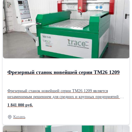
оборудования. Станок таже может поставлятся с защитным
кожухом, оснащенным дверцей и смотровыми окнами из
оргстекла, делая станок безопасным для работы. Станок
поставляется в комплектации с шаговыми двигателями.
Фрезерный станок новейшей серии ТМ26 1209
Фрезерный станок новейшей серии ТМ26 1209 является
незаменимым решением для средних и крупных предприятий по
обработке таких материалов, как: закаленная сталь, чугун,
1 841 000 руб.
нержавеющая сталь, цветные металлы. Данный станок имеет
повышенную жесткость, благодаря толстостенному
Казань
конструктиву. Станки серии ТМ26 являются одними из самых
универсальных и оснащенных уже в базовой версии. Станок