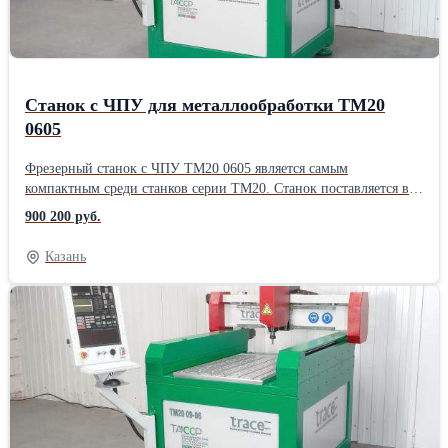
Способ упаковки: по запросу
Станок c ЧПУ для металлообработки ТМ20
0605
Фрезерный станок с ЧПУ ТМ20 0605 является самым
компактным среди станков серии ТМ20. Станок поставляется в
варианте с Серво приводами и ЧПУ Delta Electronics Макс. ход
900 200 руб.
по оси Y: 600 мм Макс. ход по оси X: 500 мм Макс. ход по оси
Z: 250 мм Виды обрабатываемых материалов: сталь,
Казань
нержавеющая сталь, закаленная сталь, титан, латунь, бронза,
алюминий, дюралюминий Высота заготовки: 200 мм ЧПУ: Delta
Electronics Вес: 560 KgПроизводитель: Собственное
производство Назначение: По металлу Потребляемая мощность:
380 Вт Наличие ЧПУ: Да