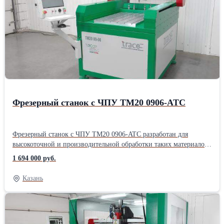
бронза, алюминий, дюралюминий Высота заготовки: 200 мм
фрезерный Подача заготовки: Автоматическая Потребляемая
ЧПУ: Delta Electronics Вес: 950 KgПроизводитель: Собственное
мощность: 380 Вт Наличие ЧПУ: Да
производство Назначение: По металлу Тип: Вертикально-
фрезерный Подача заготовки: Автоматическая Потребляемая
мощность: 380 Вт Наличие ЧПУ: Да
Фрезерный станок с ЧПУ ТМ20 0906-ATC
Фрезерный станок с ЧПУ ТМ20 0906-ATC разработан для
высокоточной и производительной обработки таких материалов,
как сталь и алюминий. Автоматическая смена инструмента с
1 694 000 руб.
магазином на 5 патронов ISO30-ER32 позволяют
высокоэффективно решать поставленные задачи. Станок
Казань
поставляется в варианте с Серво приводами и ЧПУ Delta
Electronics Макс. ход по оси Y: 900 мм Макс. ход по оси X: 600
мм Макс. ход по оси Z: 250 мм Виды обрабатываемых
материалов: сталь, нержавеющая сталь, закаленная сталь, латунь,