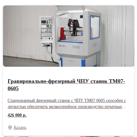
Гравировально-фрезерный ЧПУ станок ТМ07-
0605
Стационарный фрезерный станок с ЧПУ ТМ07 0605 способен с
легкостью обеспечить мелкосерийное производство печатных
плат, предметов интерьера, корпусов, радиоуправляемых
426 000 р.
моделей и многого другого. Стационарный фрезерный станок с
ЧПУ ТМ07 0605 имеет небольшие вес и габариты. При этом
Казань
станок обладает всеми достоинствами профессионального