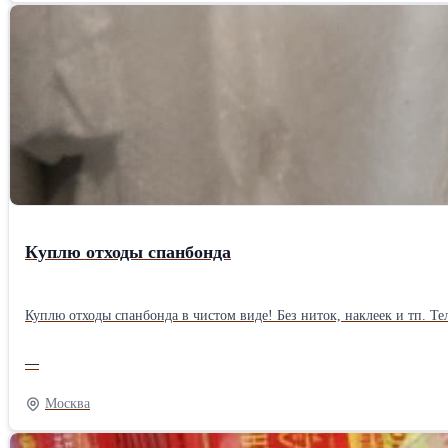
Куплю отходы спанбонда
Куплю отходы спанбонда в чистом виде! Без ниток, наклеек и тп. Тел. 89269100
—
Москва