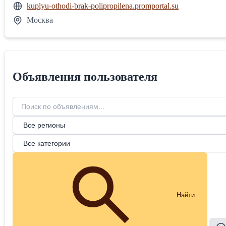
kuplyu-othodi-brak-polipropilena.promportal.su
Москва
Объявления пользователя
Найти