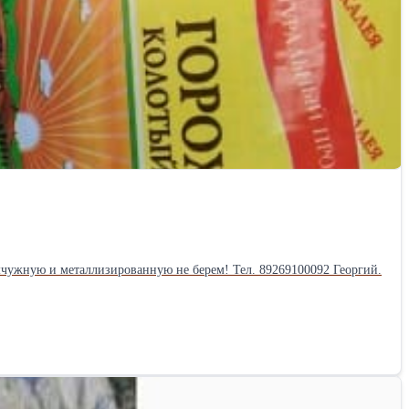
чужную и металлизированную не берем! Тел. 89269100092 Георгий.