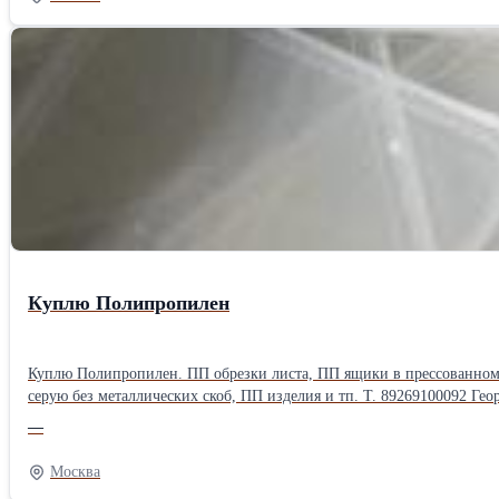
Куплю Полипропилен
Куплю Полипропилен. ПП обрезки листа, ПП ящики в прессованном в
серую без металлических скоб, ПП изделия и тп. Т. 89269100092 Гео
—
Москва