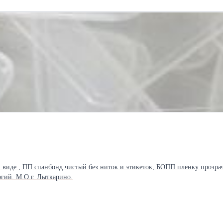
иде , ПП спанбонд чистый без ниток и этикеток, БОПП пленку прозрачн
ргий. М.О.г. Лыткарино.