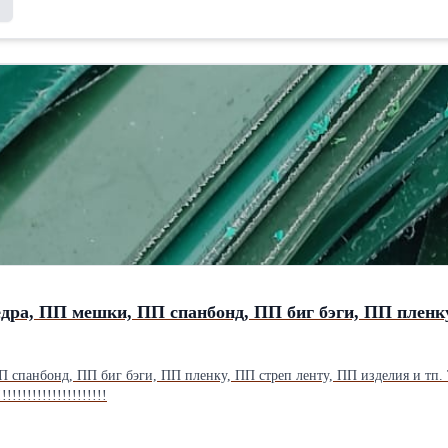
ра, ПП мешки, ПП спанбонд, ПП биг бэги, ПП пленку
панбонд, ПП биг бэги, ПП пленку, ПП стреп ленту, ПП изделия и тп. 
!!!!!!!!!!!!!!!!!!!!!!