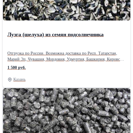
Лузга (шелуха) из семян подсолнечника
Отгрузка по России. Возможна доставка по Респ. Татарстан,
Марий Эл, Чувашия, Мордовия, Удмуртия, Башкирия, Кировская
область, Ульяновская область. Лузга широко используется в
1 500 руб.
следующих направлениях: 1. В сельском хозяйстве в качестве: -
минерального удобрения для орошения и рыхления почвы; -
Казань
подстил для сельскохозяйственных животных и птиц; - основа
субстрата для выращивания грибов; 2. В строительстве: - в
качестве сырья для изготовления кирпича и керамических
изделий.Способ упаковки: Россыпь