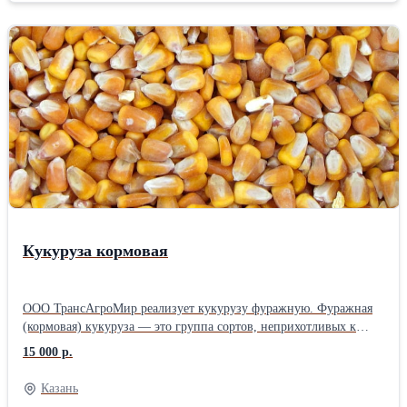
Кукуруза кормовая
ООО ТрансАгроМир реализует кукурузу фуражную. Фуражная
(кормовая) кукуруза — это группа сортов, неприхотливых к
условиям выращивания, но обладающих пониженными
15 000 р.
вкусовыми качествами. Зерно таких растений используется в
качестве питательного корма для сельскохозяйственных
Казань
животных и птицы. В кукурузном зерне содержится до 10%