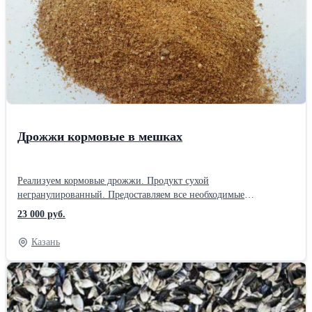
витаминами. Он содержит достаточное для здорового роста и
развития животного количество кальция, калия и других микро-
и макроэлементов. Энергетическая ценность продукта — 1,15
кормоединиц. Производство рапсового жмыха широко
распространено, поскольку этот продукт подходит для кормления
большинства сельскохозяйственных животных: крупного
рогатого скота (КРС), птицы, свиней, коз, баранов, пушных
зверей.Способ упаковки: россыпь
Дрожжи кормовые в мешках
Реализуем кормовые дрожжи. Продукт сухой
негранулированный. Предоставляем все необходимые
документы. Ветеринарное свидетельство в системе Меркурий.
23 000 руб.
Главная ценность кормовых дрожжей – обилие протеина в
составе. При регулярном внесении добавки в корм, повышается
Казань
питательная ценность пищи. Она намного лучше усваивается,
помогает зимой, во время дефицита микро- и макроэлементов,
витаминов. Кормовые дрожжи кроме прочего улучшают
обменные процессы, снижают расход корма. Некоторые
животные благодаря дрожжам в корме, повышают массу тела,