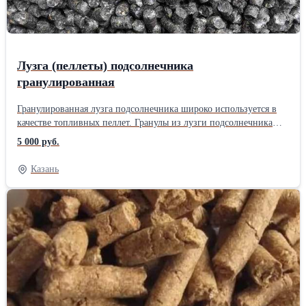
Лузга (пеллеты) подсолнечника
гранулированная
Гранулированная лузга подсолнечника широко используется в
качестве топливных пеллет. Гранулы из лузги подсолнечника
диаметром 8мм. Теплоту сгорания гранул из лузги можно
5 000 руб.
сравнивают с теплотой сгорания бурого угля. Высокое качество,
имеется собственный автопарк. Возможна отгрузка в биг-бэгах.
Казань
Отгрузка по России. Звоните, будем рады ответить на все
интересующие Вас вопросы!Длина: 3 см Ширина: 0.8 см Способ
упаковки: РоссыпьБиг-бэг