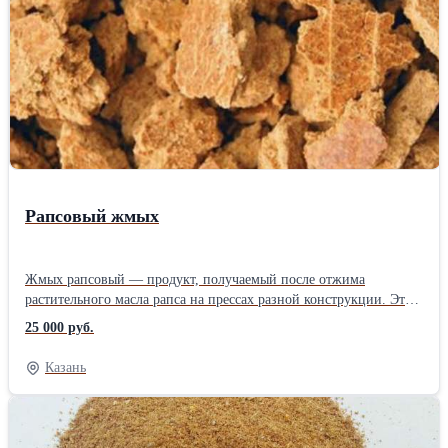
витаминов В1, а именно: рибофлавина, холина, никотиновой
кислоты, кобаламина. В ней содержатся некоторые не
идентифицированные экстрактивные полезные факторы, такие
как кишечный ростовой фактор из желудочно-кишечного тракта
свиней, фактор Аккермана, ростовой фактор, присутствующий в
золе. Отгрузка по России. Возможна доставка своим
автотранспортом. Ждем Ваших звонков!
Рапсовый жмых
Жмых рапсовый — продукт, получаемый после отжима
растительного масла рапса на прессах разной конструкции. Это
полезный питательный корм для сельскохозяйственных
25 000 руб.
животных, который содержит много белка (протеина) — от 34
до 40%. Он выпускается в виде «ракушки», «дробленки» или в
Казань
форме гранул светло-коричневого или серого цвета. Это
легкоусвояемая высокоэнергетическая кормовая добавка, которую
можно давать как молодняку, так и взрослым особям. Кроме
белковых соединений жмых рапсовый богат фосфатидами и