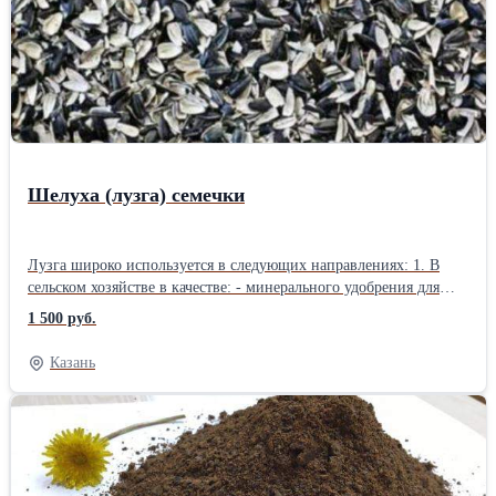
так что используется добавка и при откорме. Высокое качество,
имеется собственный автопарк. Отгрузка по России. Звоните,
будем рады ответить на все интересующие Вас вопросы!
Шелуха (лузга) семечки
Лузга широко используется в следующих направлениях: 1. В
сельском хозяйстве в качестве: - минерального удобрения для
орошения и рыхления почвы; - подстил для
1 500 руб.
сельскохозяйственных животных и птиц; - основа субстрата для
выращивания грибов; 2. В строительстве: - в качестве сырья для
Казань
изготовления кирпича и керамических изделий. Отгрузка по
России. Возможна доставка.