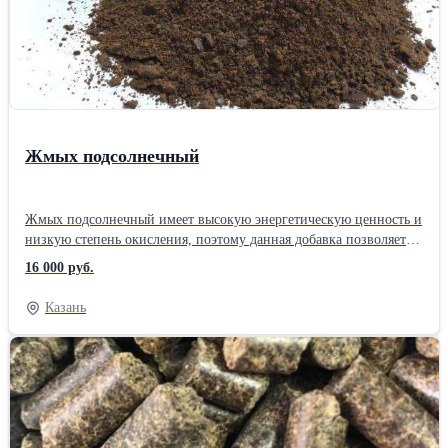
Жмых подсолнечный
Жмых подсолнечный имеет высокую энергетическую ценность и
низкую степень окисления, поэтому данная добавка позволяет
животным и птицам быстрее наедаться, а это выгодно для
16 000 руб.
заводчика. Небольшое количество клетчатки можно объяснить
тем, что при измельчении семян подсолнечника, лузга отходит
Казань
сама по себе, а ведь именно в ней и содержится больше всего
клетчатки. Жмых содержит много полезных веществ,
необходимых как для КРС, так и для домашней птицы, свиней,
кроликов. Положительно сказывается на яйценоскости птиц
(уток, кур, гусей, индеек). Повышает репродуктивную функцию
животных и птиц. Нормализует обменные процессы организма,
является одним из факторов быстрого роста молодняка и