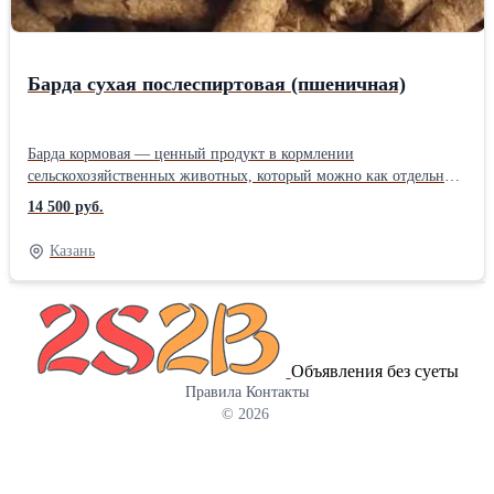
Барда сухая послеспиртовая (пшеничная)
Барда кормовая — ценный продукт в кормлении
сельскохозяйственных животных, который можно как отдельный
корм, так и в качестве добавки при производстве комбикормов. -
14 500 руб.
Доля протеина 28-32% - Богатый аминокислотный состав -
Высокое содержание витаминов - Содержание макро и
Казань
микроэлементов, фосфора, углеводов. Возможна отгрузка в биг-
бэгах. Высокое качество, имеется собственный автопарк. Свой
автопарк зерновозов. Отгрузка по России. Ждем Ваших
звонков!Способ упаковки: россыпьбиг-бэг
Объявления без суеты
Правила
Контакты
© 2026