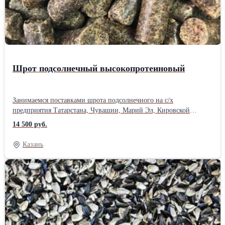
снижает риск появления заболеваний даже в период эпидемий.
Высокое качество, имеется собственный автопарк. Отгрузка по
России.
Шрот подсолнечный высокопротеиновый
Занимаемся поставками шрота подсолнечного на с/х
предприятия Татарстана, Чувашии, Марий Эл, Кировской
области, Мордовии, Н.Новгород, Башкортостана, Самарской
14 500 руб.
области, Саратовской области. Содержание сырого протеина
37%-39%. Качество подтверждается качественным
Казань
удостоверением, сертификатом соответствия. Осуществляем
доставку своими зерновозами. Работаем с НДС.