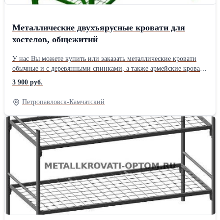
одеяла, комплекты постельного белья. +7-926-847-38-08, +7-968-
542-50-64 Екатерина Компания " Металлические кровати"
Металлические двухъярусные кровати для
хостелов, общежитий
У нас Вы можете купить или заказать металлические кровати
обычные и с деревянными спинками, а также армейские кровати
и раскладушки «эконом» тканевые. Металлические кровати
3 900 руб.
прекрасно подходят для студентов, строителей, рабочих,
военных казарм, для больницы, диспансера, госпиталя,
Петропавловск-Камчатский
гостиницы эконом-класса, базы отдыха, санатория, пансионата,
детского лагеря, школы-интерната, для различных общественных
организаций, в т. ч. бюджетных. Размеры спального места
кроватей (кровати одноярусные, двухъярусные и трехъярусные):
190-70 см, 190-80 см, 190-90 см (полуторная кровать). При
необходимости, возможно изменение размеров и конфигурации
кроватей. Минимальный заказ - 10 шт. кроватей. Принимаем
мелкооптовые и крупнооптовые заказы. Работаем быстро и
качественно по всей России и Казахстану. Также у нас Вы
можете недорого купить постельные принадлежности для
кроватей - матрасы, подушки, одеяла, комплекты постельного
белья. +7-926-847-38-08, +7-968-542-50-64 Екатерина Компания