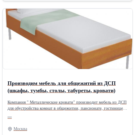
Производим мебель для общежитий из ДСП
(шкафы, тумбы, столы, табуреты, кровати)
Компания " Металлические кровати" производит мебель из ДСП
для обустройства комнат в общежитии, пансионате, гостинице,
хостеле и мн. др. Производим следующие виды мебели: - шкафы
—
офисные - шкафы одно-, двух-, трехстворчатые, - вешалки
настенные, вешалки с лавками, - кровати из ДСП разных
Москва
размеров, - тумбы прикроватные, - тумбы под телевизор, - столы