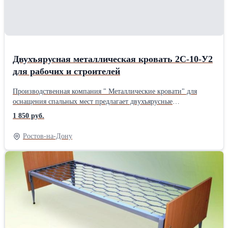
Двухъярусная металлическая кровать 2С-10-У2
для рабочих и строителей
Производственная компания " Металлические кровати" для
оснащения спальных мест предлагает двухъярусные
металлические кровати с двумя усилениями на каждом спальном
1 850 руб.
месте, кровать артикул 2С-10-У2. Основные параметры кровати:
размер спального места 190*70 см сетка сварная 10*10 см, два
Ростов-на-Дону
усиления на каждом спальном месте, покраска порошковая, цвет
серый или под заказ белый, синий, коричневый (за
дополнительную плату) По желанию заказчика возможно
изготовление спального места размером 190*80 см, 190*90 см с
использованием сварной сетки с ячейкой 10*5 см и 5*5 см.
Возможна укомплектация кроватей лестницей и ограждением
верхнего яруса. Минимальная партия - 10 кроватей. Самовывоз.
Оказываем помощь в организации доставки по Москве, по
России, в Казахстан и в Белоруссию. Цена указана на опт от 100