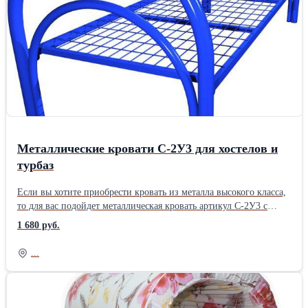
работаем только с оптовыми покупателями. Купить
металлические кровати можно только оптом - минимум от 10
кроватей. Розницы нет. Организуем доставку в любой город
России и в Казахстан. 8-926-847-38-08, 8-968-542-50-64
Екатерина, Компания " Металлические Кровати"
Металлические кровати С-2У3 для хостелов и
турбаз
Если вы хотите приобрести кровать из металла высокого класса,
то для вас подойдет металлическая кровать артикул С-2У3 с
двойной ножкой, 2-мя усилениями на спальном месте от
1 680 руб.
компании-производителя " Металлические кровати". Данная
модель кровати отличается от других моделей повышенной
...
износоустойчивостью, особой прочностью благодаря трубе 51 мм
в диаметре, которая используется для изготовления спинок
кроватей. Покраска кроватей - порошковая, цвет - на выбор
клиента: серый, белый, черный, синий, коричневый. Для