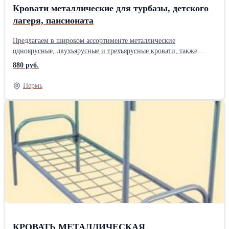
Кровати металлические для турбазы, детского
лагеря, пансионата
Предлагаем в широком ассортименте металлические
одноярусные, двухъярусные и трехъярусные кровати, также
армейские кровати, кровати со спинками из ЛДСП (с
880 руб.
деревянными спинками); раскладушки тканевые «эконом».
Размер спального места стандартный: 190*70 см, 190*80 см,
Пермь
190*90 см. Металлические кровати прекрасно подходят для
общежития студентов, для рабочих, строителей, для санаториев,
пансионатов, турбаз, детских лагерей, школ-интернатов,
больниц, госпиталей, поликлиник, диспансеров, хосписов,
гостиниц, отелей, хостелов и мн. др. Работаем с доставкой по
всей России и Казахстану. Быстро и качественно выполним
оптовые заказы. Минимальный заказ - 10 кроватей. Розницы
нет. Также у нас Вы можете недорого купить постельные
принадлежности для кроватей - матрасы, подушки, одеяла,
комплекты постельного белья. +7-926-847-38-08, +7-968-542-50-
64 Екатерина Компания " Металлические кровати".
КРОВАТЬ МЕТАЛЛИЧЕСКАЯ