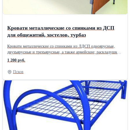
штук (190*70, сетка 100*100)
Кровати металлические со спинками из ДСП
для общежитий, хостелов, турбаз
Кровати металлические со спинками из ЛДСП одноярусные,
двухъярусные и трехъярусные, а также армейские; раскладушки
«эконом». Прекрасно подходят для общежитий, строителей,
1 200 руб.
рабочих, детских лагерей, турбаз, гостиниц, отелей, хостелов,
санаториев, пансионатов, общежитий, общественных
Псков
организаций, бюджета, строительных организаций, больниц,
госпиталей, диспансеров, хосписов и пр. При необходимости,
укомплектуем постельными принадлежностями. Быстрое
изготовление оптовых заказов, наличие на складе. Доставка по
всей России и Казахстану. Минимальный заказ - 10 шт.
кроватей. Розницы нет. +7-926-847-38-08, +7-968-542-50-64
Екатерина Компания " Металлические кровати"