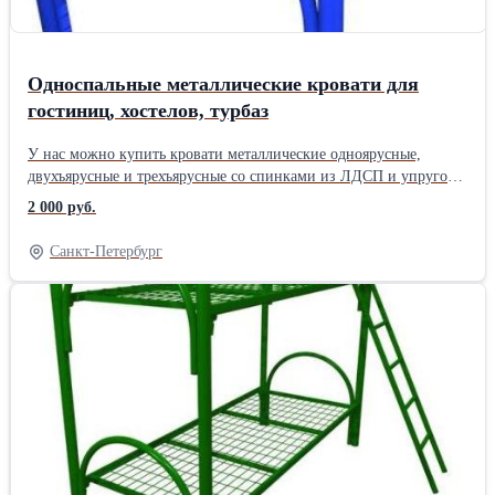
Односпальные металлические кровати для
гостиниц, хостелов, турбаз
У нас можно купить кровати металлические одноярусные,
двухъярусные и трехъярусные со спинками из ЛДСП и упругой
металлической пружинной сеткой, раскладушки тканевые
2 000 руб.
«эконом», постельные принадлежности. Металлические кровати
прекрасно подходят для детских лагерей, турбаз, гостиниц,
Санкт-Петербург
отелей, хостелов, санаториев, пансионатов, общежитий,
общественных организаций, бюджета, строительных
организаций (строителей, рабочих), больниц, госпиталей,
диспансеров, хосписов и пр. Такие кровати характеризуются
особой прочностью и удобством в использовании – они прочны,
надежны, служат долго. Самые низкие цены. Скидки
постоянным покупателям. Быстрое изготовление оптовых
заказов, наличие на складе. Доставка по всей России,
Белоруссии и Казахстану. Минимальный заказ - 10 шт. кроватей.
Розницы нет. Также у нас Вы можете недорого купить
постельные принадлежности для кроватей - матрасы, подушки,