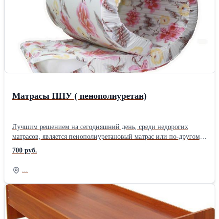
изготовления ложа кровати используется сварная сетка с ячейкой
100*100 мм, 100*50 мм, 50*50 мм. Купить кровати можно
только оптом, минимальная партия - 10 штук. Вдобавок к
кроватям, предлагаем купить постельные принадлежности –
одеяла, матрацы, подушки. Организуем доставку в любой город
России, в Казахстан и в Белоруссию.
Матрасы ППУ ( пенополиуретан)
Лучшим решением на сегодняшний день, среди недорогих
матрасов, является пенополиуретановый матрас или по-другому
матрас ППУ от компании производителя " Металлические
700 руб.
кровати". Пенополиуретановые матрасы обладают целым рядом
положительных качеств и являются дешевым аналогом
...
ортопедических матрасов. Современный матрас ППУ отличается
практичностью, функциональностью и долговечностью. ППУ
долгое время не слеживается, не крошится и не проминается —
эти качества дают возможность производителям гарантировать
значительную продолжительность службы пенополиуретановых