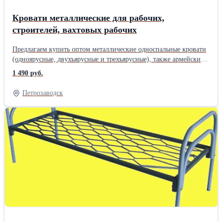
" Металлические кровати"
Кровати металлические для рабочих,
строителей, вахтовых рабочих
Предлагаем купить оптом металлические односпальные кровати
(одноярусные, двухъярусные и трехъярусные), также армейские
кровати и раскладушки. Кровати подходят для общежития
1 490 руб.
студентов, для интерната, для больницы, госпиталя, для военных
казарм, для различных общественных организаций, для базы
Петрозаводск
отдыха, санатория, пансионата, гостиницы эконом-класса, отеля,
для детского оздоровительного лагеря, для рабочих, строителей,
для бюджета и пр. Быстро и качественно выполним оптовые
заказы. Принимаем заказы только от 10 шт. кроватей. Розницы
нет. Обращайтесь, будем рады сотрудничеству с Вами. Работаем с
доставкой по всей России и Казахстану. Также у нас Вы можете
недорого купить постельные принадлежности для кроватей -
матрасы, подушки, одеяла, комплекты постельного белья. +7-
926-847-38-08, +7-968-542-50-64 Екатерина Компания "
Металлические кровати".