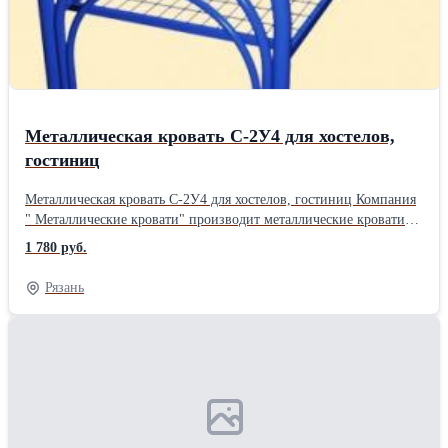
белье). Купить металлические кровати можно только оптом -
минимум от 10 кроватей. Розницы нет. Организуем доставку в
любой город России, в Белоруссию и в Казахстан.
Металлическая кровать С-2У4 для хостелов,
гостиниц
Металлическая кровать С-2У4 для хостелов, гостиниц Компания
" Металлические кровати" производит металлические кровати
для хостелов и гостиниц эконом-класса артикул С-2У4. Спинки
1 780 руб.
кровати изготовлены из трубы диаметром 51 мм. Спальное
место размер 190*80 см, сетка сварная 10*5 см, одно усиление
Рязань
на спальном месте. Цветовые решения: серый, белый,
коричневый, синий, зеленый. Минимальная партия отгрузки -
10 кроватей. Самовывоз со склада. Оказываем помощь в
организации доставки по всей России. Цена указана при
отгрузке от 100 штук.