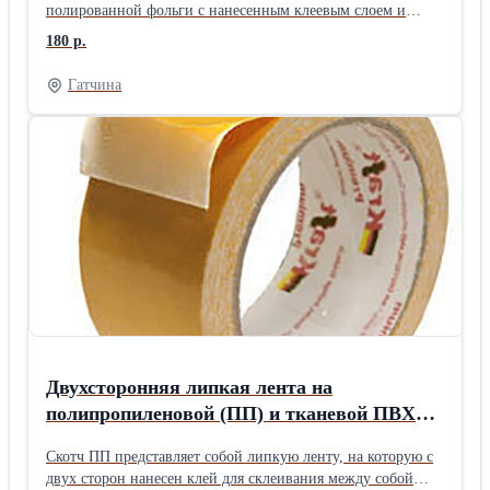
полированной фольги с нанесенным клеевым слоем и
силиконизированной бумаги (подложки) для защиты
180 р.
клеевой поверхности. Клеевая основа - искусственный
каучук. Такой скотч применяют, как и обычный
Гатчина
алюминиевый скотч, но благодаря синтетическим
волокнам и дополнительному слою специальной бумаги
соединение выдерживает дополнительные механические
нагрузки. Изготавливаем скотчи по размерам заказчика.
Доставка.
Двухсторонняя липкая лента на
полипропиленовой (ПП) и тканевой ПВХ
основе
Скотч ПП представляет собой липкую ленту, на которую с
двух сторон нанесен клей для склеивания между собой