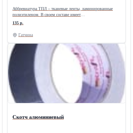
Аббревиатура ТПЛ – тканевые ленты, ламинированные
полиэтиленом. В своем составе имеет
поливинилхлоридную основу, армированную тканевыми
135 р.
волокнами, специализированный полиэтилен и клейкий
слой в сумме 180 микрон. Отличаются очень высокой
Гатчина
клейкостью и прочностью, используется для изоляционных
и сантехнических работ с влагоконтактирующими
поверхностями: для обмотки поврежденных труб, для
монтажа трубной теплоизоляции; • укрепления щелей и
стыков труб, для герметизации швов, панелей, корпусов; •
для устранения протечек; • для защиты воздушных каналов
от воды, влажности и пара, для заклеивания поврежденных
поверхностей, для пучкования проводов; • запечатывания
тары и защиты товаров, подвергающихся воздействию
воды и влаги. Изготавливаем скотчи по размерам
заказчика
Скотч алюминиевый