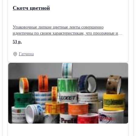
Скотч цветной
Упаковочные липкие цветные ленты совершенно
идентичны по своим характеристикам, что прозрачные и
коричневые ленты, только за счет нанесения
53 р.
дополнительного слоя краски становятся более плотными.
Такие скотчи помогают в решении логистических проблем
Гатчина
– маркировке разных групп на складах, при
транспортировке, а так же для канцелярских нужд. Мы
готовы предложить для Вас цветные скотчи 45 микрон.
Изготавливаем скотчи по размерам заказчика