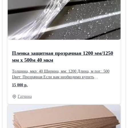
Пленка защитная прозрачная 1200 мм/1250
мм х 500м 40 мкм
Толщина, мкр: 40 Ширина, мм: 1200 Длина, м пог.: 500
Цвет: Прозрачная Если вам необходимо купить
самоклеящуюся пленку в Санкт-Петербурге по приемлемой
15 000 р.
стоимости и на удобных условиях, вы можете сделать это у
нас. Работая с лучшими производителями Италии,
Гатчина
компания обеспечивает продажу качественного и
надёжного материала, полностью соответствующего
стандартам ГОСТ РФ, безопасного и простого в
использовании. Вся плёнка производится на современном
оборудовании и из качественного сырья, что гарантирует её