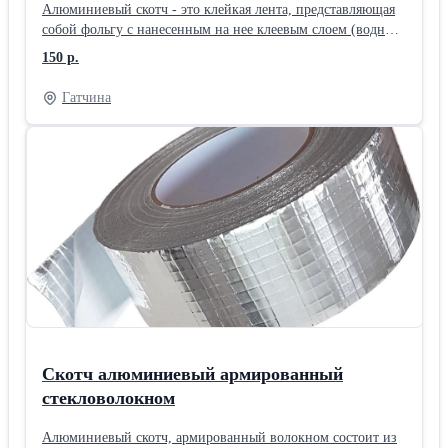
Алюминиевый скотч - это клейкая лента, представляющая
собой фольгу с нанесенным на нее клеевым слоем (водный
акрилат или искусственный каучук) общий слой = 70 мкм.
150 р.
Скотч применяют в строительных, монтажных, а так же в
ремонтных работах. Такая клейкая лента обеспечивает
Гатчина
наилучшую теплоизоляцию поверхностям. Скотч
алюминиевый характеризуется повышенной
термостойкостью (теплостойкостью) и долговечностью из-
за специализированного состава клея. Изготавливаем
скотчи по размерам заказчика. Доставка.
Скотч алюминиевый армированный
стекловолокном
Алюминиевый скотч, армированный волокном состоит из