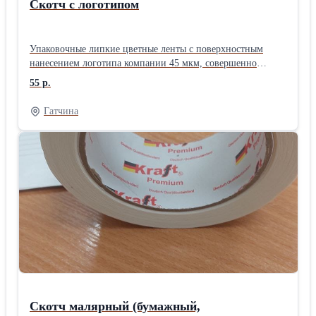
Скотч с логотипом
Упаковочные липкие цветные ленты с поверхностным
нанесением логотипа компании 45 мкм, совершенно
идентичны по своим характеристикам, что и
55 р.
вышеперечисленные собратья. Используя при упаковке
именно клейкую ленту с логотипом, Вы получите
Гатчина
продвижение бренда, информативность упаковки,
рекламную поддержку продукции, а также
дополнительную защиту от подделок. Кроме того,
используя фирменную клейкую ленту, Ваша продукция не
потеряется среди похожих товаров, а это делает проще
логистику.
Скотч малярный (бумажный,