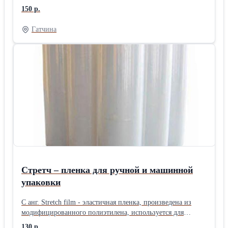
двух поверхностей. Основа такого скотча - бумага и
150 р.
ориентированный полипропилен, вспененный полимер.
Используют в отделочных и монтажных работах, в
Гатчина
мебельной, полиграфической промышленности, а также
там, где необходимо надежное сцепление двух
поверхностей. лента на тканевой основе используют для
укладки напольных покрытий. Это обусловлено тем, что
скотч на тканевой основе обладает определенной
подвижностью в сочетании с отличной прочностью. На
сегодняшний день в мебельной и стекольной
промышленности двусторонний скотч - самый удобный и
прогрессивный метод крепления зеркал. Изготавливаем
скотчи по размерам заказчика
Стретч – пленка для ручной и машинной
упаковки
С анг. Stretch film - эластичная пленка, произведена из
модифицированного полиэтилена, используется для
группирования тарно-штучных грузов на поддоне методом
130 р.