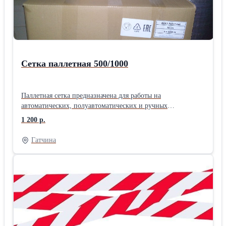
картонные коробки имеют оптимальные эксплуатационные
обычно содержит разные типы гофры. Это технологическое
характеристики: легкость, стойкость к перепадам
решение увеличивает прочность тары. • Микрогофрокартон
температуры и механическим повреждениям, сохранение
для производства маленьких коробочек, подарочных
формы, стойкость к удару, большой срок годности и т. д.
упаковок и т.д. Ламинируем и дублируем картон и бумагу.
Так же предлагаем рассмотреть возможность
сотрудничества по поставке: самосборных коробов,
Сетка паллетная 500/1000
гофролотков, шоубоксов, коробов для пиццы коробов
«телевизор» и наносим офсетную печать.
Паллетная сетка предназначена для работы на
автоматических, полуавтоматических и ручных
устройствах, используется для запалечивания продукции
1 200 р.
на поддонах, с целью предотвращения повреждения
продукции и упаковки при транспортировке. Данный вид
Гатчина
сетки гарантирует совершенную устойчивость поддона
благодаря улучшенной растяжимости и прочности.
Материал – полипропилен. Основным плюсом данной
сетки является наличие в ней отверстий, через которые
проходит воздух - это способствует тому, что в продукции,
упакованной в эту сеть, не образовывается влага. Также
паллетная сетка предохраняет продукт от самогниения и
скапливания конденсата. Преимущества использования