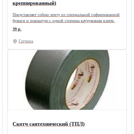
креппированный)
Представляет собою ленту из специальной гофрированной
бумаги и покрытую с одной стороны каучуковым клеем.
Область применения – защита практически любой
39 р.
поверхности от загрязнения при проведении различных
работ связанных с покраской, лакированием (в том числе
Гатчина
автомобилей), при штукатурке поверхностей, защита
поверхностей от царапин во время ремонтных работ,
временная фиксация какого- либо предмета во время
приклеивания «жидкими гвоздями» к поверхности,
заклейка щелей окон в холодную погоду, мелкий ремонт
различных бумажных изделий, таких как книги, тетради,
плакаты и т.д., хозяйкам на заметку: подписать банку с
консервированным продуктом проще, если наклеить на нее
такую ленту. Изготавливаем скотчи по размерам заказчика
Скотч сантехнический (ТПЛ)