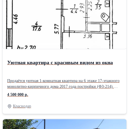
Уютная квартира с красивым видом из окна
Продаётся уютная 1-комнатная квартира на 6 этаже 17-этажного
монолитно-кирпичного дома 2017 года постройки (ФЗ-214).
Общая площадь квартиры - 34,5 м², с учётом застеклённого
4 500 000 р.
балкона - около 37,5 м². Комната - 17,6 м², кухня - 9 м². Высота
потолков - 2,7 м. Квартира светлая и функциональная. Из кухни
Краснодар
есть выход на застеклённый балкон. Окна выходят на запад,
благодаря чему во второй половине дня в квартире много
естественного света. В комнате установлен кондиционер.
Дополнительно имеется бойлер на 80 литров. Состояние