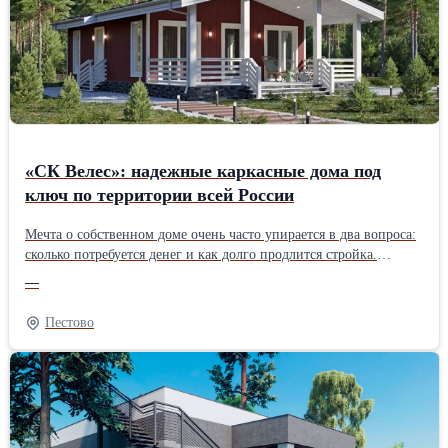
качественный асфальт с проверенных заводов, современную
технику и опытные бригады. Гарантируем соблюдение сроков и
технологий. Цены начинаются от 600 руб./м2. Точную стоимость
рассчитаем после осмотра объекта. Звоните или пишите —
ответим на все вопросы и приедем посмотреть ваш участок.
«СК Велес»: надежные каркасные дома под
ключ по территории всей России
Мечта о собственном доме очень часто упирается в два вопроса:
сколько потребуется денег и как долго продлится стройка.
Строительная фирма «СК Велес» хочет предложить решение,
—
которое сделает мечту доступнее – банрхаусы собственного
изготовления – современные, надежные и по разумной
Пестово
стоимости. Подрядчик осуществляет работу по всей России и
предлагает большой выбор проектов для дачи и постоянного
проживания, а в зависимости от бюджета доступны
разнообразные комплектации: с отделкой и без нее. Особенности
домов от «СК Велес» Каркасные технологии – это не просто
современный тренд, а проработанная инженерная система,