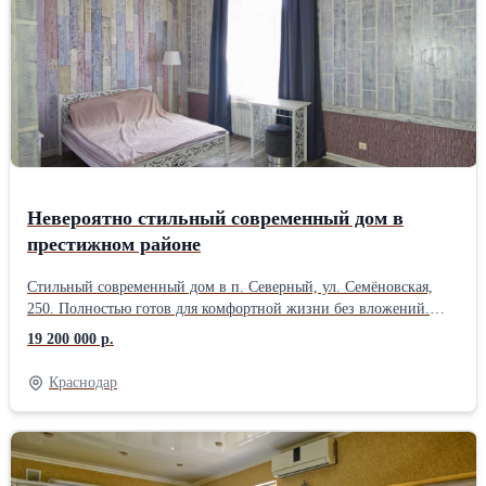
септик 8 м³; • бойлер 80 л; • оптоволоконный интернет; • газ
проходит по меже. Участок благоустроен: бетонный двор,
огород, сад, виноград, клубника и розы. Фасад 20 м, удобный
заезд. Отличное расположение с выездом на Ейское и
Ростовское шоссе. До детского сада 200 м, до школы 1 км. Тихий
зелёный район с хорошими соседями и чистым воздухом.
Невероятно стильный современный дом в
престижном районе
Стильный современный дом в п. Северный, ул. Семёновская,
250. Полностью готов для комфортной жизни без вложений.
Дом кирпичный, 2014 года постройки. Площадь 100,2 м²,
19 200 000 р.
участок 4,2 сотки. Высокие потолки 3 м, качественный ремонт,
тёплый и уютный дом с продуманной планировкой. В доме: • 3
Краснодар
изолированные комнаты • просторная кухня-гостиная 55,6 м² •
санузел в керамограните • вся мебель и техника остаются •
сплит-системы, газ, оптоволоконный интернет, сигнализация
Коммуникации: • газовое отопление • собственная скважина 35
м • септик 15 м³ • электричество 15 кВт Участок благоустроен: •