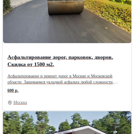
можем оперативно выходить на объект. Берём заказы любого
объёма — от небольших площадок до крупных территорий. При
объёме от 1500 м2 даём скидку до 10%. Цены начинаются от 465
руб./м2. Если найдёте предложение дешевле — готовы обсудить
и предложить более выгодные условия. Работаем строго по
технологиям, соблюдаем сроки и даём гарантию на покрытие.
Позвоните или оставьте заявку на сайте — приедем, посмотрим
объект и посчитаем стоимость без обязательств.
Асфальтирование дорог, парковок, дворов.
Скидка от 1500 м2.
Асфальтирование и ремонт дорог в Москве и Московской
области. Занимаемся укладкой асфальта любой сложности,
ямочным ремонтом, строительством дорог, укладкой асфальтовой
600 р.
крошки, установкой бортовых камней, тротуарной плитки и
благоустройством территорий. Работаем под ключ: от
Москва
подготовки основания до готового покрытия. Выезд специалиста
на объект бесплатно. Поможем подобрать решение под ваш
бюджет и бесплатно составим 3–5 вариантов сметы. При объёме
от 1500 м2 даём скидку до 10%. Берёмся и за небольшие заказы
— дворы, парковки, подъезды, отмостки. Используем