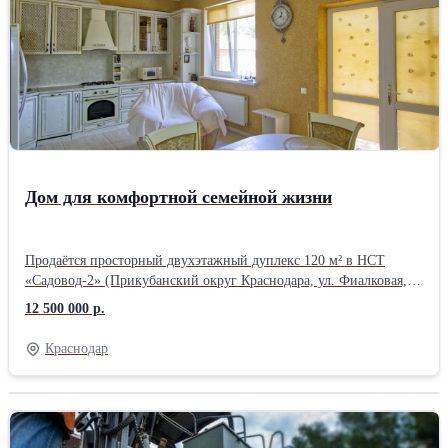
двор в брусчатке • откатные ворота • два навеса • терраса и зона
отдыха • сад с розами Тихая тупиковая улица с асфальтом. Рядом
магазины, рынок, аптеки, остановки, детские и спортивные
площадки. Школа и школьный автобус рядом. До ТРЦ Красная
Площадь несколько минут на машине. Отличный вариант для
семьи, которая ищет готовый дом в спокойном и развитом
районе Краснодара.
Дом для комфортной семейной жизни
Продаётся просторный двухэтажный дуплекс 120 м² в НСТ
«Садовод-2» (Прикубанский округ Краснодара, ул. Фиалковая,
33/1). Отличный вариант для семьи, которая ценит комфорт,
12 500 000 р.
тишину и удобную инфраструктуру. Дом полностью готов к
проживанию без дополнительных вложений. Дом 2013 года
Краснодар
постройки, капитальный ремонт выполнен в 2018 году. Стены
кирпичные с утеплением, крыша утеплена минватой, высота
потолков — 3 метра. Благодаря качественным материалам в доме
тепло зимой и комфортно летом. Планировка удобная и
функциональная: - на первом этаже расположены просторная