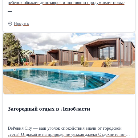
ребенок обожает динозавров и постоянно придумывает новые
приключения? Подарите ему возможность создать свой
—
собственный доисторический мир с набором для творчества
«Дино 3»! Это не просто раскраска, это целая мастерская
Иркутск
палеонтолога. Внутри вы найдете: Фигурки динозавров из
безопасного материала (готовы к творчеству!); Яркие акриловые
краски; Удобные кисти. Почему стоит выбрать «Дино 3»?
Развивает мелкую моторику и усидчивость. Дает волю
фантазии: какого цвета будет ваш тираннозавр. Отличный
способ провести время вместе с ребенком, придумывая
захватывающие истории для новых друзей. Это идеальный
подарок для маленьких исследователей, которые любят творить
своими руками! Заказывайте прямо сейчас и начинайте творить
Загородный отдых в Ленобласти
DeРевня City — ваш уголок спокойствия вдали от городской
суеты! Отдыхайте на природе, не уезжая далеко Отдохните по-