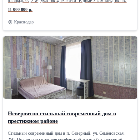
площадь 97,2 м², участок 4,15 сотки. В доме 3 комнаты, включая
комнату на мансарде, санузел с ванной, кухня и просторная
11 000 000 р.
прихожая. Высота потолков 2,8 м. Дом полностью готов к
проживанию и не требует вложений. Остаются кухонный
Краснодар
гарнитур, бытовая техника, кондиционеры и часть мебели.
Качественное строительство: газобетон и кирпич с утеплением,
ленточный фундамент, утеплённая кровля, металлопластиковые
окна. Коммуникации: • электричество 15 кВт; • скважина 30 м; •
септик 8 м³; • бойлер 80 л; • оптоволоконный интернет; • газ
проходит по меже. Участок благоустроен: бетонный двор,
огород, сад, виноград, клубника и розы. Фасад 20 м, удобный
заезд. Отличное расположение с выездом на Ейское и
Ростовское шоссе. До детского сада 200 м, до школы 1 км. Тихий
зелёный район с хорошими соседями и чистым воздухом.
Невероятно стильный современный дом в
престижном районе
Стильный современный дом в п. Северный, ул. Семёновская,
250. Полностью готов для комфортной жизни без вложений.