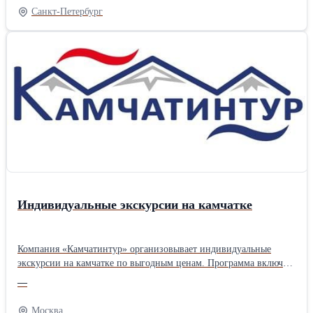
и чая, кондиционер, скоростной Wi-Fi, фен, премиальная
Санкт-Петербург
косметика, мягкие халаты и тапочки. Номера можно снимать как
на одни сутки, так и на длительное время. Ознакомиться с
информацией Вы можете на нашем сайте
Индивидуальные экскурсии на камчатке
Компания «Камчатинтур» организовывает индивидуальные
экскурсии на камчатке по выгодным ценам. Программа включает
посещение знаковых достопримечательностей, дегустацию
—
местных деликатесов и общение с представителями коренных
народов. Ознакомиться с предложением более подробно Вы
Москва