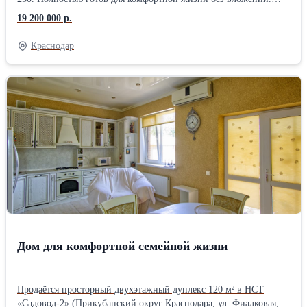
Дом кирпичный, 2014 года постройки. Площадь 100,2 м²,
19 200 000 р.
участок 4,2 сотки. Высокие потолки 3 м, качественный ремонт,
тёплый и уютный дом с продуманной планировкой. В доме: • 3
Краснодар
изолированные комнаты • просторная кухня-гостиная 55,6 м² •
санузел в керамограните • вся мебель и техника остаются •
сплит-системы, газ, оптоволоконный интернет, сигнализация
Коммуникации: • газовое отопление • собственная скважина 35
м • септик 15 м³ • электричество 15 кВт Участок благоустроен: •
двор в брусчатке • откатные ворота • два навеса • терраса и зона
отдыха • сад с розами Тихая тупиковая улица с асфальтом. Рядом
магазины, рынок, аптеки, остановки, детские и спортивные
площадки. Школа и школьный автобус рядом. До ТРЦ Красная
Площадь несколько минут на машине. Отличный вариант для
семьи, которая ищет готовый дом в спокойном и развитом
районе Краснодара.
Дом для комфортной семейной жизни
Продаётся просторный двухэтажный дуплекс 120 м² в НСТ
«Садовод-2» (Прикубанский округ Краснодара, ул. Фиалковая,