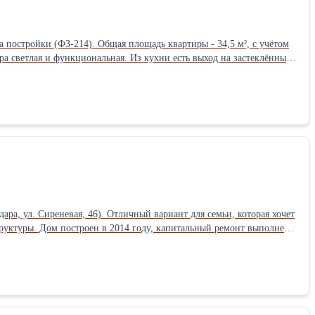
 постройки (ФЗ-214). Общая площадь квартиры - 34,5 м², с учётом
ртира светлая и функциональная. Из кухни есть выход на застеклённый
ого света. В комнате установлен кондиционер. Дополнительно имеется
ь небольшой косметический ремонт. Вся мебель и техника остаются
рный стол, два шкафа, мебель в санузле. Дом оборудован
ха, озеленение, хорошее освещение и благоустроенная территория.
тнес-клуб, парк, торговый центр, пункты выдачи маркетплейсов,
-кирпичный дом; • удобный 6 этаж; • большие окна и приятный вид;
 готовой инфраструктурой.
а, ул. Сиреневая, 46). Отличный вариант для семьи, которая хочет
труктуры. Дом построен в 2014 году, капитальный ремонт выполнен в
плексом, кровля утеплена минеральной ватой в три слоя. Фундамент
тами. Есть чердак для хранения. Планировка удобная и
туром и бытовой техникой, которые остаются новым владельцам. В
ётся. Большой санузел с ванной и душевой кабиной полностью готов
, собственная скважина глубиной 40 м, септик объёмом 12 м³,
втоматические роллетные ворота, двор вымощен брусчаткой. На