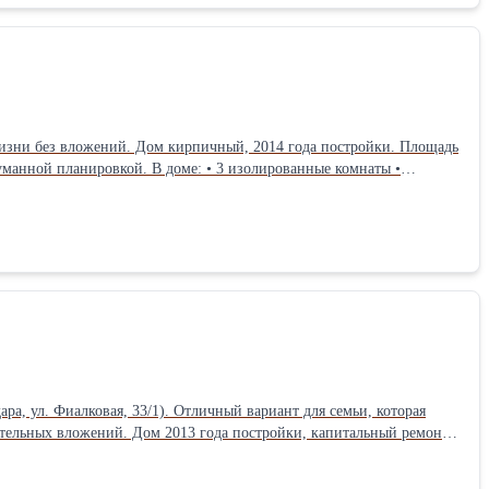
жизни без вложений. Дом кирпичный, 2014 года постройки. Площадь
думанной планировкой. В доме: • 3 изолированные комнаты •
т-системы, газ, оптоволоконный интернет, сигнализация
 Участок благоустроен: • двор в брусчатке • откатные ворота • два
ынок, аптеки, остановки, детские и спортивные площадки. Школа и
я семьи, которая ищет готовый дом в спокойном и развитом районе
а, ул. Фиалковая, 33/1). Отличный вариант для семьи, которая
тельных вложений. Дом 2013 года постройки, капитальный ремонт
3 метра. Благодаря качественным материалам в доме тепло зимой и
ухня-гостиная 24 м² с выходом во двор и санузел с душевой; - на