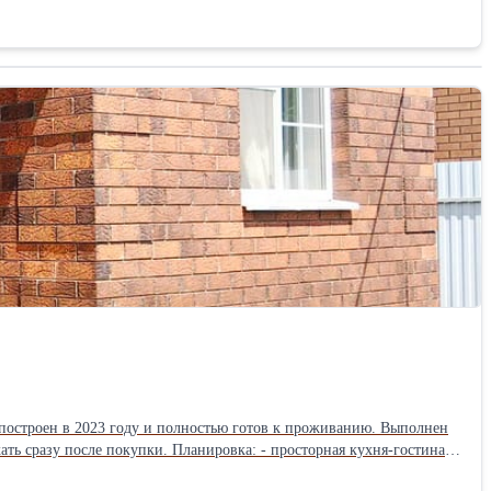
ка: кухонный гарнитур, кондиционеры, кровати, шкафы и часть
 стальная входная дверь. Все коммуникации подключены:
р вымощен плиткой, установлен кирпичный забор и автоматические
 шаговой доступности магазины, остановки общественного
 побережья.
 построен в 2023 году и полностью готов к проживанию. Выполнен
ь сразу после покупки. Планировка: - просторная кухня-гостиная
. Кухонный гарнитур, газовая плита и бытовая техника остаются