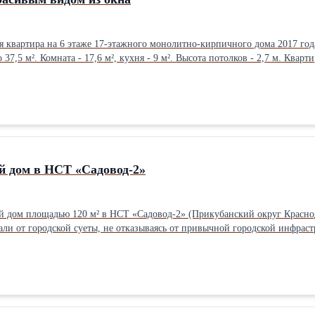
я квартира на 6 этаже 17-этажного монолитно-кирпичного дома 2017 года
о 37,5 м². Комната - 17,6 м², кухня - 9 м². Высота потолков - 2,7 м. Ква
ад, благодаря чему во второй половине дня в квартире много естественн
ние квартиры позволяет сразу заехать и жить, при желании можно сделат
арнитур, холодильник, стол и стулья, диван, детская кровать, компьюте
тами. Во дворе современные детские и спортивные площадки, зоны отды
турой. В пешей доступности находятся детский сад, поликлиника №8, фи
венного транспорта. Преимущества квартиры: • современный монолитно
диционер и бойлер; • вся мебель и техника остаются; • развитый район с
й дом в НСТ «Садовод-2»
дом площадью 120 м² в НСТ «Садовод-2» (Прикубанский округ Краснодар
али от городской суеты, не отказываясь от привычной городской инфрас
- 3 метра. Стены толщиной 45 см выполнены из кирпича и утеплены пено
кирпичом, установлены металлопластиковые окна с двойными стеклопаке
ня-гостиная площадью 38 м² полностью укомплектована кухонным гарни
аты по 11,8 м², каждая оборудована сплит-системой, мебель также оста
 все необходимые коммуникации: центральный газ, электричество 15 кВт
Участок площадью 4 сотки полностью благоустроен. Кирпичный забор, а