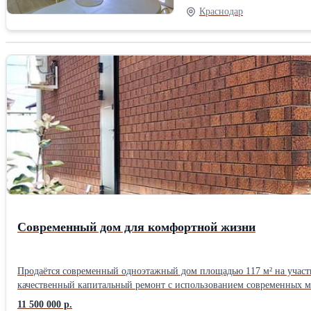
втором этаже - 3 изолирован
Краснодар
бытовой техники. Установлен
центральный газ, электричес
ворота. Есть парковочное ме
транспорта, детские и спорт
Современный дом для комфортной жизни
Продаётся современный одноэтажный дом площадью 117 м² на участк
качественный капитальный ремонт с использованием современных ма
— 27 м²; - две изолированные спальни — 16,1 м² и 12,2 м²; - прихо
11 500 000 р.