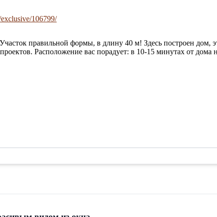
/exclusive/106799/
 Участок правильной формы, в длину 40 м! Здесь построен дом, э
оектов. Расположение вас порадует: в 10-15 минутах от дома н
расивым видом из окна