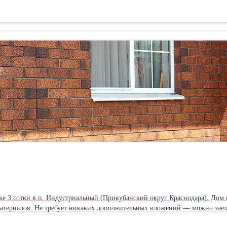
ные спальни и второй санузел с ванной. В доме остаётся мебель и техни
ы натяжные потолки, металлопластиковые окна, качественная лестница и
тво 10 кВт, скважина 28 м, септик 8 м³, интернет. Участок 2 сотки, дво
сто, посажен виноград. Тихий и зелёный район с хорошими соседями. В
ивные площадки. Удобный выезд в сторону центра Краснодара и морского
е 3 сотки в п. Индустриальный (Прикубанский округ Краснодара). Дом
териалов. Не требует никаких дополнительных вложений — можно заехат
жая — 10,7 м²; - совмещённый санузел 5,5 м² с ванной и душевой кабиной