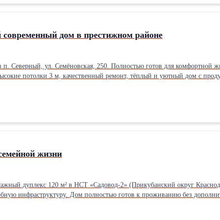
 современный дом в престижном районе
 п. Северный, ул. Семёновская, 250. Полностью готов для комфортной 
. Высокие потолки 3 м, качественный ремонт, тёплый и уютный дом с про
,6 м² • санузел в керамограните • вся мебель и техника остаются • спли
ление • собственная скважина 35 м • септик 15 м³ • электричество 15 кВт
ха • сад с розами Тихая тупиковая улица с асфальтом. Рядом магазины, р
 ТРЦ Красная Площадь несколько минут на машине. Отличный вариант дл
семейной жизни
ажный дуплекс 120 м² в НСТ «Садовод-2» (Прикубанский округ Краснодар
обную инфраструктуру. Дом полностью готов к проживанию без дополни
 кирпичные с утеплением, крыша утеплена минватой, высота потолков — 
 удобная и функциональная: - на первом этаже расположены просторная к