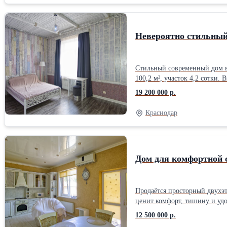
Невероятно стильный
Стильный современный дом в
100,2 м², участок 4,2 сотки
просторная кухня-гостиная 55
19 200 000 р.
Коммуникации: • газовое отоп
навеса • терраса и зона отды
Краснодар
школьный автобус рядом. До
Краснодара.
Дом для комфортной 
Продаётся просторный двухэт
ценит комфорт, тишину и уд
выполнен в 2018 году. Стены
12 500 000 р.
комфортно летом. Планировка