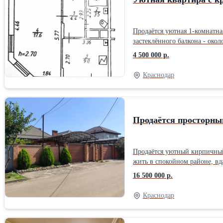
Продаётся уютная 1-комнатна
застеклённого балкона - окол
балкон. Окна выходят на зап
4 500 000 р.
бойлер на 80 литров. Состоя
новым владельцам: кухонный г
Краснодар
пассажирским и грузовым лиф
Район с развитой инфраструк
магазины и остановки общест
• застеклённый балкон; • кон
Продаётся просторны
Продаётся уютный кирпичный 
жить в спокойном районе, вд
2020 году. Высота потолков 
16 500 000 р.
ленточный, фасад облицован 
продуманная. Просторная кух
Краснодар
доме три изолированные комн
к использованию. Подключены
высокоскоростной интернет. 