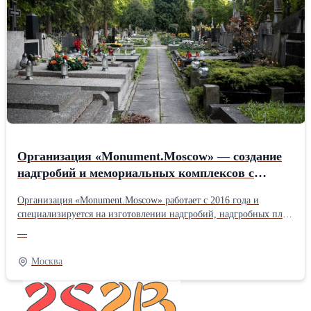
Организация «Monument.Moscow» — создание
надгробий и мемориальных комплексов с
гарантией до 30 лет.
Организация «Monument.Moscow» работает с 2016 года и
специализируется на изготовлении надгробий, надгробных плит
и комплексных решений «под ключ». Основные услуги —
—
создание изделий из натурального гранита и мрамора,
качественный монтаж и комплексное благоустройство
Москва
захоронений. Компания успешно реализовала больше 500
проектов, предоставляет свыше 30 видов камня и обеспечивает
100% точное соблюдение сроков . Приоритетная особенность —