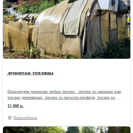
мала до велика. Всем будет весело.
демонтаж теплицы
Произведем демонтаж любых теплиц : теплиц из оконных рам,
теплиц деревянных, теплиц из металло-профеля, теплиц из
поликарбоната.Демонтаж производим с вывозом на полигоны
15 000 р.
или без вывоза. Стоимость от 15000 рублей. Предоставляет
транспорт и грузчики. По всем вопросам обращаться по
Новосибирск
телефону.