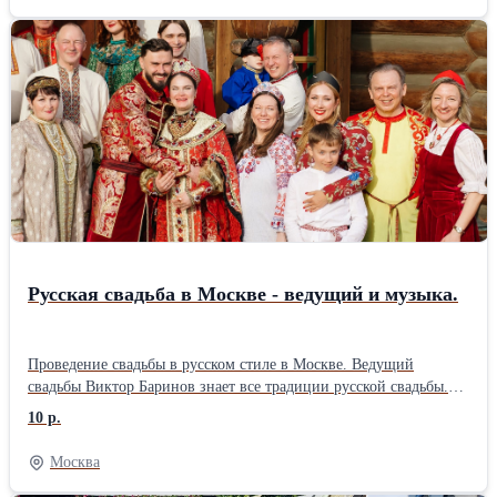
запчасти, даю гарантию до 2-ух лет на работу и запчасти.
Стоимость ремонта называю до начала работы и она не меняется,
оплачиваете после проверки. Помимо бумажных документов
выдаю электронный чек с прописанной гарантией. Имеется
склад запчастей, что в большинстве случаев позволяет
выполнить ремонт у вас дома за один визит, при сложном
ремонте забираю машинку или узел в мастерскую. Многие
проблемы удается решить по телефону, звоните, консультация
бесплатна. С примерами и стоимостью ремонтов можете
ознакомиться на сайте.
Русская свадьба в Москве - ведущий и музыка.
Проведение свадьбы в русском стиле в Москве. Ведущий
свадьбы Виктор Баринов знает все традиции русской свадьбы.
Красочные,запоминающиеся обряды, русские игры и забавы,
10 р.
приметы, толкование таинства венчания в русском языке,
зажигательные русские танцы, мастер классы и музыкальные
Москва
номера. Программа рассчитана на людей любого возраста от