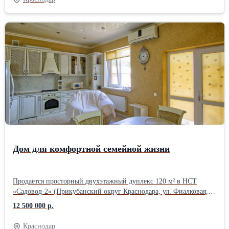
изолированные комнаты • просторная кухня-гостиная 55,6 м² •
санузел в керамограните • вся мебель и техника остаются •
сплит-системы, газ, оптоволоконный интернет, сигнализация
Коммуникации: • газовое отопление • собственная скважина 35
м • септик 15 м³ • электричество 15 кВт Участок благоустроен: •
двор в брусчатке • откатные ворота • два навеса • терраса и зона
отдыха • сад с розами Тихая тупиковая улица с асфальтом. Рядом
магазины, рынок, аптеки, остановки, детские и спортивные
площадки. Школа и школьный автобус рядом. До ТРЦ Красная
Площадь несколько минут на машине. Отличный вариант для
семьи, которая ищет готовый дом в спокойном и развитом
районе Краснодара.
Дом для комфортной семейной жизни
Продаётся просторный двухэтажный дуплекс 120 м² в НСТ
«Садовод-2» (Прикубанский округ Краснодара, ул. Фиалковая,
33/1). Отличный вариант для семьи, которая ценит комфорт,
12 500 000 р.
тишину и удобную инфраструктуру. Дом полностью готов к
проживанию без дополнительных вложений. Дом 2013 года
Краснодар