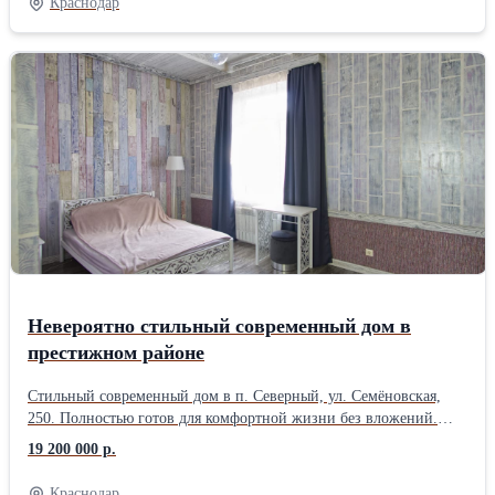
Краснодар
гарнитур, бытовая техника, кондиционеры и часть мебели.
Качественное строительство: газобетон и кирпич с утеплением,
ленточный фундамент, утеплённая кровля, металлопластиковые
окна. Коммуникации: • электричество 15 кВт; • скважина 30 м; •
септик 8 м³; • бойлер 80 л; • оптоволоконный интернет; • газ
проходит по меже. Участок благоустроен: бетонный двор,
огород, сад, виноград, клубника и розы. Фасад 20 м, удобный
заезд. Отличное расположение с выездом на Ейское и
Ростовское шоссе. До детского сада 200 м, до школы 1 км. Тихий
зелёный район с хорошими соседями и чистым воздухом.
Невероятно стильный современный дом в
престижном районе
Стильный современный дом в п. Северный, ул. Семёновская,
250. Полностью готов для комфортной жизни без вложений.
Дом кирпичный, 2014 года постройки. Площадь 100,2 м²,
19 200 000 р.
участок 4,2 сотки. Высокие потолки 3 м, качественный ремонт,
тёплый и уютный дом с продуманной планировкой. В доме: • 3
Краснодар