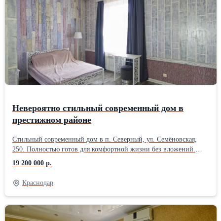
септик 8 м³; • бойлер 80 л; • оптоволоконный интернет; • газ
проходит по меже. Участок благоустроен: бетонный двор,
огород, сад, виноград, клубника и розы. Фасад 20 м, удобный
заезд. Отличное расположение с выездом на Ейское и
Ростовское шоссе. До детского сада 200 м, до школы 1 км. Тихий
зелёный район с хорошими соседями и чистым воздухом.
Невероятно стильный современный дом в
престижном районе
Стильный современный дом в п. Северный, ул. Семёновская,
250. Полностью готов для комфортной жизни без вложений.
Дом кирпичный, 2014 года постройки. Площадь 100,2 м²,
19 200 000 р.
участок 4,2 сотки. Высокие потолки 3 м, качественный ремонт,
тёплый и уютный дом с продуманной планировкой. В доме: • 3
Краснодар
изолированные комнаты • просторная кухня-гостиная 55,6 м² •
санузел в керамограните • вся мебель и техника остаются •
сплит-системы, газ, оптоволоконный интернет, сигнализация
Коммуникации: • газовое отопление • собственная скважина 35