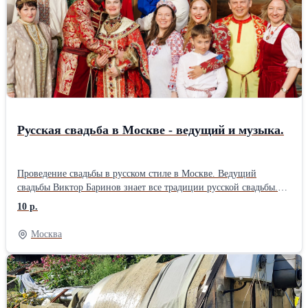
склад запчастей, что в большинстве случаев позволяет
выполнить ремонт у вас дома за один визит, при сложном
ремонте забираю машинку или узел в мастерскую. Многие
проблемы удается решить по телефону, звоните, консультация
бесплатна. С примерами и стоимостью ремонтов можете
ознакомиться на сайте.
Русская свадьба в Москве - ведущий и музыка.
Проведение свадьбы в русском стиле в Москве. Ведущий
свадьбы Виктор Баринов знает все традиции русской свадьбы.
Красочные,запоминающиеся обряды, русские игры и забавы,
10 р.
приметы, толкование таинства венчания в русском языке,
зажигательные русские танцы, мастер классы и музыкальные
Москва
номера. Программа рассчитана на людей любого возраста от
мала до велика. Всем будет весело.