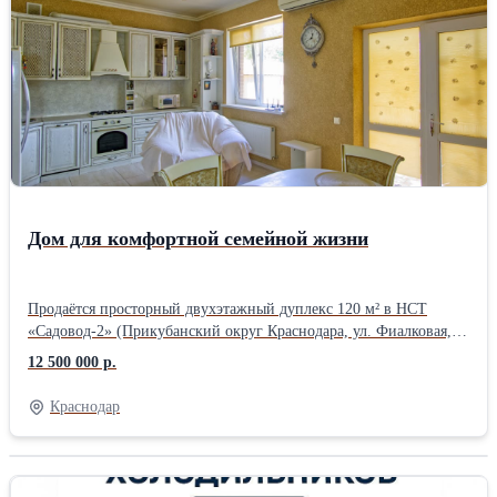
м • септик 15 м³ • электричество 15 кВт Участок благоустроен: •
двор в брусчатке • откатные ворота • два навеса • терраса и зона
отдыха • сад с розами Тихая тупиковая улица с асфальтом. Рядом
магазины, рынок, аптеки, остановки, детские и спортивные
площадки. Школа и школьный автобус рядом. До ТРЦ Красная
Площадь несколько минут на машине. Отличный вариант для
семьи, которая ищет готовый дом в спокойном и развитом
районе Краснодара.
Дом для комфортной семейной жизни
Продаётся просторный двухэтажный дуплекс 120 м² в НСТ
«Садовод-2» (Прикубанский округ Краснодара, ул. Фиалковая,
33/1). Отличный вариант для семьи, которая ценит комфорт,
12 500 000 р.
тишину и удобную инфраструктуру. Дом полностью готов к
проживанию без дополнительных вложений. Дом 2013 года
Краснодар
постройки, капитальный ремонт выполнен в 2018 году. Стены
кирпичные с утеплением, крыша утеплена минватой, высота
потолков — 3 метра. Благодаря качественным материалам в доме
тепло зимой и комфортно летом. Планировка удобная и