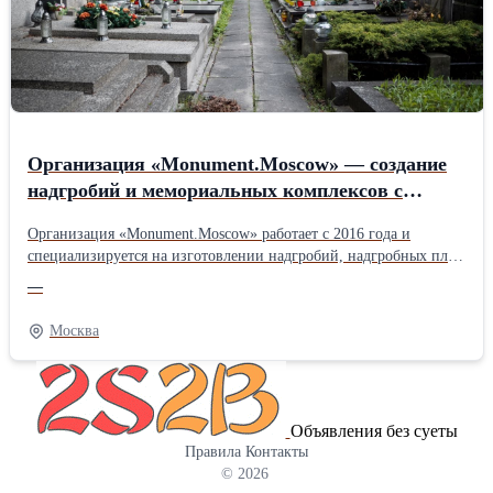
Организация «Monument.Moscow» — создание
надгробий и мемориальных комплексов с
гарантией до 30 лет.
Организация «Monument.Moscow» работает с 2016 года и
специализируется на изготовлении надгробий, надгробных плит
и комплексных решений «под ключ». Основные услуги —
—
создание изделий из натурального гранита и мрамора,
качественный монтаж и комплексное благоустройство
Москва
захоронений. Компания успешно реализовала больше 500
проектов, предоставляет свыше 30 видов камня и обеспечивает
100% точное соблюдение сроков . Приоритетная особенность —
наличие собственного производства без посредников,
Объявления без суеты
бесплатная разработка 3D-макета и гарантия на материал до 30
Правила
Контакты
лет. Применяются проверенные породы камня, устойчивые к
© 2026
влаге, резким изменениям климата и механическим нагрузкам.