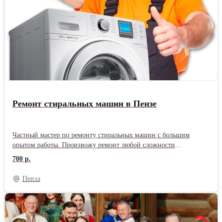
Ремонт стиральных машин в Пензе
Частный мастер по ремонту стиральных машин с большим
опытом работы. Произвожу ремонт любой сложности
стиральных машин автомат любых производителей на дому,
700 р.
либо можете привезти в мастерскую. Работаю без посредников,
поэтому цены ниже чем у фирм. Использую качественные
Пенза
запчасти, даю гарантию до 2-ух лет на работу и запчасти.
Стоимость ремонта называю до начала работы и она не меняется,
оплачиваете после проверки. Помимо бумажных документов
выдаю электронный чек с прописанной гарантией. Имеется