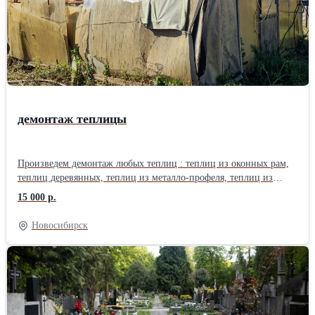
демонтаж теплицы
Произведем демонтаж любых теплиц : теплиц из оконных рам,
теплиц деревянных, теплиц из металло-профеля, теплиц из
поликарбоната.Демонтаж производим с вывозом на полигоны
15 000 р.
или без вывоза. Стоимость от 15000 рублей. Предоставляет
транспорт и грузчики. По всем вопросам обращаться по
Новосибирск
телефону.