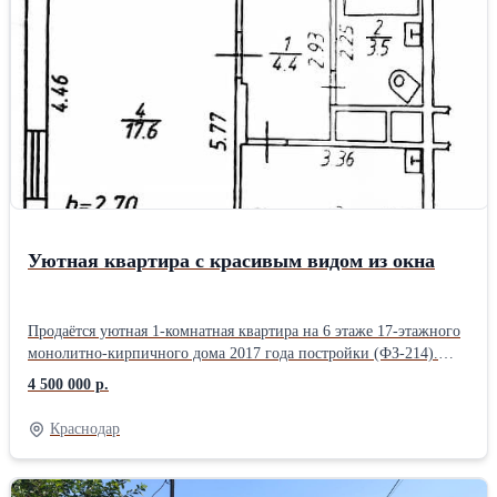
Уютная квартира с красивым видом из окна
Продаётся уютная 1-комнатная квартира на 6 этаже 17-этажного
монолитно-кирпичного дома 2017 года постройки (ФЗ-214).
Общая площадь квартиры - 34,5 м², с учётом застеклённого
4 500 000 р.
балкона - около 37,5 м². Комната - 17,6 м², кухня - 9 м². Высота
потолков - 2,7 м. Квартира светлая и функциональная. Из кухни
Краснодар
есть выход на застеклённый балкон. Окна выходят на запад,
благодаря чему во второй половине дня в квартире много
естественного света. В комнате установлен кондиционер.