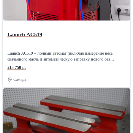
Launch AC519
Launch AC519 – полный автомат (включая измерение веса
скачанного масла и автоматическую заправку нового без
необходимости ручного подтверждения). Без ручных вентилей.
213 750 р.
Подходит для работы с легковым, грузовым транспортом, а так
же спец.техники. - Простое и понятное меню на большом ЖК-
Самара
дисплее. Удобное отображение количества фреона и масла в
установке. - Автоматическая заправка нового масла по весу
откачанного масла (без необходимости ручного ввода). - Ёмкость
старого масла увеличенного объема. - Информативные и легко
читаемые маслозаполненные манометры (включая манометр
давления во внутреннем баллоне). - Принтер в комплекте. -
Функция вымывания масла фреоном из системы
кондиционирования автомобиля (отдельно из контура высокого
и низкого давления). - Актуальная база данных, адаптированная