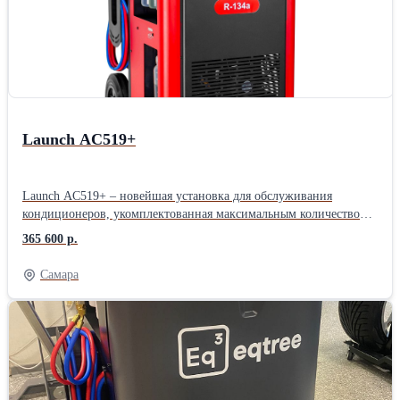
Launch AC519+
Launch AC519+ – новейшая установка для обслуживания
кондиционеров, укомплектованная максимальным количеством
функций и возможностей. Полностью автоматическая, подходит
365 600 р.
для бензиновых, дизельных, электрических и гибридных
транспортных средств. Объединяет функции безразборной
Самара
промывки и диагностики, регенерации хладагента, заправки и
вакуумирования. Точный контроль всех жидкостей по весу,
объёмный внутренний бак 22 кг, сенсорное управление на
современном промышленном экране. Подходит для бензиновых,
дизельных автомобилей, электромобилей (BEV) и гибридных
транспортных средств. Поддержка дистанционного управления
через диагностический планшет. Поддержка заправки PAG/POE