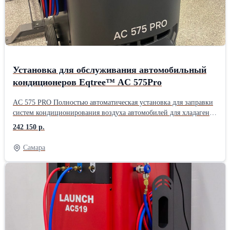
масла и УФ-индикаторной жидкости. Новая патентованная
конструкция установки и уникальный модуль сепарации масла и
газа обеспечивают более эффективные и стабильные рабочие
качества.
Установка для обслуживания автомобильный
кондиционеров Eqtree™ AC 575Pro
AC 575 PRO Полностью автоматическая установка для заправки
систем кондиционирования воздуха автомобилей для хладагента
R134a. Удобное и понятное русифицированное меню. 7-ти
242 150 р.
дюймовый сенсорный дисплей. Встроенный принтер. Большие
(Offraod) задние колеса. Ресурс фильтра на 100 кг. Функция
Самара
промывки контура кондиционера. Работы с гибридными
автомобилями. Автоматические функции: Откачка и
рециркуляция хладагента; Отделение отработанного масла;
Программируемый вакуум; Тест системы на утечки;
Автоматическая подача масла; Заполнение системы.