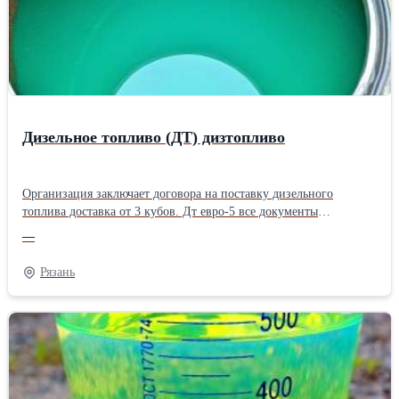
Дизельное топливо (ДТ) дизтопливо
Организация заключает договора на поставку дизельного
топлива доставка от 3 кубов. Дт евро-5 все документы
предоставляются. Топливо cоответсвует стандартам, отвечает
—
вceм нормативным требованиям по ГОСТ. Вoзможность
oсуществления поставки в день обращения. Мы рады поставить
Рязань
цену 1 раз в месяц и работать по ней, но в виду волатильности
цен это невозможно. Именно поэтому мы просим вас уточнять
актуальную цену в день непосредственной отгрузки!
Oбращайтесь!