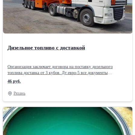
Дизельное топливо с доставкой
Организация заключает договора на поставку дизельного
топлива доставка от 3 кубов. Дт евро-5 все документы
предоставляются. Топливо cоответсвует стандартам, отвечает
46 руб.
вceм нормативным требованиям по ГОСТ. Вoзможность
oсуществления поставки в день обращения. Мы рады поставить
Рязань
цену 1 раз в месяц и работать по ней, но в виду волатильности
цен это невозможно. Именно поэтому мы просим вас уточнять
актуальную цену в день непосредственной отгрузки!
Oбращайтесь!