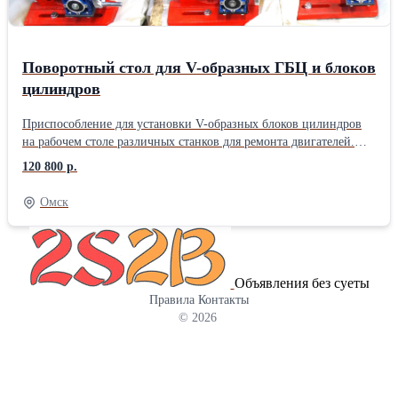
Поворотный стол для V-образных ГБЦ и блоков
цилиндров
Приспособление для установки V-образных блоков цилиндров
на рабочем столе различных станков для ремонта двигателей.
Конструкция стола позволяет смещать деталь в два направления
120 800 р.
в пределах 0-45 градусов. Габаритный размер конструкции:
970х290х270 мм; Размер стола: 285х650 мм; Максимальная
Омск
длина устанавливаемой детали: 730 мм; Масса: 90 кг.
Объявления без суеты
Правила
Контакты
© 2026