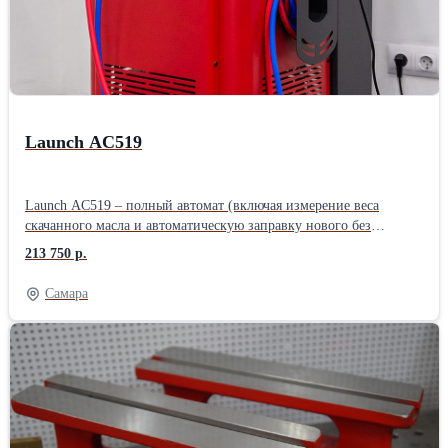
Launch AC519
Launch AC519 – полный автомат (включая измерение веса
скачанного масла и автоматическую заправку нового без
необходимости ручного подтверждения). Без ручных вентилей.
213 750 р.
Подходит для работы с легковым, грузовым транспортом, а так
же спец.техники. - Простое и понятное меню на большом ЖК-
Самара
дисплее. Удобное отображение количества фреона и масла в
установке. - Автоматическая заправка нового масла по весу
откачанного масла (без необходимости ручного ввода). - Ёмкость
старого масла увеличенного объема. - Информативные и легко
читаемые маслозаполненные манометры (включая манометр
давления во внутреннем баллоне). - Принтер в комплекте. -
Функция вымывания масла фреоном из системы
кондиционирования автомобиля (отдельно из контура высокого