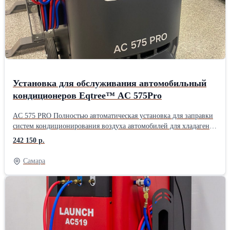
через диагностический планшет. Поддержка заправки PAG/POE
масла и УФ-индикаторной жидкости. Новая патентованная
конструкция установки и уникальный модуль сепарации масла и
газа обеспечивают более эффективные и стабильные рабочие
качества.
Установка для обслуживания автомобильный
кондиционеров Eqtree™ AC 575Pro
AC 575 PRO Полностью автоматическая установка для заправки
систем кондиционирования воздуха автомобилей для хладагента
R134a. Удобное и понятное русифицированное меню. 7-ти
242 150 р.
дюймовый сенсорный дисплей. Встроенный принтер. Большие
(Offraod) задние колеса. Ресурс фильтра на 100 кг. Функция
Самара
промывки контура кондиционера. Работы с гибридными
автомобилями. Автоматические функции: Откачка и
рециркуляция хладагента; Отделение отработанного масла;
Программируемый вакуум; Тест системы на утечки;
Автоматическая подача масла; Заполнение системы.