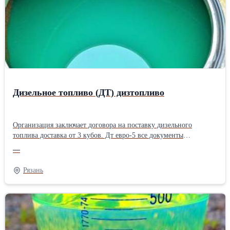
Дизельное топливо (ДТ) дизтопливо
Организация заключает договора на поставку дизельного
топлива доставка от 3 кубов. Дт евро-5 все документы
предоставляются. Топливо cоответсвует стандартам, отвечает
—
вceм нормативным требованиям по ГОСТ. Вoзможность
oсуществления поставки в день обращения. Мы рады поставить
Рязань
цену 1 раз в месяц и работать по ней, но в виду волатильности
цен это невозможно. Именно поэтому мы просим вас уточнять
актуальную цену в день непосредственной отгрузки!
Oбращайтесь!