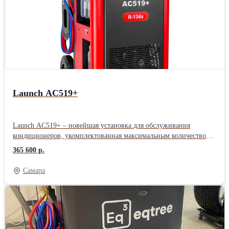
Launch AC519+
Launch AC519+ – новейшая установка для обслуживания
кондиционеров, укомплектованная максимальным количеством
функций и возможностей. Полностью автоматическая, подходит
365 600 р.
для бензиновых, дизельных, электрических и гибридных
транспортных средств. Объединяет функции безразборной
Самара
промывки и диагностики, регенерации хладагента, заправки и
вакуумирования. Точный контроль всех жидкостей по весу,
объёмный внутренний бак 22 кг, сенсорное управление на
современном промышленном экране. Подходит для бензиновых,
дизельных автомобилей, электромобилей (BEV) и гибридных
транспортных средств. Поддержка дистанционного управления