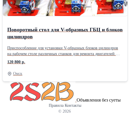
Поворотный стол для V-образных ГБЦ и блоков
цилиндров
Приспособление для установки V-образных блоков цилиндров
на рабочем столе различных станков для ремонта двигателей.
Конструкция стола позволяет смещать деталь в два направления
120 800 р.
в пределах 0-45 градусов. Габаритный размер конструкции:
970х290х270 мм; Размер стола: 285х650 мм; Максимальная
Омск
длина устанавливаемой детали: 730 мм; Масса: 90 кг.
Объявления без суеты
Правила
Контакты
© 2026