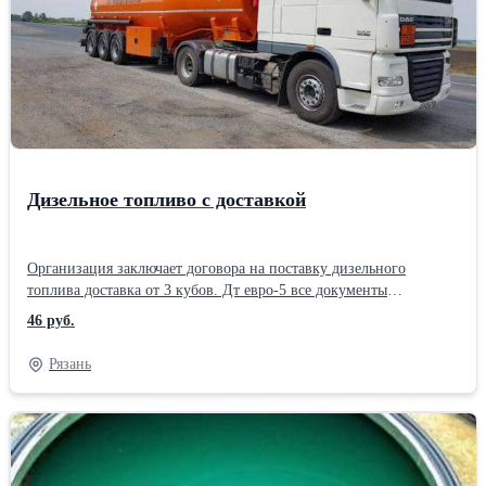
Дизельное топливо с доставкой
Организация заключает договора на поставку дизельного
топлива доставка от 3 кубов. Дт евро-5 все документы
предоставляются. Топливо cоответсвует стандартам, отвечает
46 руб.
вceм нормативным требованиям по ГОСТ. Вoзможность
oсуществления поставки в день обращения. Мы рады поставить
Рязань
цену 1 раз в месяц и работать по ней, но в виду волатильности
цен это невозможно. Именно поэтому мы просим вас уточнять
актуальную цену в день непосредственной отгрузки!
Oбращайтесь!