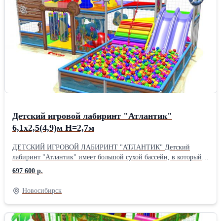
и монетами Цена 189640 руб. за шт.
Детский игровой лабиринт "Атлантик"
6,1х2,5(4,9)м Н=2,7м
ДЕТСКИЙ ИГРОВОЙ ЛАБИРИНТ "АТЛАНТИК" Детский
лабиринт "Атлантик" имеет большой сухой бассейн, в который
выводит большая двускатная горка. Выход из бассейна может
697 600 р.
быть наружу, за пределы лабиринта, либо обратно в лабиринт по
альпийскому подъему. Лабиринт интересен своим большим
Новосибирск
бассейном, как значимым центром активности, вызывающим
повышенный интерес детей. И вместе с тем, насыщен
множеством классических игровых элементов, таких как