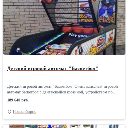
Детский игровой автомат "Баскетбол"
Детский игровой автомат "Баскетбол" Очень классный игровой
автомат баскетбол с двигающейся корзиной, устройством по
выдаче призовых билетиков и красивой подсветкой. В автомате
189 640 руб.
установлен монетоприемник работающий с монетами или
жетонами. Электропитание автомата осуществляется от обычной
Новосибирск
сети 220 вольт. Этот автомат прекрасное решение для
расширения Вашего бизнеса! Характеристики: Высота: 2,64м
Длина: 2,66м Ширина: 1,1м Питание: 220В Работает с жетонами