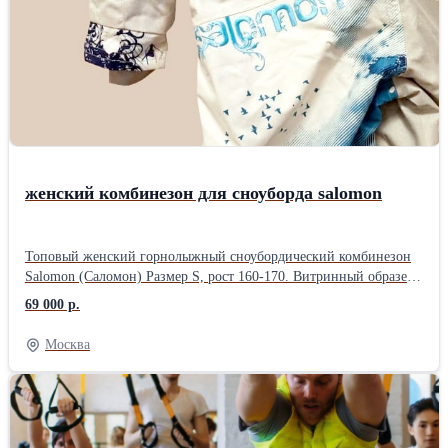
женский комбинезон для сноуборда salomon
Топовый женский горнолыжный сноубордический комбинезон
Salomon (Саломон) Размер S, рост 160-170. Витринный образец
❤️[Нажмите] на сердечко, чтобы добавить это объявление в
69 000 р.
избранное и быть всегда в курсе о появлении других размеров, о
новинках или об изменении цен Комбинезон Новый , доставка
Москва
4-5 недель ,нет, не быстрее. Это ОЧЕНЬ редкий комбинезон, не
очередной товар для нубов и покупателей эконом сегмента,
категории "выбрать между тем и вот этим", у него до сих пор
нет аналогов вообще. Таких классных вещей в среднем бюджете
современный маркет просто больше не производит, и уже