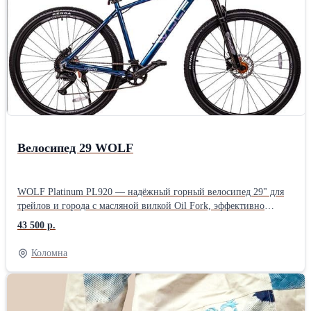
Велосипед 29 WOLF
WOLF Platinum PL920 — надёжный горный велосипед 29" для
трейлов и города с масляной вилкой Oil Fork, эффективно
гасящей вибрации на неровностях. Оснащён современным
43 500 р.
группсетом Shimano CUES для чёткого переключения передач в
любых условиях и колёсами 29" для высокой проходимости и
Коломна
стабильности. Прочная рама с эргономичной геометрией
обеспечивает комфорт и контроль для тренировок или отдыха.
Стильный дизайн и качественная сборка делают его идеальным
выбором для активных райдеров.