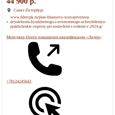
44 900 р.
Санкт-Петербург
www.lidercpk.ru/plan-finansovo-xozyajstvennoj-
deyatelnosti-byudzhetnogo-i-avtonomnogo-uchrezhdeniya-
prakticheskie-voprosy-pri-sostavlenii-i-vedenii-v-2024-g/
Менеджер Центр повышения квалификации «Лидер»
+78124245643