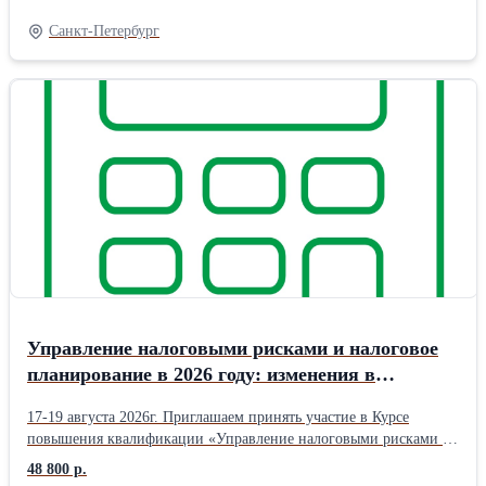
Управляющие проектами, руководители финансово-
экономических служб. В ходе обучения: Поймёте зависимость
Санкт-Петербург
уровня прозрачности денежных потоков и рисков при
проверках. Получите знания по анализу движения денежных
потоков. Разберёте основные параметры оценки эффективности
денежных потоков. Освоите умения и навыки анализа и
управления расчетами в организации. Обобщите практический
опыт в области планирования денежных потоков, обсудите
практические аспекты оптимизации денежных потоков
предприятия. В стоимость обучения входит: Информационно-
справочные материалы. Сертификат в объёме 15 ак. часов
Формат обучения: Очное с присутствием в центре повышения
квалификации в г. Санкт-Петербург, метро Пушкинская.
Управление налоговыми рисками и налоговое
планирование в 2026 году: изменения в
администрировании, ревизионные проверки и
17-19 августа 2026г. Приглашаем принять участие в Курсе
новые подходы к защите бизнеса.
повышения квалификации «Управление налоговыми рисками и
налоговое планирование в 2026 году: изменения в
48 800 р.
администрировании, ревизионные проверки и новые подходы к