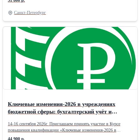
51 800 р.
Приглашаются: Руководители и специалисты планово-
экономических служб и департаментов. Главные экономисты,
Санкт-Петербург
ведущие экономисты, старшие экономисты, экономисты. В ходе
обучения: Получите практические рекомендации по
эффективному проведению анализа хозяйственной деятельности
организации. Обсудите рекомендации по повышению качества
планирования и управлению запасами. Рассмотрите алгоритм
формирования планов и экономических нормативов. Разберёте
практические аспекты работы планово-экономического отдела.
Рассмотрите алгоритм внедрения риск-ориентированного
подхода в экономическую работу предприятия. В стоимость
обучения входит: Комплект авторских материалов.
Удостоверение о повышении квалификации в объёме 20 ак. час
Формат обучения: Очное с присутствием в центре повышения
квалификации в г. Санкт-Петербург, метро Пушкинская
Ключевые изменения-2026 в учреждениях
бюджетной сферы: бухгалтерский учёт и
отчётность, оплата труда.
14-16 сентября 2026г. Приглашаем принять участие в Курсе
повышения квалификации «Ключевые изменения-2026 в
учреждениях бюджетной сферы: бухгалтерский учёт и
44 900 р.