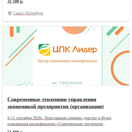
32 500 р.
Руководители и специалисты кадровых служб организаций и
предприятий. Юристы, юрисконсульты, специалисты
Санкт-Петербург
юридических отделов. Руководители, заместители
руководителей предприятий и организаций. В ходе обучения:
Практические рекомендации по предотвращению негативных
последствий юридических неточностей в договорах. Алгоритм
работы с учетом изменений в законодательстве. Разъяснения по
ведению воинского учёта. Обсудите особенности регулирования
труда дистанционных работников. Разъяснения нового порядка
проведения проверок ГИТ. Обзор последней арбитражной
практики. В стоимость обучения входит: Информационно-
справочные материалы. Сертификат в объёме 15 ак. часов
Формат обучения: Очное с присутствием в центре повышения
квалификации в г. Санкт-Петербург, метро Пушкинская.
Современные тенденции управления
экономикой предприятия (организации)
9-11 сентября 2026г. Приглашаем принять участие в Курсе
повышения квалификации «Современные тенденции
управления экономикой предприятия (организации)»