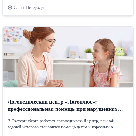
защите бизнеса» Приглашаются: Главные бухгалтеры,
Санкт-Петербург
бухгалтеры, руководители и специалисты бухгалтерских служб.
Специалисты по налогообложению. Аудиторы, руководители
финансово-экономических служб. В ходе обучения: Налоговая
реформа 2026: НДС, налог на прибыль, налог на имущество,
УСН. НДФЛ, страховые взносы. Налоговая реформа 2026
изменения в налоговом администрировании. Налоговые риски в
2026. Какие мероприятия в бизнесе провести по снижению
налоговых рисков. Ревизионные проверки. Практика проверок.
Требования к организации проверок. В стоимость обучения
входит: Информационно-справочные материалы. Удостоверение
о повышении квалификации в объёме 21 ак. час Формат
обучения: Очное с присутствием в центре повышения
квалификации в г. Санкт-Петербург, метро Пушкинская.
Логопедический центр «Логоплюс»:
профессиональная помощь при нарушениях
речи
В Екатеринбурге работает логопедический центр, важной
задачей которого становится помощь детям и взрослым в
преодолении речевых проблем, формировании условий для
—