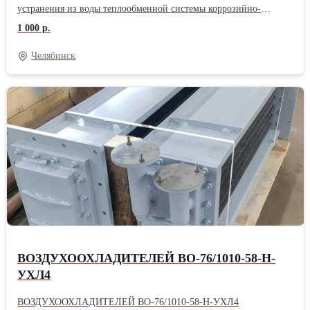
устранения из воды теплообменной системы коррозийно-
агрессивных газов и кислорода. Готовы изготовить под заказ
1 000 р.
деаэраторы повышенного давления ДП по чертежам и эскизам, в
соответствии с требованиями заказчика. Собственное
Челябинск
производство. Стоимость по запросу.
ВОЗДУХООХЛАДИТЕЛЕЙ ВО-76/1010-58-Н-
УХЛ4
ВОЗДУХООХЛАДИТЕЛЕЙ ВО-76/1010-58-Н-УХЛ4