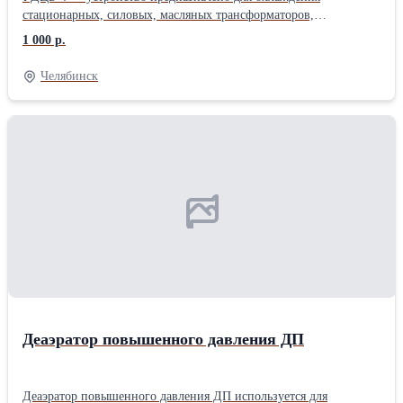
стационарных, силовых, масляных трансформаторов,
автотрансформаторов и электрических реакторов общего
1 000 р.
(общепромышленного) назначения (применения) с системами
охлаждения ДЦ, НДЦ в условиях эксплуатации. Узнать какая
Челябинск
цена и купить УДЦБ-4 обратитесь в наш отдел сбыта по
телефону на сайте или направьте запрос на электронную почту.
Собственное производство.
Деаэратор повышенного давления ДП
Деаэратор повышенного давления ДП используется для