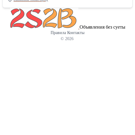
корпуса, муфты, сетки, гильзы, кожуха, башмака, пробки. На
конце корпуса имеется резьба, на которую навинчена муфта. На
среднюю часть корпуса установлена сетка из нержавеющей
стали. На муфту установлена гильза, имеющая на своей
Объявления без суеты
поверхности расположенные в последовательных сечениях 3
Правила
Контакты
отверстия Ø12 мм, 4 отверстия Ø14 мм, 5 отверстий Ø16 мм. На
© 2026
муфту установлен также кожух, прикрывающий отверстия на
гильзе и обеспечивающий за счёт разницы давлений
принудительное прохождение нефтегазовой смеси через
отверстия гильзы. В нижнюю часть гильзы ввернут башмак, на
котором установлена пробка. Характеристики: -
присоединительная резьба к трубам…резьба гладких труб НКТ
73 ГОСТ 633-80 шаг 2,54мм; - фильтрующий элемент …сетка 1-
040-025-130 12Х18Н9Т ГОСТ 3826-82 - способ фильтрации…
инерционно-гравитационный с механической очисткой; -
габаритные размеры: длина 1450 мм, диаметр Ø89 мм. Масса
28,3 кг; - максимальная производительность (насос условного
размера 44 с ходом 3,0 м) для легкой нефти 0,1 см2 /с…не менее
28 м3/сут для тяжелой нефти 0,665 см2 /с…не менее 12 м3/сут
для воды 0,01 см2 /с …не менее 55 м3/сут.