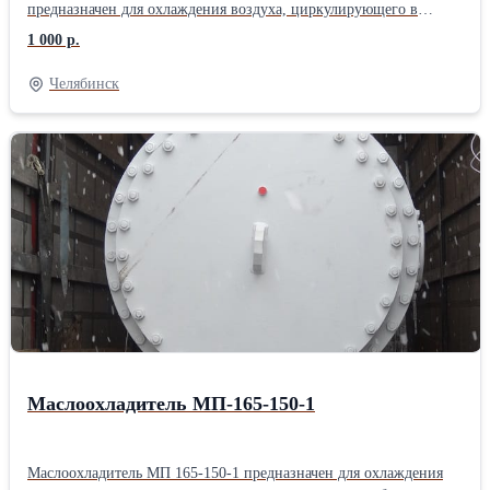
предназначен для охлаждения воздуха, циркулирующего в
замкнутых системах охлаждения электрических машин для
1 000 р.
работы в климатических условиях УХЛ категории 4 ГОСТ
15150. Срок производства 1-2 месяца. Стоимость по запросу.
Челябинск
Собственное производство.
Маслоохладитель МП-165-150-1
Маслоохладитель МП 165-150-1 предназначен для охлаждения