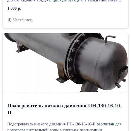
для охлаждения воздуха, циркулирующего в замкнутых системах
охлаждения электрических машин для работы в климатических
1 000 р.
условиях УХЛ категории 4 ГОСТ 15150. Воздухоохладитель
данной серии широко используются на всех предприятиях, где
Челябинск
работает крупное электрическое оборудование. Стоимость по
запросу. Собственное производство.
Подогреватель низкого давления ПН-130-16-10-
II
Подогреватель низкого давления ПН-130-16-10-II рассчитан для
подогрева питательной воды в системах регенерации