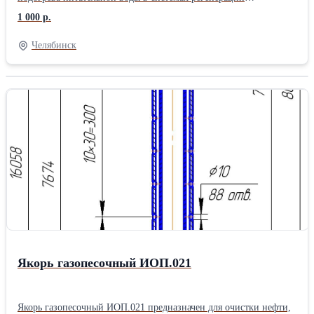
стационарных паровых турбин ТЭЦ. Принцип работы
1 000 р.
подогревателей низкого давления ПН (ПНД) в том что, в
подогревателе нагреваемая вода перемещается по
Челябинск
теплообменным трубкам, а греющий пар идет через
пароподводящий патрубок в межтрубное пространство.
Собственное производство. Стоимость по запросу.
Якорь газопесочный ИОП.021
Якорь газопесочный ИОП.021 предназначен для очистки нефти,