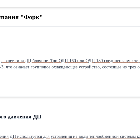
мпания "Форк"
ающее типа ДЦ блочное. Три ОДЦ-160 или ОДЦ-180 соединены вместе, 
го давления ДП
ния ДП используется для устранения из воды теплообменной системы ко