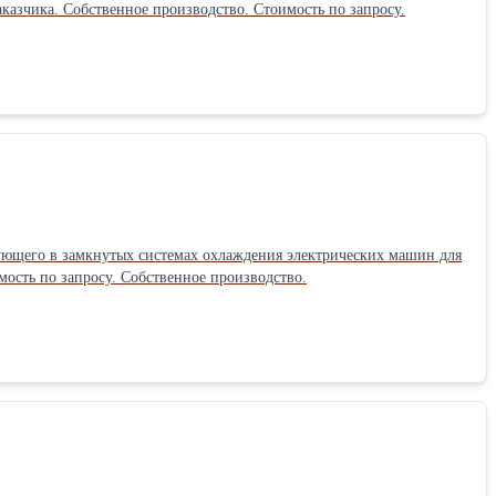
заказ деаэраторы повышенного давления ДП по чертежам и эскизам, в соответствии с требованиями заказчика. Собственное производство. Стоимость по запросу.
его в замкнутых системах охлаждения электрических машин для
рок производства 1-2 месяца. Стоимость по запросу. Собственное производство.