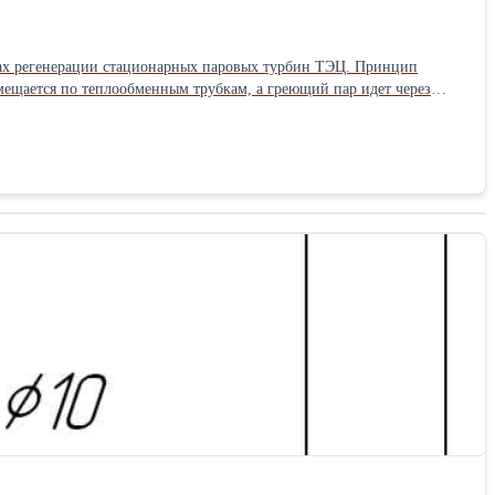
регенерации стационарных паровых турбин ТЭЦ. Принцип
емещается по теплообменным трубкам, а греющий пар идет через
запросу.