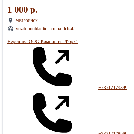
1 000 р.
Челябинск
vozduhoohladiteli.com/udcb-4/
Вероника ООО Компания "Форк"
+73512179899
+73512178999