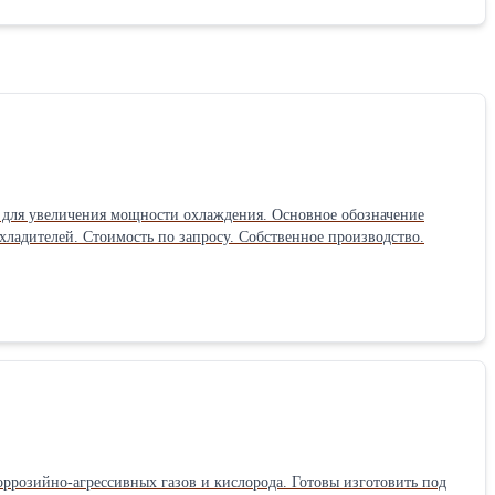
для увеличения мощности охлаждения. Основное обозначение
УДЦБ, но иногда пишут ГОУ-3, что означает групповое охлаждающее устройство, состоящее из трех охладителей. Стоимость по запросу. Собственное производство.
ррозийно-агрессивных газов и кислорода. Готовы изготовить под