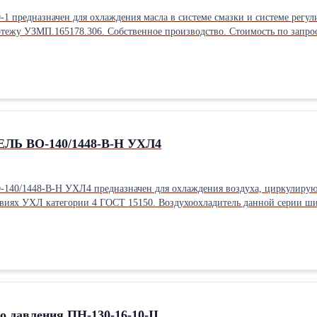
1 предназначен для охлаждения масла в системе смазки и системе регул
37 ºС. Изготавливается по чертежу УЗМП.165178.306. Собственное производство. Стоимость по зап
Ь ВО-140/1448-В-Н УХЛ4
1448-В-Н УХЛ4 предназначен для охлаждения воздуха, циркулирующе
виях УХЛ категории 4 ГОСТ 15150. Воздухоохладитель данной серии шир
электрическое оборудование. Стоимость по запросу. Собственное производство.
о давления ПН-130-16-10-II