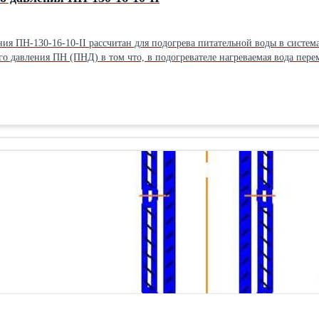
ия ПН-130-16-10-II рассчитан для подогрева питательной воды в системах 
го давления ПН (ПНД) в том что, в подогревателе нагреваемая вода пер
пароподводящий патрубок в межтрубное пространство. Собственное производство. Стоимость по 