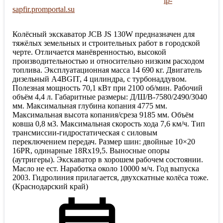
ip-
sapfir.promportal.su
Колёсный экскаватор JCB JS 130W предназначен для
тяжёлых земельных и строительных работ в городской
черте. Отличается манёвренностью, высокой
производительностью и относительно низким расходом
топлива. Эксплуатационная масса 14 690 кг. Двигатель
дизельный A4BGIT, 4 цилиндра, с турбонаддувом.
Полезная мощность 70,1 кВт при 2100 об/мин. Рабочий
объём 4,4 л. Габаритные размеры: Д/Ш/В-7580/2490/3040
мм. Максимальная глубина копания 4775 мм.
Максимальная высота копания/среза 9185 мм. Объём
ковша 0,8 м3. Максимальная скорость хода 7,6 км/ч. Тип
трансмиссии-гидростатическая с силовым
переключением передач. Размер шин: двойные 10×20
16PR, одинарные 18Rx19,5. Выносные опоры
(аутригеры). Экскаватор в хорошем рабочем состоянии.
Масло не ест. Наработка около 10000 м/ч. Год выпуска
2003. Гидролиния прилагается, двухскатные колёса тоже.
(Краснодарский край)