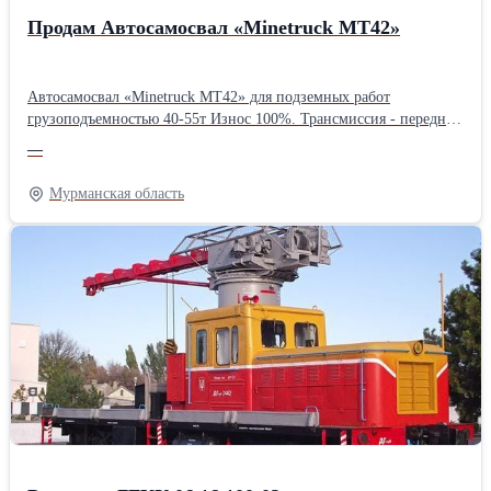
Продам Автосамосвал «Minetruck MT42»
Автосамосвал «Minetruck MT42» для подземных работ
грузоподъемностью 40-55т Износ 100%. Трансмиссия - передний
и задний мосты имеют высокий износ шин, уплотнений,
—
посадочных мест подшипников, присутствует утечка масла,
требуется капитальный ремонт; Рама – критический износ,
Мурманская область
требуется замена; ГМП - значительный износ требуется ремонт.