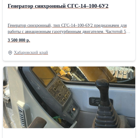
Генератор синхронный СГС-14–100-6У2
Генератор синхронный, тип СГС-14–100-6У2 предназначен для
работы с авиационным газотурбинным двигателем. Частотой 50
Гц. Режим работы генератора – продолжительный S1. Вид
3 500 000 р.
климатического исполнения – У2. Генераторы выполняются на
подшипниках скольжения с кольцевой смазкой. Соединение с
Хабаровский край
приводом при помощи упругой муфты. Мощность кВА/
кВт-3125/2500. КПД 96 %. Масса 9500 кг. Генератор б/у (СССР)
снят с рабочей газотурбинной электростанции ПАЭС 2500.
Количество-4 шт. Цена без НДС. (Приморский край).