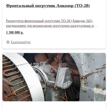
ед. Состояние-новые. Цена с НДС. (С.Петербург)
Фронтальный погрузчик Амкодор (ТО-28)
Реализуется фронтальный погрузчик ТО-28 (Амкодор 342),
предназначен для механизации погрузочно-разгрузочных и
строительных работ, монтажных и такелажных операций в
1 300 000 р.
промышленном, гражданском и дорожном строительстве.
Грузоподъёмность 4000 кг. Вместимость ковша 2,3 м3. Ширина
Екатеринбург
режущей кромки 2550 мм. Высота разгрузки 3070 мм. Двигатель
дизельный А-01 ( 135 л.с.), кап. ремонт сделан. Трансмиссия
гидромеханическая (кап.ремонт в мае 2025 года). Цилиндры
стрелы новые, втулки и пальцы в стреле новые. АКБ новые. Кап.
ремонт гидравлического насоса-июнь 2025 года. Колодки и
барабан тормозной на переднем мосту справа новые. Фильтра
новые. Зап.части есть. Конструктивная масса 12950 кг.
Габаритные размеры: ДхШхВ-7520х2500х3350 мм. В габарите.
Предприятие-изготовитель завод "Ударник". Год выпуска 2000.
Хор/раб/сост.