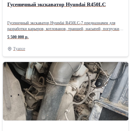
Гусеничный экскаватор Hyundai R450LC
Гусеничный экскаватор Hyundai R450LC-7 предназначен для
разработки карьеров, котлованов, траншей, насыпей, погрузки и
разгрузки сыпучих материалов. Также возможно использование
5 500 000 р.
для разрыхлённых скальных пород, промёрзших грунтов и т.д.
Общий вес 43700-46500 кг. Двигатель Cummins QSM11-C. Тип-
Туапсе
дизельный. Число цилиндров 6. Рабочий объём двигателя 10800
см3. Мощность двигателя, кВт (л.с.) 266(357). Топливный бак
610 л. Глубина копания 6330-11560 мм. Высота выгрузки 7190-
10440 мм. Вместимость ковша 2.2 куб. Высота копания 10210-
13840 мм. Год выпуска 2011. Наработка около 7000 м.ч. Хор/раб/
сост. (Краснодарский край).