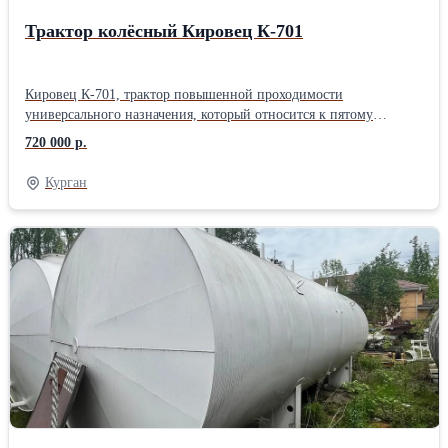
Трактор колёсный Кировец К-701
Кировец К-701, трактор повышенной проходимости
универсального назначения, который относится к пятому
тяговому классу. Предназначен для выполнения таких
720 000 р.
сельскохозяйственных задач, как: вспашка, культивация,
рыхление почвы, посев. Также трактор «Кировец» может
Курган
использоваться для мелиоративных и дорожно-строительных
работ. Габаритные размеры Д/Ш/В-7400/2880/3550 мм. Вес
трактора К-701 12,5 т. Силовой агрегат дизельный ЯМЗ-240Б,
мощностью 300 л.с. (в 2014 году произведена установка нового
двигателя ЯМЗ 240БМ, в ПСМ вписан). Объём двигателя 22,3 л.
МКП с гидравлическим приводом. Передач в трансмиссии 24, 16
скоростей движения вперед и 8 в обратном направлении.
Полурама новая. Резина передняя новая, задняя в хорошем
состоянии. Сельхознавеска. Год выпуска 1985. Трактор в
хорошем, рабочем состоянии. (Курганская область).