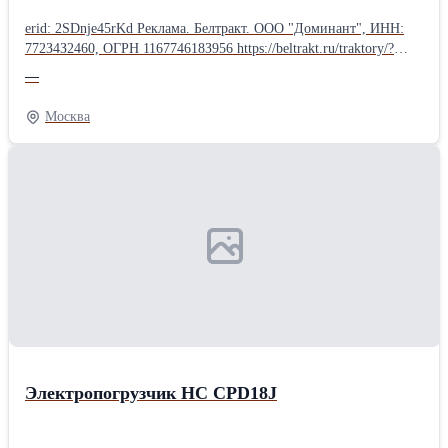
erid: 2SDnje45rKd Реклама. Белтракт. ООО "Доминант", ИНН:
772З4З2460, ОГРН 116774618З956 https://beltrakt.ru/traktory/?
erid=2SDnje45rKd Коммунальная техника МТЗ - порядок
—
круглый год! Уборка улиц и тротуаров, очистка дорог от снега,
погрузка материалов, вывоз мусора или засыпка траншей - в
Москва
«Белтракт» найдётся техника для самых разных коммунальных
задач. В каталоге представлены уборочно-погрузочные,
подметальные и снегоуборочные машины, а также компактные
модели на базе МТЗ-320. Надёжные, функциональные и удобные
в обслуживании - они готовы к ежедневной интенсивной
работе. Расскажите нам о своих задачах - поможем подобрать
подходящую модель и комплектацию.
Электропогрузчик НC CPD18J