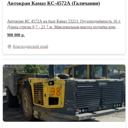
Автокран Камаз КС-4572А (Галичанин)
Автокран КС 4572А на базе Камаз 53213. Грузоподъёмность 16 т.
Длина стрелы 9,7 - 21,7 м. Максимальная высота подъёма крюка
21,7 м. Макс. глубина опускания груза стрелой 9,7 м. Скорость
900 000 р.
передвижения крана своим ходом 90 км.ч. Масса крана в
транспортном положении 20,6 т. Колёсная формула базового
Краснодарский край
автомобиля 6 х 4. Двигатель дизельный КамАЗ-740.10.
Мощность 210 л.с. Объём 10850 см3. Коробка передач
механическая. Габариты крана в транспортном положении:
ДхШхВ-12 х 2,5 х 3,55 м. Год выпуска 1994. Наработка около
8000 м.ч. Произведена замена поворотного круга. Кран целый,
без сварки, на объекты не выезжал, работал на одном месте
(база). Хор.раб.сост. (Краснодарский край)