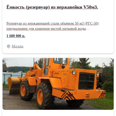
Ёмкость (резервуар) из нержавейки V50м3.
Резервуар из нержавеющей стали объёмом 50 м3 (РГС-50)
предназначен для хранения чистой питьевой воды,
нефтепродуктов, пищевых продуктов и химически активных
1 600 000 р.
веществ. Стандартный резервуар объемом 50 кубов,
представляет собой цилиндрический горизонтальный бак с
Москва
двумя горловинами для доступа внутрь ёмкости и патрубками
для приёма и откачки воды. Ёмкость из нержавеющей стали
изготовлена в одностенном исполнении. Количество секций-1.
При изготовлении резервуаров из нержавеющей стали
используется марка нержавейки AISI-321, аналог 12х17н10н
толщиной 4 мм. Все материалы имеют сертификат качества.
Лакокрасочные покрытия внешней поверхности резервуара-
первый слой эпоксидная грунтовка с активной антикоррозийной
защитой ЕРХ 3300 2К ЕР. Два слоя эмали белого цвета по RAL
9003- двухкомпонентная универсальная полиуретано-акриловая
эмаль. Так же стойки, полосы и перила на площадки
обслуживания, лестница с упорами. Диаметр ёмкости 2,8 м.,
длина 9,6 м. Вес с металлоконструкциями 5,3 т. Количество- 2