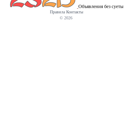
4×4 ✔ Экономичный дизельный двигатель ✔ Гидроусилитель
Объявления без суеты
руля ✔ Двухскоростной ВОМ (540/1000) ✔ Трёхточечная навеска
Правила
Контакты
✔ Регулируемая колея Легко агрегатируется с плугом, фрезой,
© 2026
косилкой, прицепом, фронтальным погрузчиком и другим
оборудованием. Идеально подходит для: • обработки почвы •
посева • заготовки кормов • перевозки грузов • уборки
территории Один трактор - множество задач!
Производительность, манёвренность и низкие
эксплуатационные расходы.