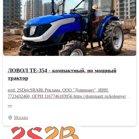
ЛОВОЛ TE-354 - компактный, но мощный
трактор
erid: 2SDnjcSRARh Реклама. ООО "Доминант", ИНН:
772З4З2460, ОГРН 116774618З956 https://dominantt.ru/kolesnye/?
erid=2SDnjcSRARh 🚜 ЛОВОЛ TE-354 - компактный, но
—
мощный трактор! Нужна надёжная и универсальная техника для
фермы, хозяйства или коммунальных работ? ЛОВОЛ TE-354 -
Москва
отличный выбор! Компактные размеры + полный привод 4×4
позволяют работать на небольших участках, в садах, теплицах и
на сложном грунте. Основные преимущества: ✔ Полный привод