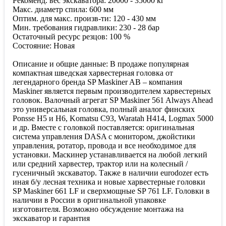
Рекоменд. вес экскаватора: 20000 - 35000 кг
Макс. диаметр спила: 600 мм
Оптим. для макс. произв-ти: 120 - 430 мм
Мин. требования гидравлики: 230 - 28 бар
Остаточный ресурс резцов: 100 %
Состояние: Новая
Описание и общие данные: В продаже популярная
компактная шведская харвестерная головка от
легендарного бренда SP Maskiner AB – компания
Maskiner является первым производителем харвестерных
головок. Валочный агрегат SP Maskiner 561 Always Ahead
это универсальная головка, полный аналог финских
Ponsse H5 и H6, Komatsu C93, Waratah H414, Logmax 5000
и др. Вместе с головкой поставляется: оригинальная
система управления DASA с монитором, джойстики
управления, ротатор, провода и все необходимое для
установки. Маскинер устанавливается на любой легкий
или средний харвестер, трактор или на колесный /
гусеничный экскаватор. Также в наличии eurodozer есть
иная б/у лесная техника и новые харвестерные головки
SP Maskiner 661 LF и сверхмощные SP 761 LF. Головки в
наличии в России в оригинальной упаковке
изготовителя. Возможно обсуждение монтажа на
экскаватор и гарантия