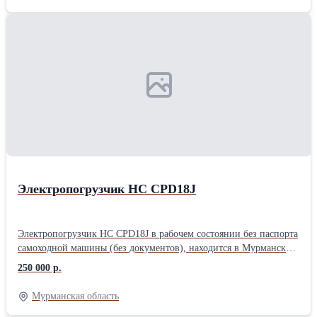
«Белтракт» найдётся техника для самых разных коммунальных
задач. В каталоге представлены уборочно-погрузочные,
подметальные и снегоуборочные машины, а также компактные
модели на базе МТЗ-320. Надёжные, функциональные и удобные
в обслуживании - они готовы к ежедневной интенсивной
работе. Расскажите нам о своих задачах - поможем подобрать
подходящую модель и комплектацию.
Электропогрузчик НC CPD18J
Электропогрузчик НC CPD18J в рабочем состоянии без паспорта
самоходной машины (без документов), находится в Мурманской
области г. Кировск. Электропогрузчик НC CPD18J в рабочем
250 000 р.
состоянии без паспорта самоходной машины (без документов),
находится в Мурманской области г. Кировск.
Мурманская область