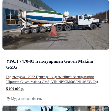
УРАЛ 7470-01 и полуприцеп Guven Makina
GMG
Год выпуска - 2022 Пригоден к дальнейшей эксплуатации
"Прицеп Guven Makina GMS, VIN NP9GMS030N1108233 Год
выпуска - 2022 грузоподъемность - 30500 кг. Объем
5 000 000 р.
смесительного барабана 16 м3. Требуется ремонт рамы,
электропроводки. "
Мурманская область