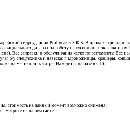
рейский гидроударник Profbreaker 300 S. В продаже три одина
 официального дилера под работу на гусеничных экскаваторах 
енена). Все заправки и обслуживания четко по регламенту. Все 
другая б/у спецтехника и навеска: гидроножницы, крашеры, ковш
отка на месте при осмотре. Находится на базе в СПб
я, стоимость на данный момент возможно снижена!
е смотрите на нашем сайте