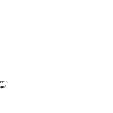
ство
кций