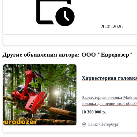
26.05.2026
Другие объявления автора: ООО "Евродозер"
Харвестерная головка
Харвестерная головка Maskiner SP 761 LF Новая, макс. комплект, 2
головка для первичной обработки древесины Марка / модель: MASKINER SP 761 LF Год выпуска: 2025 Нарабо
Маскинер Эксплуатационная масса (вес): 1750 кг Рекоменд. вес харвестера: 18000 - 32000 кг Рекоменд. вес экскаватора: 20000 - 35000 кг Макс. диаметр спила: 750 мм
10 300 000 р.
Оптим. для макс. произв-ти: 200 - 560 мм Мин. требования гидравлики: 260 - 300 бар Остаточный ресурс резцов: 
продаже самая мощная высоко
Санкт-Петербург
производителем харвестерных
Waratah H415, Logmax 7000 и