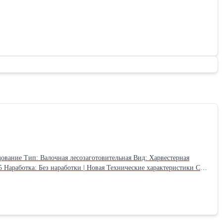
а SP Maskiner AB – компания Maskiner является первым
щная головка, аналог финской Ponsse H7HD и H8HD, Komatsu S172,
оригинальная система управления DASA с монитором, джойстики