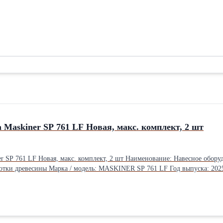
 Maskiner SP 761 LF Новая, макс. комплект, 2 шт
 шт Наименование: Навесное оборудование Тип: Валочная лесозаготовительная Вид: Харвестерная
тка: Без наработки | Новая Технические характеристики СП
100 % Состояние: Новая Описание и общие данные: В
производительная шведская харвестерная головка от легендарного бренд
 головок. Валочный агрегат SP Maskiner 761 Always Ahead это сверхмо
 др. Вместе с головкой поставляется полный комплект для установки: 