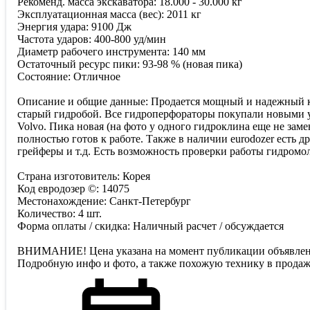
Рекоменд. масса экскаватора: 18.000 - 30.000 кг
Эксплуатационная масса (вес): 2011 кг
Энергия удара: 9100 Дж
Частота ударов: 400-800 уд/мин
Диаметр рабочего инструмента: 140 мм
Остаточный ресурс пики: 93-98 % (новая пика)
Состояние: Отличное
Описание и общие данные: Продается мощный и надежный ко
старый гидробой. Все гидроперфораторы покупали новыми у
Volvo. Пика новая (на фото у одного гидроклина еще не зам
полностью готов к работе. Также в наличии eurodozer есть 
грейферы и т.д. Есть возможность проверки работы гидромол
Страна изготовитель: Корея
Код евродозер ©: 14075
Местонахождение: Санкт-Петербург
Количество: 4 шт.
Форма оплаты / скидка: Наличный расчет / обсуждается
ВНИМАНИЕ! Цена указана на момент публикации объявлени
Подробную инфо и фото, а также похожую технику в продаж