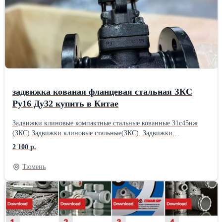
задвижка кованая фланцевая стальная ЗКС
Ру16 Ду32 купить в Китае
Задвижки клиновые компактные стальные кованные 31с45нж
(ЗКС) Задвижки клиновые стальные(ЗКС). Задвижки
предназначены для установки в качестве запорного механизма
2 100 р.
на трубопроводах, транспортирующих жидкие и. газообразные
среды. Задвижки обеспечивают перекрытие потока среды в
Тюмень
любом направлении. Присоединение к трубопроводу:
фланцевое, муфтовое, под приварку встык, под приварку
внахлест. Чертеж задвижки клиновой компактной 31с45нж
(ЗКС) Крышка на болтах: Z41H(锻BB).jpg Сварная крышка:
Z41H(锻WB).jpg Материалы основных деталей № Наименование