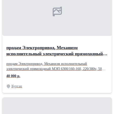
продам Электропривод, Механизм
исполнительный электрический прямоходный
МЭП 6300/160-160, 220/380v, 50Hz, 1ExdIIBT4,
продам Электропривод, Механизм исполнительный
IIBT4 – 1шт.
электрический прямоходный МЭП 6300/160-160, 220/380v, 50Hz,
1ExdIIBT4, IIBT4 – 1шт. - 40000 руб.
40 000 р.
.........................................................................................................
Курган