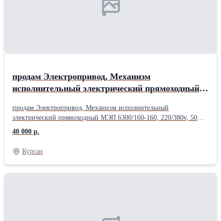
продам Электропривод, Механизм
исполнительный электрический прямоходный
МЭП 6300/160-160, 220/380v, 50Hz, 1ExdIIBT4,
продам Электропривод, Механизм исполнительный
IIBT4 – 1шт.
электрический прямоходный МЭП 6300/160-160, 220/380v, 50Hz,
1ExdIIBT4, IIBT4 – 1шт. - 40000 руб.
40 000 р.
.........................................................................................................
Курган