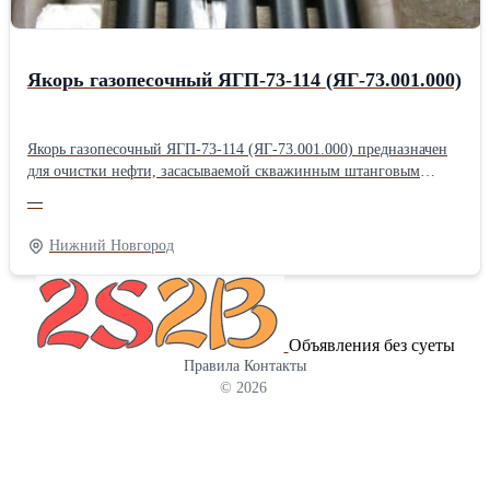
Якорь газопесочный ЯГП-73-114 (ЯГ-73.001.000)
Якорь газопесочный ЯГП-73-114 (ЯГ-73.001.000) предназначен
для очистки нефти, засасываемой скважинным штанговым
насосом из нефтяного пласта. Якорь газопесочный ЯГ-73.001.000
—
своей внутренней конической резьбой крепится на колонне
системы НКТ. Якорь газопесочный ЯГ-73.001.000 состоит из
Нижний Новгород
корпуса, муфты, сетки, гильзы, кожуха, башмака, пробки. На
конце корпуса имеется резьба, на которую навинчена муфта. На
среднюю часть корпуса установлена сетка из нержавеющей
стали. На муфту установлена гильза, имеющая на своей
Объявления без суеты
поверхности расположенные в последовательных сечениях 3
Правила
Контакты
отверстия Ø12 мм, 4 отверстия Ø14 мм, 5 отверстий Ø16 мм. На
© 2026
муфту установлен также кожух, прикрывающий отверстия на
гильзе и обеспечивающий за счёт разницы давлений
принудительное прохождение нефтегазовой смеси через
отверстия гильзы. В нижнюю часть гильзы ввернут башмак, на
котором установлена пробка. Характеристики: -