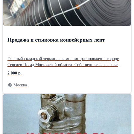
Продажа и стыковка конвейерных лент
Главный складской терминал компании расположен в городе
Сергиев Посад Московской области. Собственные локальные
производства расположены в городе Санкт-Петербурге, Ростове
2 000 р.
на Дону, Ярославле. ООО «Велес Групп» специализируется на
производстве РТИ и ПВХ изделий для различных отраслей
Москва
промышленности, строительства и сельского хозяйства.
Компания является дистрибутором как отечественных заводов
“Курскрезинотехника”, “Ярославль-Резинотехника” (ЯРТ),
“Красный Треугольник”, так и зарубежных фирм Sava
(Словения), Dunlop (Нидерланды), NILOS, Optibelt (Германия),
RUBENA (Чехия), занимающих лидирующие позиции на рынке
конвейерных лент, РТИ и стыковочных материалов. Основным
видом деятельности оказания услуг является поставка и стыковка