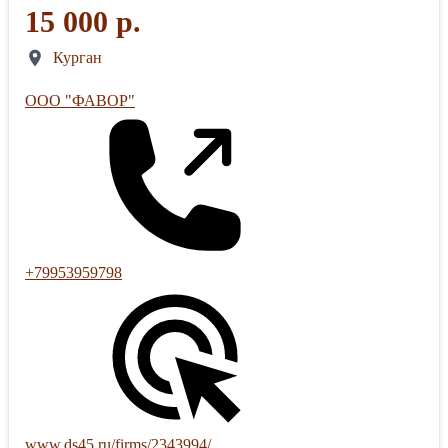
15 000 р.
Курган
ООО "ФАВОР"
+79953959798
www.ds45.ru/firms/2343994/