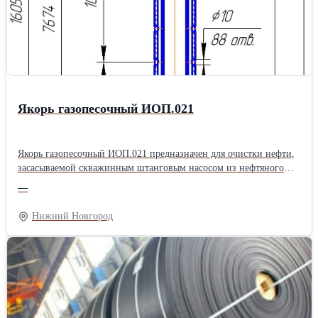
Якорь газопесочный ИОП.021
Якорь газопесочный ИОП.021 предназначен для очистки нефти,
засасываемой скважинным штанговым насосом из нефтяного
пласта. Якорь газопесочный ИОП.021 состоит из верхнего
—
корпуса, нижнего корпуса, патрубка, соединительных муфт,
внутренней трубы и пробки. Все детали якоря за исключением
Нижний Новгород
внутренней трубы имеют резьбы НКТ73 ГОСТ 633-80 с шагом
2,54 мм. Для забора рабочей среды из затрубного пространства
верхний корпус имеет 88 отверстий Ø10мм. Характеристики: -
диаметр эксплуатационной колонны…114, 146, 168; -
габаритные размеры: длина 16058 мм, диаметр Ø89 мм; - масса
22,2 кг; - рабочий диапазон пропускной способности до 200 м3/
сут.