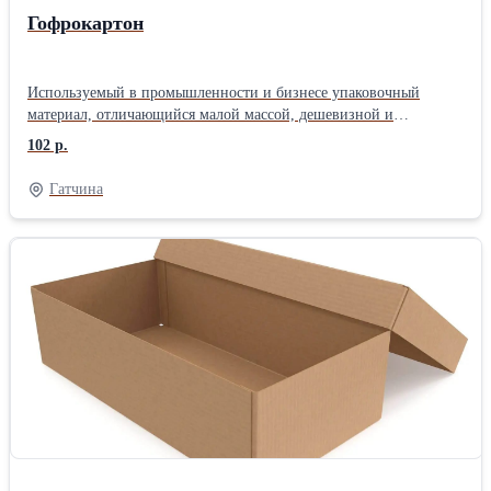
Гофрокартон
Используемый в промышленности и бизнесе упаковочный
материал, отличающийся малой массой, дешевизной и
высокими физическими параметрами. Является одним из
102 р.
наиболее распространённых материалов в мире для
использования в качестве упаковки. Особенностью производства
Гатчина
гофрокартона является возможность использовать бумагу и
картон, полученные из макулатуры, что положительно с точки
зрения экономии ресурсов и защиты окружающей среды.
Недостатком гофрокартона является его низкая влагостойкость. •
Двухслойный гофрокартон в листах часто используют для
защиты вещей или полов во время ремонта. В структуре
двухслойного гофрокартона присутствует один плоский слой и
один слой флютинга. И достоинством, и недостатком
двухслойного картона является способность сворачиваться в
рулон. Гофрированный картон обладает хорошей жесткостью на
излом поперек направления гофры. Но в направлении вдоль он
легко поддается сгибанию и сворачивается. • Трехслойный
листовой гофрокартон Т21, Т22, Т23, Т24 чаще идет на
изготовление коробок для не тяжелых товаров или в качестве