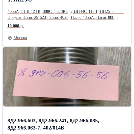
4055А, БНК-12ТК, 888СТ, 623КП, ДЦН44С-ТВ-Т, НП25-5 - - - -
Продам Насос 29-623; Насос 4020; Насос 4055А; Насос 888;
Насос 888А; Насос 888СТ; Насос 890; Насос 890С; Насос 892АМ;
10 000 р.
Продам Насос 918 (МТ-800 ); Насос 918А ( МТ-800 );
Насос 918Б ( МТ-800 ); Насос БНК-10ТК; Насос БНК-12ТК;
Москва
Насос 4062 ( МТ-800 ); Насос 435ФТ; Продам
Насос 463Б (МВ-280Б); Насос 465А; Насос 465Д (МП-6000-2с);
Насос 465К; Насос 465К ( Д-4500К); Насос 465МТВ; Продам
Насос 465МТВ (Д-1500ТВ); Насос 465П; Насос 623;
Насос 623АНМ; Насос 623Б; Насос 623К; Насос 623КП;
Насос 623Т1; Продам Насос 623Я; Насос 702М.500; Насос 876А;
Насос ДЦН-44С ТВ-Т; Насос ДЦН44С-ТВ-Т; Насос НД144-
22; НД-8С; Насос НП25-5; Продам Насос НП25-5Л; Насос НП25-
9; Насос НП34М-1Т; Насос НП43-2; НП43М-1;
8Д2.966.603, 8Д2.966.241, 8Д2.966.085,
8Д2.966.063-7, 402/014Б