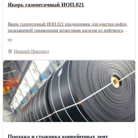
Якорь газопесочный ИОП.021
Якорь газопесочный ИОП.021 предназначен для очистки нефти,
засасываемой скважинным штанговым насосом из нефтяного
пласта. Якорь газопесочный ИОП.021 состоит из верхнего
—
корпуса, нижнего корпуса, патрубка, соединительных муфт,
внутренней трубы и пробки. Все детали якоря за исключением
Нижний Новгород
внутренней трубы имеют резьбы НКТ73 ГОСТ 633-80 с шагом
2,54 мм. Для забора рабочей среды из затрубного пространства
верхний корпус имеет 88 отверстий Ø10мм. Характеристики: -
диаметр эксплуатационной колонны…114, 146, 168; -
габаритные размеры: длина 16058 мм, диаметр Ø89 мм; - масса
22,2 кг; - рабочий диапазон пропускной способности до 200 м3/
сут.
Продажа и стыковка конвейерных лент