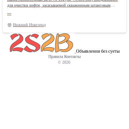
для очистки нефти, засасываемой скважинным штанговым
насосом из нефтяного пласта. Якорь газопесочный ЯГ-73.001.000
—
своей внутренней конической резьбой крепится на колонне
системы НКТ. Якорь газопесочный ЯГ-73.001.000 состоит из
Нижний Новгород
корпуса, муфты, сетки, гильзы, кожуха, башмака, пробки. На
конце корпуса имеется резьба, на которую навинчена муфта. На
среднюю часть корпуса установлена сетка из нержавеющей
стали. На муфту установлена гильза, имеющая на своей
Объявления без суеты
поверхности расположенные в последовательных сечениях 3
Правила
Контакты
отверстия Ø12 мм, 4 отверстия Ø14 мм, 5 отверстий Ø16 мм. На
© 2026
муфту установлен также кожух, прикрывающий отверстия на
гильзе и обеспечивающий за счёт разницы давлений
принудительное прохождение нефтегазовой смеси через
отверстия гильзы. В нижнюю часть гильзы ввернут башмак, на
котором установлена пробка. Характеристики: -
присоединительная резьба к трубам…резьба гладких труб НКТ
73 ГОСТ 633-80 шаг 2,54мм; - фильтрующий элемент …сетка 1-
040-025-130 12Х18Н9Т ГОСТ 3826-82 - способ фильтрации…
инерционно-гравитационный с механической очисткой; -
габаритные размеры: длина 1450 мм, диаметр Ø89 мм. Масса
28,3 кг; - максимальная производительность (насос условного
размера 44 с ходом 3,0 м) для легкой нефти 0,1 см2 /с…не менее