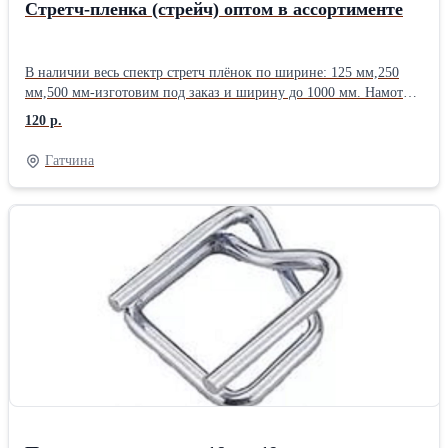
Стретч-пленка (стрейч) оптом в ассортименте
В наличии весь спектр стретч плёнок по ширине: 125 мм,250
мм,500 мм-изготовим под заказ и ширину до 1000 мм. Намот
стретч может быть любым (вес). Плотность - от 15 до 30 мкр.
120 р.
Гатчина