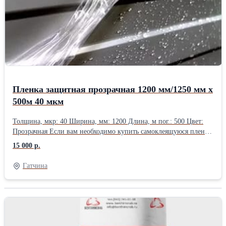
Пленка защитная прозрачная 1200 мм/1250 мм х
500м 40 мкм
Толщина, мкр: 40 Ширина, мм: 1200 Длина, м пог.: 500 Цвет:
Прозрачная Если вам необходимо купить самоклеящуюся пленку
в Санкт-Петербурге по приемлемой стоимости и на удобных
15 000 р.
условиях, вы можете сделать это у нас. Работая с лучшими
производителями Италии, компания обеспечивает продажу
Гатчина
качественного и надёжного материала, полностью
соответствующего стандартам ГОСТ РФ, безопасного и простого
в использовании. Вся плёнка производится на современном
оборудовании и из качественного сырья, что гарантирует её
превосходные эксплуатационные характеристики. Области
применения защитной плёнки Самоклеящаяся плёнка,