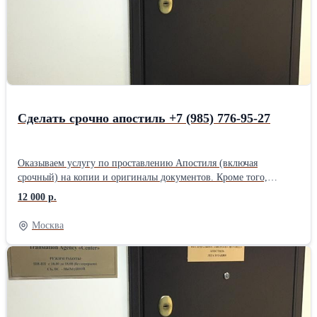
Сделать срочно апостиль +7 (985) 776-95-27
Оказываем услугу по проставлению Апостиля (включая
срочный) на копии и оригиналы документов. Кроме того,
выполняем ускоренную легализацию документов, в том числе
12 000 р.
перевод и нотариальное заверение. Офис в центре Москвы в
шаговой доступности от метро Маяковская. Имеем огромный
Москва
практический опыт.