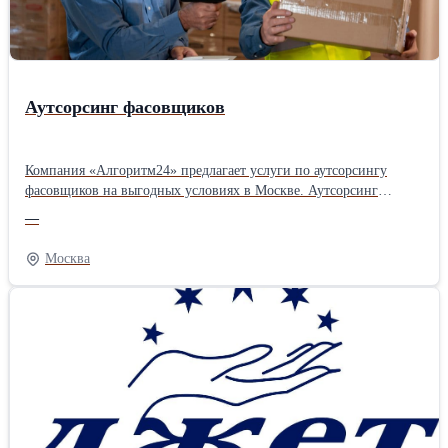
Аутсорсинг фасовщиков
Компания «Алгоритм24» предлагает услуги по аутсорсингу
фасовщиков на выгодных условиях в Москве. Аутсорсинг
фасовщиков становится важным инструментом для компаний,
—
стремящихся оптимизировать процессы и оперативно закрывать
потребности в рабочей силе. Услуга направлена на помощь с
Москва
профессиональным выполнением задач в производственной,
торговой и логистической сферах. Ознакомиться с информацией
Вы можете на нашем сайте