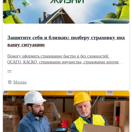
Защитите себя и близких: подберу страховку под
вашу ситуацию
Помогу оформить страхование быстро и без сложностей:
ОСАГО, КАСКО, страхование имущества, страхование ипотеки,
здоровья и путешествий. Подберу варианты от надёжных
—
страховых компаний, объясню, что входит в покрытие, и покажу,
где можно сэкономить. Работаю онлайн. Звоните или пишите —
Москва
консультация бесплатная.