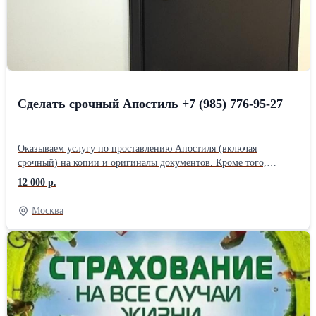
Сделать срочный Апостиль +7 (985) 776-95-27
Оказываем услугу по проставлению Апостиля (включая
срочный) на копии и оригиналы документов. Кроме того,
выполняем ускоренную легализацию документов, в том числе
12 000 р.
перевод и нотариальное заверение. Офис в центре Москвы в
шаговой доступности от метро Маяковская. Имеем огромный
Москва
практический опыт.