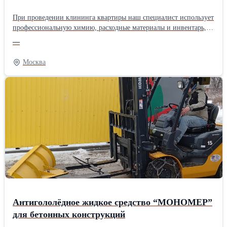
При проведении клининга квартиры наш специалист использует
профессиональную химию, расходные материалы и инвентарь,
что позволяет удалять широчайший спектр загрязнений.
—
Актуальный прайс и расчет цены вы всегда можете запросить у
наших менеджеров. Мы работаем прозрачно, поэтому сразу
Москва
увидите, сколько стоит уборка квартиры с выездом по Москве и
области.
Антигололёдное жидкое средство “МОНОМЕР”
для бетонных конструкций