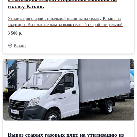
свалку Казань
Утилизация старой стиральной машины на свалку Казань из
квартиры. Вы платите нам за вывоз вашей старой стиральной
машины. Избавьтесь от забот – утилизируйте старую стиральную
3 500 р.
машину БЕЗ ХЛОПОТ! Надоело спотыкаться о старую,
сломанную стиральную машину, занимающую драгоценное
Казань
место? Хватит откладывать это на потом! Сейчас самое время
избавиться от этой головной боли раз и навсегда!
Вывоз старых газовых плит на утилизацию из