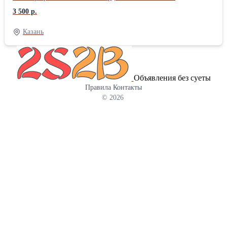
многострадальной обители! Словно изгнание демона
3 500 р.
кулинарного бессилия, избавление от проклятия пригоревших
каш и вечно барахлящих конфорок. Сейчас эта металлическая
Казань
гробница, свидетельница гастрономических преступлений,
покинет наши скромные пенаты, оставив после себя лишь
ощущение… свободы? Или скорее, пустоты в кошельке,
вызванной необходимостью покупки новой, еще более "умной"
Объявления без суеты
плиты, которая, несомненно, прослужит нам верой и правдой…
Правила
Контакты
до следующего ремонта. И как же торжественно выглядят
© 2026
грузчики, этакие санитары кухонного пространства, с трепетом
выносящие громоздкую ношу! В их глазах – гордость за
выполненный долг, за спасение человечества от кухонного
апокалипсиса. Ведь кто знает, какие еще кулинарные бедствия
могли произойти, останься эта плита еще на день в наших
руках? Свалка ждет ее, как любящая мать – блудного сына. Там,
среди собратьев по несчастью, она обретет заслуженный покой.
И, может быть, даже станет памятником ушедшей эпохе, эпохе
газовых плит, когда готовили с душой, а не с помощью
бездушных сенсорных панелей. Да здравствует вывоз старой
газовой плиты! Да здравствует чистота, порядок и… бессонные
ночи, проведенные в изучении инструкций к новой плите!