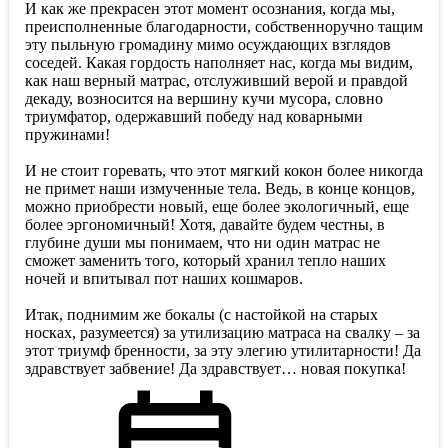
И как же прекрасен этот момент осознания, когда мы,
преисполненные благодарности, собственноручно тащим
эту пыльную громадину мимо осуждающих взглядов
соседей. Какая гордость наполняет нас, когда мы видим,
как наш верный матрас, отслуживший верой и правдой
декаду, возносится на вершину кучи мусора, словно
триумфатор, одержавший победу над коварными
пружинами!
И не стоит горевать, что этот мягкий кокон более никогда
не примет наши измученные тела. Ведь, в конце концов,
можно приобрести новый, еще более экологичный, еще
более эргономичный! Хотя, давайте будем честны, в
глубине души мы понимаем, что ни один матрас не
сможет заменить того, который хранил тепло наших
ночей и впитывал пот наших кошмаров.
Итак, поднимим же бокалы (с настойкой на старых
носках, разумеется) за утилизацию матраса на свалку – за
этот триумф бренности, за эту элегию утилитарности! Да
здравствует забвение! Да здравствует… новая покупка!