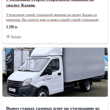
свалку Казань
Утилизация старой стиральной машины на свалку Казань из
квартиры. Вы платите нам за вывоз вашей старой стиральной
машины. Избавьтесь от забот – утилизируйте старую стиральную
3 500 р.
машину БЕЗ ХЛОПОТ! Надоело спотыкаться о старую,
сломанную стиральную машину, занимающую драгоценное
Казань
место? Хватит откладывать это на потом! Сейчас самое время
избавиться от этой головной боли раз и навсегда!
Вывоз старых газовых плит на утилизацию из