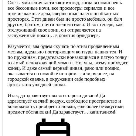
Слезы умиления застилают взгляд, когда вспоминаешь
все бессонные ночи, все просмотры сериалов и все
прочие важные дела, свершенные на его необъятных
просторах. Этот диван был не просто мебелью, он был
другом, братом, почти членом семьи. И вот теперь, как
отслуживший свое воин, он отправляется на
заслуженный покой… в объятия бульдозера.
Разумеется, мы будем скучать по этим продавленным
местам, идеально повторяющим контуры наших тел. И
по пружинам, предательски вонзающимся в пятую точку
в самый неподходящий момент. Но, увы, всему приходит
конец. И даже самый верный диван, рано или поздно,
оказывается на помойке истории… или, вернее, на
городской свалке, в окружении себе подобных
артефактов ушедшей эпохи.
Итак, да здравствует вывоз старого дивана! Да
здравствует свежий воздух, свободное пространство и
возможность приобрести новый, еще более безвкусный
предмет обстановки! Да здравствует… капитализм!