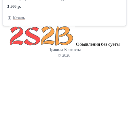
многострадальной обители! Словно изгнание демона
3 500 р.
кулинарного бессилия, избавление от проклятия пригоревших
каш и вечно барахлящих конфорок. Сейчас эта металлическая
Казань
гробница, свидетельница гастрономических преступлений,
покинет наши скромные пенаты, оставив после себя лишь
ощущение… свободы? Или скорее, пустоты в кошельке,
вызванной необходимостью покупки новой, еще более "умной"
Объявления без суеты
плиты, которая, несомненно, прослужит нам верой и правдой…
Правила
Контакты
до следующего ремонта. И как же торжественно выглядят
© 2026
грузчики, этакие санитары кухонного пространства, с трепетом
выносящие громоздкую ношу! В их глазах – гордость за
выполненный долг, за спасение человечества от кухонного
апокалипсиса. Ведь кто знает, какие еще кулинарные бедствия
могли произойти, останься эта плита еще на день в наших
руках? Свалка ждет ее, как любящая мать – блудного сына. Там,
среди собратьев по несчастью, она обретет заслуженный покой.
И, может быть, даже станет памятником ушедшей эпохе, эпохе
газовых плит, когда готовили с душой, а не с помощью
бездушных сенсорных панелей. Да здравствует вывоз старой
газовой плиты! Да здравствует чистота, порядок и… бессонные
ночи, проведенные в изучении инструкций к новой плите!