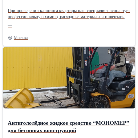
При проведении клининга квартиры наш специалист использует
профессиональную химию, расходные материалы и инвентарь,
что позволяет удалять широчайший спектр загрязнений.
—
Актуальный прайс и расчет цены вы всегда можете запросить у
наших менеджеров. Мы работаем прозрачно, поэтому сразу
Москва
увидите, сколько стоит уборка квартиры с выездом по Москве и
области.
Антигололёдное жидкое средство “МОНОМЕР”
для бетонных конструкций