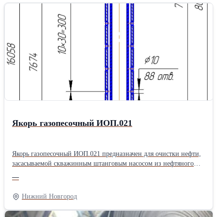
изнашиваемой части в два и более раза. Наши била и плиты
имеют высокие износостойкие характеристики и хорошо
зарекомендовали себя на мировом рынке дробильно-
сортировочного оборудования. Продукция нашего завода
экспортируется в США, Канаду и страны западной Европы.
Прямой контракт с заводом и большие объемы поставок
позволяют нам сохранять конкурентные цены на российском
рынке дробильно-сортировочного оборудования. Также готовы
изготовить любую изнашиваемую деталь по вашим чертежам из
широкой линейки сплавов. Наши инженеры помогут подобрать
наиболее оптимальный сплав и исходя из условий применения.
Для постоянных клиентов действует система лояльности.
Якорь газопесочный ИОП.021
Якорь газопесочный ИОП.021 предназначен для очистки нефти,
засасываемой скважинным штанговым насосом из нефтяного
пласта. Якорь газопесочный ИОП.021 состоит из верхнего
—
корпуса, нижнего корпуса, патрубка, соединительных муфт,
внутренней трубы и пробки. Все детали якоря за исключением
Нижний Новгород
внутренней трубы имеют резьбы НКТ73 ГОСТ 633-80 с шагом
2,54 мм. Для забора рабочей среды из затрубного пространства