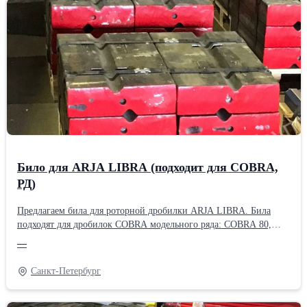
зарекомендовали себя на мировом рынке дробильно-
сортировочного оборудования. Продукция нашего завода
экспортируется в США, Канаду и страны западной Европы.
Прямой контракт с заводом и большие объемы поставок
позволяют нам сохранять конкурентные цены на российском
рынке дробильно-сортировочного оборудования. Также готовы
изготовить любую изнашиваемую деталь по вашим чертежам из
широкой линейки сплавов. Наши инженеры помогут подобрать
наиболее оптимальный сплав и исходя из условий применения.
Для постоянных клиентов действует система лояльности.
Било для ARJA LIBRA (подходит для COBRA,
РД)
Предлагаем била для роторной дробилки ARJA LIBRA. Била
подходят для дробилок COBRA модельного ряда: COBRA 80,
COBRA 250, COBRA 450, а также дробилки РД модельного ряда:
—
РД 300, РД 400, РД 500. В наличии на складе в г.Санкт-
Петербург имеются била, изготовленные из высокохромистого
Санкт-Петербург
чугуна и била из высокохромистого чугуна с керамической
вставкой, позволяющей увеличить срок работы изнашиваемой
части в два и более раза. Также била могут быть изготовлены из