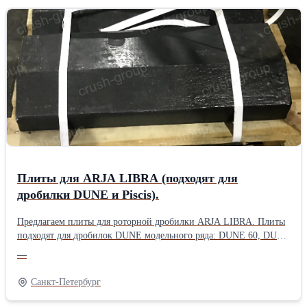
Плиты для ARJA LIBRA (подходят для
дробилки DUNE и Piscis).
Предлагаем плиты для роторной дробилки ARJA LIBRA. Плиты
подходят для дробилок DUNE модельного ряда: DUNE 60, DUNE
120, DUNE 180, а также дробилки Arja Piscis. В наличии на
—
складе в г.Санкт-Петербург имеются плиты, изготовленные из
высокохромистого чугуна и плиты из высокохромистого чугуна
Санкт-Петербург
с керамической вставкой, позволяющей увеличить срок работы
изнашиваемой части в два и более раза. Также плиты могут