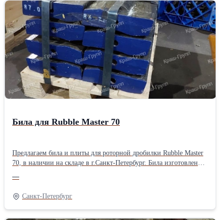
страны западной Европы. Прямой контракт с заводом и большие
объемы поставок позволяют нам сохранять конкурентные цены
на российском рынке дробильно-сортировочного оборудования.
Также готовы изготовить любую изнашиваемую деталь по
вашим чертежам из широкой линейки сплавов. Наши инженеры
помогут подобрать наиболее оптимальный сплав и исходя из
условий применения. Для постоянных клиентов действует
система лояльности.
Била для Rubble Master 70
Предлагаем била и плиты для роторной дробилки Rubble Master
70, в наличии на складе в г.Санкт-Петербург. Била изготовлены
из мартенситной стали с керамической вставкой, позволяющей
—
увеличить срок работы изнашиваемой части в два и более раза.
Могут быть изготовлены из марганцевой или высокохромистой
Санкт-Петербург
стали по желанию заказчика. Наши била и плиты имеют
высокие износостойкие характеристики и хорошо