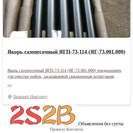
8Д2.966.034-15; Фильтропакет 8Д2.966.034-16; Продам
Фильтропакет 8Д2.966.034-17; Фильтропакет 8Д2.966.034-18;
фильтродиск 8Д6.270.001-1; фильтродиск 8Д6.270.001-2;
фильтродиск 8Д6.270.001-3; Продам фильтродиск 8Д6.270.001-4;
фильтродиск 8Д6.270.001-5; фильтродиск 8Д6.270.001-6
Якорь газопесочный ЯГП-73-114 (ЯГ-73.001.000)
Якорь газопесочный ЯГП-73-114 (ЯГ-73.001.000) предназначен
для очистки нефти, засасываемой скважинным штанговым
насосом из нефтяного пласта. Якорь газопесочный ЯГ-73.001.000
—
своей внутренней конической резьбой крепится на колонне
системы НКТ. Якорь газопесочный ЯГ-73.001.000 состоит из
Нижний Новгород
корпуса, муфты, сетки, гильзы, кожуха, башмака, пробки. На
конце корпуса имеется резьба, на которую навинчена муфта. На
среднюю часть корпуса установлена сетка из нержавеющей
стали. На муфту установлена гильза, имеющая на своей
Объявления без суеты
поверхности расположенные в последовательных сечениях 3
Правила
Контакты
отверстия Ø12 мм, 4 отверстия Ø14 мм, 5 отверстий Ø16 мм. На