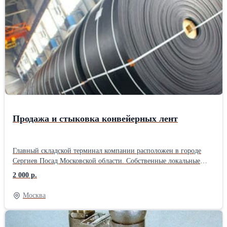
верхний корпус имеет 88 отверстий Ø10мм. Характеристики: -
диаметр эксплуатационной колонны…114, 146, 168; -
габаритные размеры: длина 16058 мм, диаметр Ø89 мм; - масса
22,2 кг; - рабочий диапазон пропускной способности до 200 м3/
сут.
Продажа и стыковка конвейерных лент
Главный складской терминал компании расположен в городе
Сергиев Посад Московской области. Собственные локальные
производства расположены в городе Санкт-Петербурге, Ростове
2 000 р.
на Дону, Ярославле. ООО «Велес Групп» специализируется на
производстве РТИ и ПВХ изделий для различных отраслей
Москва
промышленности, строительства и сельского хозяйства.
Компания является дистрибутором как отечественных заводов
“Курскрезинотехника”, “Ярославль-Резинотехника” (ЯРТ),