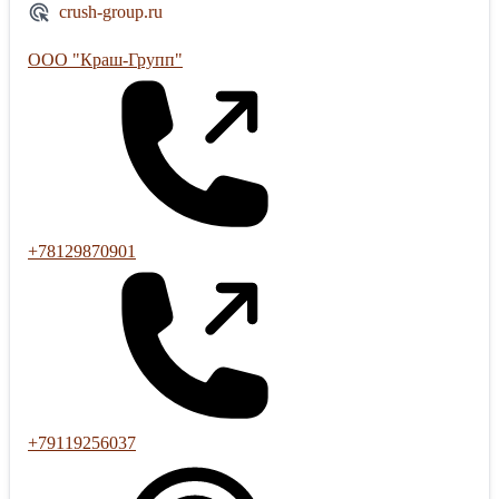
crush-group.ru
ООО "Краш-Групп"
+78129870901
+79119256037