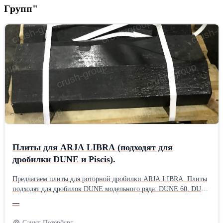
Групп"
Плиты для ARJA LIBRA (подходят для
дробилки DUNE и Piscis).
Предлагаем плиты для роторной дробилки ARJA LIBRA. Плиты
подходят для дробилок DUNE модельного ряда: DUNE 60, DUNE
120, DUNE 180, а также дробилки Arja Piscis. В наличии на
—
складе в г.Санкт-Петербург имеются плиты, изготовленные из
высокохромистого чугуна и плиты из высокохромистого чугуна
Санкт-Петербург