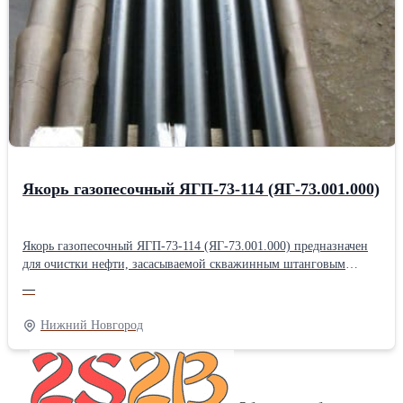
Продам Фильтропакет 8Д2.966.034-12; Фильтропакет
8Д2.966.034-13; Фильтропакет 8Д2.966.034-14; Фильтропакет
8Д2.966.034-15; Фильтропакет 8Д2.966.034-16; Продам
Фильтропакет 8Д2.966.034-17; Фильтропакет 8Д2.966.034-18;
фильтродиск 8Д6.270.001-1; фильтродиск 8Д6.270.001-2;
фильтродиск 8Д6.270.001-3; Продам фильтродиск 8Д6.270.001-4;
фильтродиск 8Д6.270.001-5; фильтродиск 8Д6.270.001-6
Якорь газопесочный ЯГП-73-114 (ЯГ-73.001.000)
Якорь газопесочный ЯГП-73-114 (ЯГ-73.001.000) предназначен
для очистки нефти, засасываемой скважинным штанговым
насосом из нефтяного пласта. Якорь газопесочный ЯГ-73.001.000
—
своей внутренней конической резьбой крепится на колонне
системы НКТ. Якорь газопесочный ЯГ-73.001.000 состоит из
Нижний Новгород
корпуса, муфты, сетки, гильзы, кожуха, башмака, пробки. На
конце корпуса имеется резьба, на которую навинчена муфта. На
среднюю часть корпуса установлена сетка из нержавеющей
стали. На муфту установлена гильза, имеющая на своей