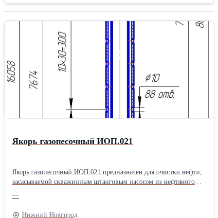
чугуна, а также била из высокохромистого чугуна с
керамической вставкой, позволяющей увеличить срок работы
изнашиваемой части в два и более раза. Наши била и плиты
имеют высокие износостойкие характеристики и хорошо
зарекомендовали себя на мировом рынке дробильно-
сортировочного оборудования. Продукция нашего завода
экспортируется в США, Канаду и страны западной Европы.
Прямой контракт с заводом и большие объемы поставок
позволяют нам сохранять конкурентные цены на российском
рынке дробильно-сортировочного оборудования. Также готовы
изготовить любую изнашиваемую деталь по вашим чертежам из
широкой линейки сплавов. Наши инженеры помогут подобрать
наиболее оптимальный сплав и исходя из условий применения.
Для постоянных клиентов действует система лояльности.
Якорь газопесочный ИОП.021
Якорь газопесочный ИОП.021 предназначен для очистки нефти,
засасываемой скважинным штанговым насосом из нефтяного
пласта. Якорь газопесочный ИОП.021 состоит из верхнего
—
корпуса, нижнего корпуса, патрубка, соединительных муфт,
внутренней трубы и пробки. Все детали якоря за исключением
Нижний Новгород