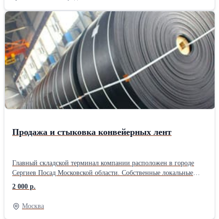
внутренней трубы имеют резьбы НКТ73 ГОСТ 633-80 с шагом
2,54 мм. Для забора рабочей среды из затрубного пространства
верхний корпус имеет 88 отверстий Ø10мм. Характеристики: -
диаметр эксплуатационной колонны…114, 146, 168; -
габаритные размеры: длина 16058 мм, диаметр Ø89 мм; - масса
22,2 кг; - рабочий диапазон пропускной способности до 200 м3/
сут.
Продажа и стыковка конвейерных лент
Главный складской терминал компании расположен в городе
Сергиев Посад Московской области. Собственные локальные
производства расположены в городе Санкт-Петербурге, Ростове
2 000 р.
на Дону, Ярославле. ООО «Велес Групп» специализируется на
производстве РТИ и ПВХ изделий для различных отраслей
Москва
промышленности, строительства и сельского хозяйства.