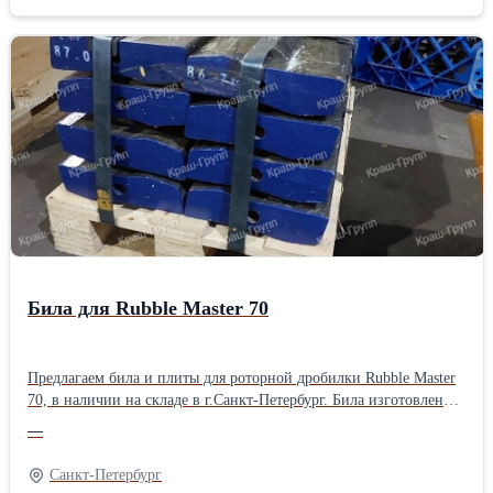
Наши била и плиты имеют высокие износостойкие
характеристики и хорошо зарекомендовали себя на мировом
рынке дробильно-сортировочного оборудования. Продукция
нашего завода экспортируется в США, Канаду и страны
западной Европы. Прямой контракт с заводом и большие
объемы поставок позволяют нам сохранять конкурентные цены
на российском рынке дробильно-сортировочного оборудования.
Также готовы изготовить любую изнашиваемую деталь по
вашим чертежам из широкой линейки сплавов. Наши инженеры
помогут подобрать наиболее оптимальный сплав и исходя из
условий применения. Для постоянных клиентов действует
система лояльности.
Била для Rubble Master 70
Предлагаем била и плиты для роторной дробилки Rubble Master
70, в наличии на складе в г.Санкт-Петербург. Била изготовлены
из мартенситной стали с керамической вставкой, позволяющей
—
увеличить срок работы изнашиваемой части в два и более раза.
Могут быть изготовлены из марганцевой или высокохромистой
Санкт-Петербург
стали по желанию заказчика. Наши била и плиты имеют