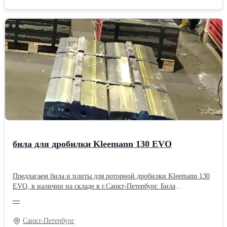
на мировом рынке дробильно-сортировочного оборудования.
Продукция нашего завода экспортируется в США, Канаду и
страны западной Европы. Прямой контракт с заводом и большие
объемы поставок позволяют нам сохранять конкурентные цены
на российском рынке дробильно-сортировочного оборудования.
Также готовы изготовить любую изнашиваемую деталь по
вашим чертежам из широкой линейки сплавов. Наши инженеры
помогут подобрать наиболее оптимальный сплав и исходя из
условий применения. Для постоянных клиентов действует
система лояльности.
била для дробилки Kleemann 130 EVO
Предлагаем била и плиты для роторной дробилки Kleemann 130
EVO, в наличии на складе в г.Санкт-Петербург. Била
изготовлены из мартенситной стали усиленной керамической
—
вставкой, позволяющей увеличить срок работы изнашиваемой
части в два и более раза. Могут быть изготовлены из
Санкт-Петербург
марганцевой или мартенситной стали по желанию заказчика.