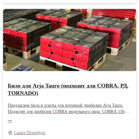
высокие износостойкие характеристики и хорошо
зарекомендовали себя на мировом рынке дробильно-
сортировочного оборудования. Продукция нашего завода
экспортируется в США, Канаду и страны западной Европы.
Прямой контракт с заводом и большие объемы поставок
позволяют нам сохранять конкурентные цены на российском
рынке дробильно-сортировочного оборудования. Также готовы
изготовить любую изнашиваемую деталь по вашим чертежам из
широкой линейки сплавов. Наши инженеры помогут подобрать
наиболее оптимальный сплав и исходя из условий применения.
Для постоянных клиентов действует система лояльности.
Било для Arja Tauro (подходит для COBRA, РД,
TORNADO)
Предлагаем била и плиты для роторной дробилки Arja Tauro.
Подходят для дробилок COBRA модельного ряда: COBRA 150,
COBRA 350, дробилки РД модельного ряда: РД 350, РД 450, а
—
также TORNADO модельного ряда: TORNADO 100, TORNADO
150, TORNADO 200, TORNADO 300. В наличии на складе в
Санкт-Петербург
г.Санкт-Петербург есть била и плиты из высокохромистого