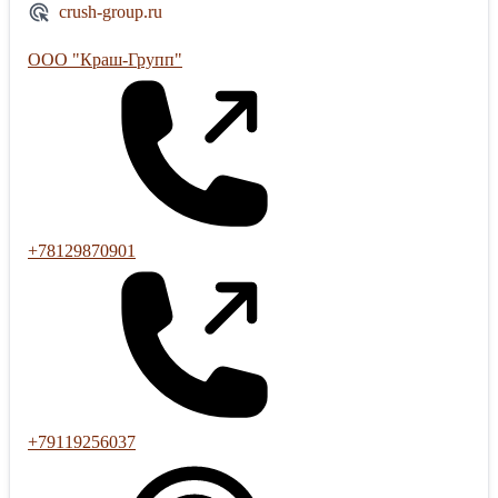
crush-group.ru
ООО "Краш-Групп"
+78129870901
+79119256037