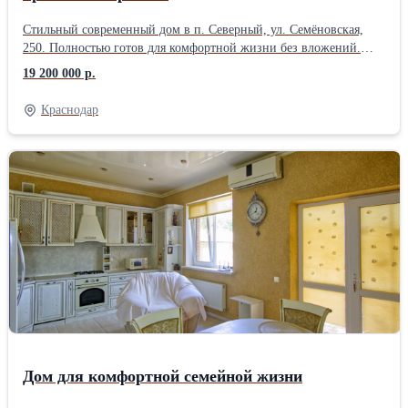
Стильный современный дом в п. Северный, ул. Семёновская,
250. Полностью готов для комфортной жизни без вложений.
Дом кирпичный, 2014 года постройки. Площадь 100,2 м²,
19 200 000 р.
участок 4,2 сотки. Высокие потолки 3 м, качественный ремонт,
тёплый и уютный дом с продуманной планировкой. В доме: • 3
Краснодар
изолированные комнаты • просторная кухня-гостиная 55,6 м² •
санузел в керамограните • вся мебель и техника остаются •
сплит-системы, газ, оптоволоконный интернет, сигнализация
Коммуникации: • газовое отопление • собственная скважина 35
м • септик 15 м³ • электричество 15 кВт Участок благоустроен: •
двор в брусчатке • откатные ворота • два навеса • терраса и зона
отдыха • сад с розами Тихая тупиковая улица с асфальтом. Рядом
магазины, рынок, аптеки, остановки, детские и спортивные
площадки. Школа и школьный автобус рядом. До ТРЦ Красная
Площадь несколько минут на машине. Отличный вариант для
семьи, которая ищет готовый дом в спокойном и развитом
районе Краснодара.
Дом для комфортной семейной жизни