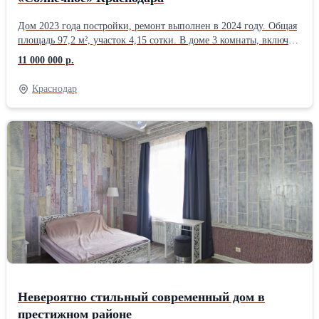
Дом 2023 года постройки, ремонт выполнен в 2024 году. Общая
площадь 97,2 м², участок 4,15 сотки. В доме 3 комнаты, включая
комнату на мансарде, санузел с ванной, кухня и просторная
11 000 000 р.
прихожая. Высота потолков 2,8 м. Дом полностью готов к
проживанию и не требует вложений. Остаются кухонный
Краснодар
гарнитур, бытовая техника, кондиционеры и часть мебели.
Качественное строительство: газобетон и кирпич с утеплением,
ленточный фундамент, утеплённая кровля, металлопластиковые
окна. Коммуникации: • электричество 15 кВт; • скважина 30 м; •
септик 8 м³; • бойлер 80 л; • оптоволоконный интернет; • газ
проходит по меже. Участок благоустроен: бетонный двор,
огород, сад, виноград, клубника и розы. Фасад 20 м, удобный
заезд. Отличное расположение с выездом на Ейское и
Ростовское шоссе. До детского сада 200 м, до школы 1 км. Тихий
зелёный район с хорошими соседями и чистым воздухом.
Невероятно стильный современный дом в
престижном районе