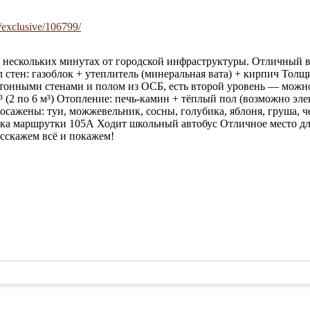
/exclusive/106799/
 нескольких минутах от городской инфраструктуры. Отличный в
л стен: газоблок + утеплитель (минеральная вата) + кирпич Тол
тонными стенами и полом из ОСБ, есть второй уровень — можно
2 по 6 м³) Отопление: печь-камин + тёплый пол (возможно элек
осажены: туи, можжевельник, сосны, голубика, яблоня, груша,
ка маршрутки 105А Ходит школьный автобус Отличное место дл
сскажем всё и покажем!