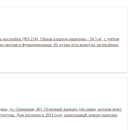
 постройки (ФЗ-214). Общая площадь квартиры - 34,5 м², с учётом
ртира светлая и функциональная. Из кухни есть выход на застеклённый
ого света. В комнате установлен кондиционер. Дополнительно имеется
ь небольшой косметический ремонт. Вся мебель и техника остаются
рный стол, два шкафа, мебель в санузле. Дом оборудован
ха, озеленение, хорошее освещение и благоустроенная территория.
тнес-клуб, парк, торговый центр, пункты выдачи маркетплейсов,
-кирпичный дом; • удобный 6 этаж; • большие окна и приятный вид;
 готовой инфраструктурой.
а, ул. Сиреневая, 46). Отличный вариант для семьи, которая хочет
труктуры. Дом построен в 2014 году, капитальный ремонт выполнен в
плексом, кровля утеплена минеральной ватой в три слоя. Фундамент
тами. Есть чердак для хранения. Планировка удобная и