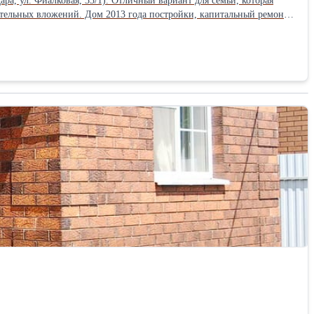
а, ул. Фиалковая, 33/1). Отличный вариант для семьи, которая
тельных вложений. Дом 2013 года постройки, капитальный ремонт
3 метра. Благодаря качественным материалам в доме тепло зимой и
ухня-гостиная 24 м² с выходом во двор и санузел с душевой; - на
ка: кухонный гарнитур, кондиционеры, кровати, шкафы и часть
 стальная входная дверь. Все коммуникации подключены:
р вымощен плиткой, установлен кирпичный забор и автоматические
 шаговой доступности магазины, остановки общественного
 побережья.