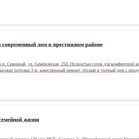
. Качественное строительство: газобетон и кирпич с утеплением, ленточ
о 15 кВт; • скважина 30 м; • септик 8 м³; • бойлер 80 л; • оптоволоконн
виноград, клубника и розы. Фасад 20 м, удобный заезд. Отличное распол
 зелёный район с хорошими соседями и чистым воздухом.
 современный дом в престижном районе
 п. Северный, ул. Семёновская, 250. Полностью готов для комфортной 
. Высокие потолки 3 м, качественный ремонт, тёплый и уютный дом с про
,6 м² • санузел в керамограните • вся мебель и техника остаются • спли
ление • собственная скважина 35 м • септик 15 м³ • электричество 15 кВт
ха • сад с розами Тихая тупиковая улица с асфальтом. Рядом магазины, р
 ТРЦ Красная Площадь несколько минут на машине. Отличный вариант дл
семейной жизни