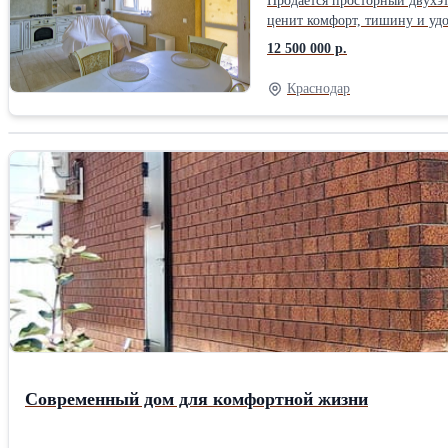
Продаётся просторный двухэт
ценит комфорт, тишину и уд
выполнен в 2018 году. Стены
12 500 000 р.
комфортно летом. Планировка
втором этаже - 3 изолирован
Краснодар
бытовой техники. Установлен
центральный газ, электричес
ворота. Есть парковочное ме
транспорта, детские и спорт
Современный дом для комфортной жизни