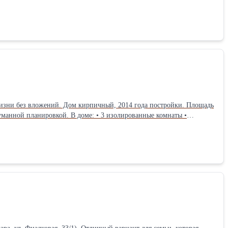
ный фундамент, утеплённая кровля, металлопластиковые окна.
ый интернет; • газ проходит по меже. Участок благоустроен:
ожение с выездом на Ейское и Ростовское шоссе. До детского сада
жизни без вложений. Дом кирпичный, 2014 года постройки. Площадь
думанной планировкой. В доме: • 3 изолированные комнаты •
т-системы, газ, оптоволоконный интернет, сигнализация
 Участок благоустроен: • двор в брусчатке • откатные ворота • два
ынок, аптеки, остановки, детские и спортивные площадки. Школа и
я семьи, которая ищет готовый дом в спокойном и развитом районе