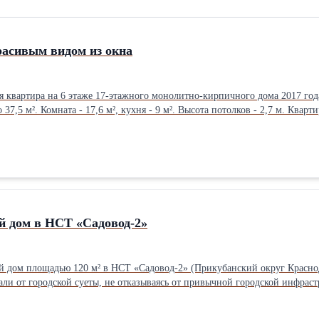
расивым видом из окна
я квартира на 6 этаже 17-этажного монолитно-кирпичного дома 2017 года
о 37,5 м². Комната - 17,6 м², кухня - 9 м². Высота потолков - 2,7 м. Ква
ад, благодаря чему во второй половине дня в квартире много естественн
ние квартиры позволяет сразу заехать и жить, при желании можно сделат
арнитур, холодильник, стол и стулья, диван, детская кровать, компьюте
тами. Во дворе современные детские и спортивные площадки, зоны отды
турой. В пешей доступности находятся детский сад, поликлиника №8, фи
венного транспорта. Преимущества квартиры: • современный монолитно
диционер и бойлер; • вся мебель и техника остаются; • развитый район с
й дом в НСТ «Садовод-2»
дом площадью 120 м² в НСТ «Садовод-2» (Прикубанский округ Краснодар
али от городской суеты, не отказываясь от привычной городской инфрас
- 3 метра. Стены толщиной 45 см выполнены из кирпича и утеплены пено
кирпичом, установлены металлопластиковые окна с двойными стеклопаке