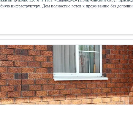
ажный дуплекс 120 м² в НСТ «Садовод-2» (Прикубанский округ Краснодар
обную инфраструктуру. Дом полностью готов к проживанию без дополни
 кирпичные с утеплением, крыша утеплена минватой, высота потолков — 
 удобная и функциональная: - на первом этаже расположены просторная к
ные спальни и второй санузел с ванной. В доме остаётся мебель и техни
ы натяжные потолки, металлопластиковые окна, качественная лестница и
тво 10 кВт, скважина 28 м, септик 8 м³, интернет. Участок 2 сотки, дво
сто, посажен виноград. Тихий и зелёный район с хорошими соседями. В
ивные площадки. Удобный выезд в сторону центра Краснодара и морского