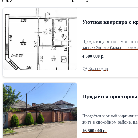
Уютная квартира с к
Продаётся уютная 1-комнатна
застеклённого балкона - окол
балкон. Окна выходят на зап
4 500 000 р.
бойлер на 80 литров. Состоя
новым владельцам: кухонный г
Краснодар
пассажирским и грузовым лиф
Район с развитой инфраструк
магазины и остановки общест
• застеклённый балкон; • кон
Продаётся просторны
Продаётся уютный кирпичный 
жить в спокойном районе, вд
2020 году. Высота потолков 
16 500 000 р.
ленточный, фасад облицован 