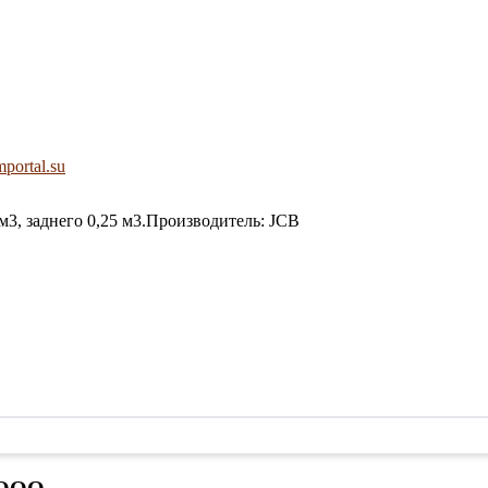
mportal.su
м3, заднего 0,25 м3.Производитель: JCB
 ООО