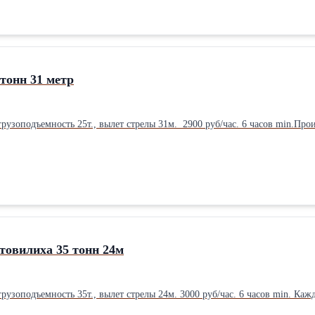
тонн 31 метр
Автокран на шасси КАМАЗ, грузоподъемность 25т., вылет стрелы 31м. 29
товилиха 35 тонн 24м
узоподъемность 35т., вылет стрелы 24м. 3000 руб/час. 6 часов min. Ка