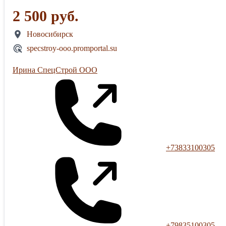
2 500 руб.
Новосибирск
specstroy-ooo.promportal.su
Ирина СпецСтрой ООО
+73833100305
+79835100305