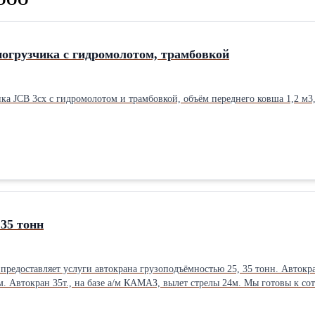
погрузчика с гидромолотом, трамбовкой
ка JCB 3cx с гидромолотом и трамбовкой, объём переднего ковша 1,2 м3,
 35 тонн
крана грузоподъёмностью 25, 35 тонн. Автокран 25т., на базе а/м КАМАЗ, вылет стрелы 21м. Автокран 25т., на базе
аждый заказ