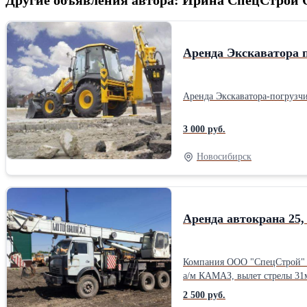
Аренда Экскаватора 
Аренда Экскаватора-погрузчи
3 000 руб.
Новосибирск
Аренда автокрана 25,
Компания ООО "СпецСтрой" предоставляет услуги авто
а/м КАМАЗ, вылет стрелы 31м. Автокран 35т., на базе а/м КАМАЗ, вылет стрелы 24м. Мы готовы к сотрудничеству на выгодных условиях для заказчика! К
обсуждается индивидуально
2 500 руб.