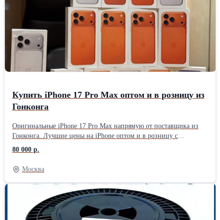
Купить iPhone 17 Pro Max оптом и в розницу из
Гонконга
Оригинальные iPhone 17 Pro Max напрямую от поставщика из
Гонконга. Лучшие цены на iPhone оптом и в розницу с
доставкой по Казахстану. 📦 Только новые, оригинальные,
80 000 р.
запечатанные устройства 📄 Официальная гарантия
производителя 🚚 Быстрая адресная доставка под ключ ✔️
Москва
Таможенная очистка уже включена в стоимость - никаких
скрытых платежей ✔️ Документы для верификации устройства и
постановки на учет