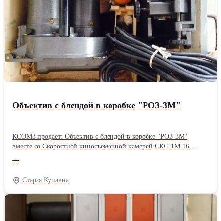
Объектив с блендой в коробке "РОЗ-3М"
КОЭМЗ продает: Объектив с блендой в коробке "РОЗ-3М"
вместе со Скоростной киносъемочной камерой СКС-1М-16.
Опись вложений СКС-1М: Скоростная киносъемочная камера с
—
крышкой. Объектив с блендой в коробке "РОЗ-3М".
Приспособление для наводки. Электрошнур. Коробка с бобиной.
Старая Купавна
ЗИП. Подробности по телефону или на сайте: