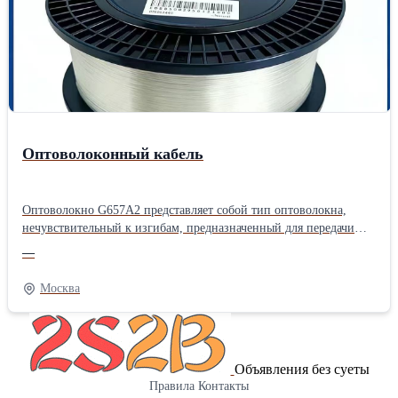
Оптоволоконный кабель
Оптоволокно G657A2 представляет собой тип оптоволокна,
нечувствительный к изгибам, предназначенный для передачи
данных с высокой производительностью в сложных условиях.
—
Он обеспечивает минимальные потери сигнала даже при
изгибах, что делает его идеальным для использования в плотных
Москва
и ограниченных установках. Широко используется в
телекоммуникациях и сетевых технологиях, это волокно
отличается отличной долговечностью и гибкостью, обеспечивая
надежное соединение на больших расстояниях. Улучшенная
Объявления без суеты
производительность особенно полезна для современных
Правила
Контакты
высокоскоростных сетей. ---------- The G657A2 optical fiber is a