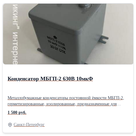
Конденсатор МБГП-2 630В 10мкФ
Металлобумажные конденсаторы постоянной ѐмкости МБГП-2,
герметизированные, изолированные, предназначенные для
работы в цепях постоянного и пульсирующего
1 500 руб.
токов. Конструктивно конденсаторы представляют собой
стальной прямоугольный корпус, герметизированный пайкой, с
Санкт-Петербург
лепестковыми выводами. Существует три варианта исполнения
по способу крепления конденсаторов: * МБГП-1 – крепление за