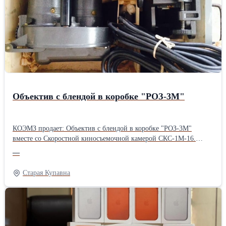
Объектив с блендой в коробке "РОЗ-3М"
КОЭМЗ продает: Объектив с блендой в коробке "РОЗ-3М"
вместе со Скоростной киносъемочной камерой СКС-1М-16.
Опись вложений СКС-1М: Скоростная киносъемочная камера с
—
крышкой. Объектив с блендой в коробке "РОЗ-3М".
Приспособление для наводки. Электрошнур. Коробка с бобиной.
Старая Купавна
ЗИП. Подробности по телефону или на сайте: