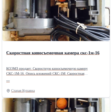
аналитики Создаем удобные и убедительные посадочные
страницы с ориентацией на обращения потенциальных
клиентов.
Скоростная киносъемочная камера скс-1м-16
КОЭМЗ продает: Скоростную киносъемочную камеру
СКС-1М-16. Опись вложений СКС-1М: Скоростная
киносъемочная камера с крышкой. Объектив с блендой в коробке
—
"РОЗ-3М". Приспособление для наводки. Электрошнур. Коробка
с бобиной. ЗИП. Подробности по телефону или на сайте:
Старая Купавна