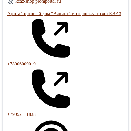
keaz-shop.promportal.su
Артем Торговый дом "Викинг" интернет-магазин КЭАЗ
+78006009019
+79052111838