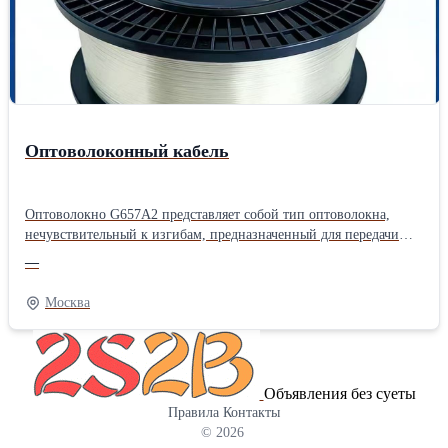
Оптоволоконный кабель
Оптоволокно G657A2 представляет собой тип оптоволокна,
нечувствительный к изгибам, предназначенный для передачи
данных с высокой производительностью в сложных условиях.
—
Он обеспечивает минимальные потери сигнала даже при
изгибах, что делает его идеальным для использования в плотных
Москва
и ограниченных установках. Широко используется в
телекоммуникациях и сетевых технологиях, это волокно
отличается отличной долговечностью и гибкостью, обеспечивая
надежное соединение на больших расстояниях. Улучшенная
Объявления без суеты
производительность особенно полезна для современных
Правила
Контакты
высокоскоростных сетей. ---------- The G657A2 optical fiber is a
© 2026
type of bend-insensitive fiber designed for high-performance data