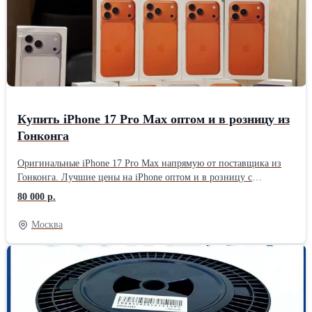
Купить iPhone 17 Pro Max оптом и в розницу из
Гонконга
Оригинальные iPhone 17 Pro Max напрямую от поставщика из
Гонконга. Лучшие цены на iPhone оптом и в розницу с
доставкой по Казахстану. 📦 Только новые, оригинальные,
80 000 р.
запечатанные устройства 📄 Официальная гарантия
производителя 🚚 Быстрая адресная доставка под ключ ✔️
Москва
Таможенная очистка уже включена в стоимость - никаких
скрытых платежей ✔️ Документы для верификации устройства и
постановки на учет