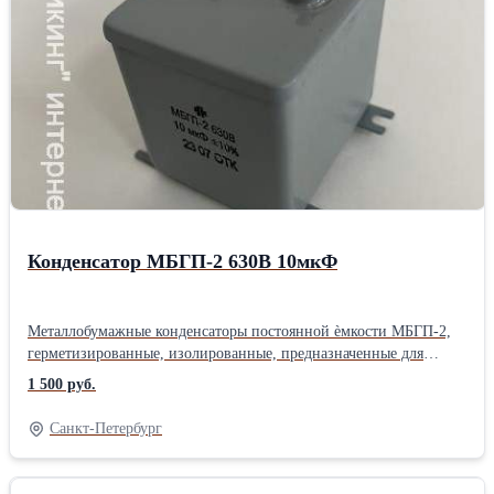
Конденсатор МБГП-2 630В 10мкФ
Металлобумажные конденсаторы постоянной ѐмкости МБГП-2,
герметизированные, изолированные, предназначенные для
работы в цепях постоянного и пульсирующего
1 500 руб.
токов. Конструктивно конденсаторы представляют собой
стальной прямоугольный корпус, герметизированный пайкой, с
Санкт-Петербург
лепестковыми выводами. Существует три варианта исполнения
по способу крепления конденсаторов: * МБГП-1 – крепление за
корпус (в наличии на складе), * МБГП-2 – крепление за планки