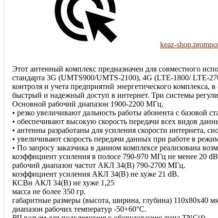
keaz-shop.prompor
Этот антенный комплекс предназначен для совместного испо
стандарта 3G (UMTS900/UMTS-2100), 4G (LTE-1800/ LTE-270
контроля и учета предприятий энергетического комплекса, 
быстрый и надежный доступ в интернет. Три системы регули
Основной рабочий диапазон 1900-2200 МГц.
• резко увеличивают дальность работы абонента с базовой ст
• обеспечивают высокую скорость передачи всех видов данн
• антенны разработаны для усиления скорости интернета, си
• увеличивают скорость передачи данных при работе в ре
• По запросу заказчика в данном комплексе реализована воз
коэффициент усиления в полосе 790-970 МГц не менее 20 dB
рабочий диапазон частот АКЛ 34(В) 790-2700 МГц.
коэффициент усиления АКЛ 34(В) не хуже 21 dB.
КСВн АКЛ 34(В) не хуже 1,25
масса не более 350 гр.
габаритные размеры (высота, ширина, глубина) 110х80х40 м
диапазон рабочих температур -50+60°С.
ВЧ разъем для подключения к оборудованию типа TNC(f).