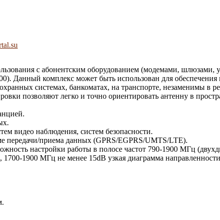
tal.su
льзования с абонентским оборудованием (модемами, шлюзами, ус
0). Данный комплекс может быть использован для обеспечения 
в охранных системах, банкоматах, на транспорте, незаменимы в
ровки позволяют легко и точно ориентировать антенну в простр
анцией.
ых.
стем видео наблюдения, систем безопасности.
жиме передачи/приема данных (GPRS/EGPRS/UMTS/LTE).
можность настройки работы в полосе частот 790-1900 МГц (двухд
, 1700-1900 МГц не менее 15dB узкая диаграмма направленности
м.