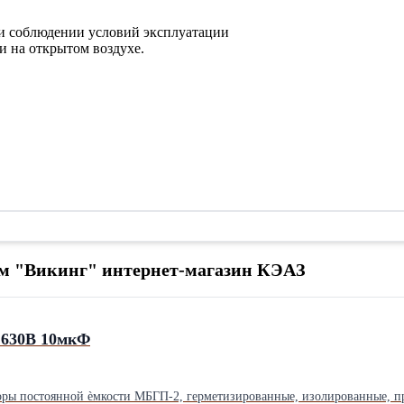
ри соблюдении условий эксплуатации
и на открытом воздухе.
ом "Викинг" интернет-магазин КЭАЗ
 630В 10мкФ
ры постоянной ѐмкости МБГП-2, герметизированные, изолированные, пр