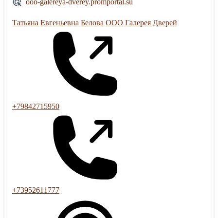
ooo-galereya-dverey.promportal.su
Татьяна Евгеньевна Белова ООО Галерея Дверей
+79842715950
+73952611777