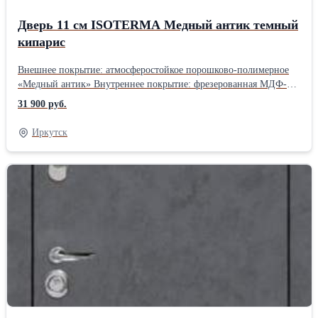
Дверь 11 см ISOTERMA Медный антик темный
кипарис
Внешнее покрытие: атмосферостойкое порошково-полимерное
«Медный антик» Внутреннее покрытие: фрезерованная МДФ-
панель 10 мм Толщина дверного полотна: 110 мм Глубина
31 900 руб.
дверного короба: 141 мм Терморазрыв 24 мм: двухкамерный
спейсер из ПВХ Наполнитель: PIR-плита Уплотнитель: 3
Иркутск
контура вставного уплотнителя из вспененной резины Ручка:
раздельная, цвет - хром Петли: 3 шт., наружные, открывание
180° Основной замок: сувальдный KALE, IV (наивысший) класс
взломостойкости, дополнительная защита от высверливания: две
пластины из высоколегированной стали с обеих сторон замка;
диаметр ригелей:16 мм Дополнительный замок: сувальдный
KALE, IV (наивысший) класс взломостойкости, дополнительная
защита от высверливания: две пластины из высоколегированной
стали с обеих сторон замка; диаметр ригелей: 16 мм Накладки:
овальные с защитой от сквозняков Независимая ночная
задвижка: Да Регулировка прижима притвора: на основном
замке металлический эксцентрик для защелки, пластиковый -
для ригеля замка Противосъём: штыри, 3 шт. Размеры: 860х2050