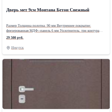
Дверь мет 9см Монтана Бетон Снежный
Размер Толщина полотна: 90 мм Внутреннее покрытие:
фрезерованная МДФ--панель 6 мм Уплотнитель: три контура
уплотнения Покрытие: гладкая МДФ- панель 12 мм Наполнение:
29 500 руб.
пенополистирол 2 петли, открывание 180Производитель:
Феррони Месторасположение: Входные Общее предназначение:
Иркутск
Теплозвукоизоляционные Способ открывания: Распашные Тип
открывания двери: Механический Материал: Металл Заполнение
дверного полотна: Глухие Ширина двери: 960860 мм Высота
двери: 2050 мм Толщина двери: 90 мм Толщина металла: 1. 5 мм
Уплотнение: 3 контура уплотнения