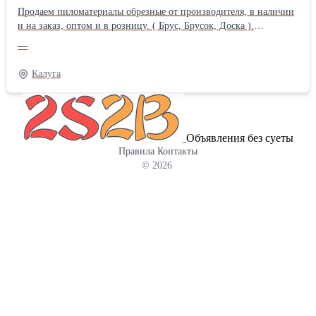
стоимость можно узнать по телефону или в магазине на
Продаем пиломатериалы обрезные от производителя, в наличии
Складской, 6. Как к нам проехать - в любой поисковик -
и на заказ, оптом и в розницу. ( Брус, Брусок, Доска ).
Тепличный центр Абакан.
Реализуется и 2 сорт (25х100, 25х150х6000) Находимся г.Калуга,
—
ул.Зерновая,10а., въезд на промбазу. тел. 8-977-495-34-54-
Павел; 8-910-608-06-58 - Дмитрий
Калуга
Объявления без суеты
Правила
Контакты
© 2026