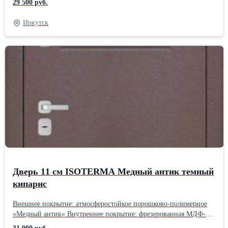
29 500 руб.
пенополистирол 2 петли, открывание 180Производитель:
Феррони Месторасположение: Входные Общее предназначение:
Иркутск
Теплозвукоизоляционные Способ открывания: Распашные Тип
открывания двери: Механический Материал: Металл Заполнение
дверного полотна: Глухие Ширина двери: 960860 мм Высота
двери: 2050 мм Толщина двери: 90 мм Толщина металла: 1. 5 мм
Уплотнение: 3 контура уплотнения
Дверь 11 см ISOTERMA Медный антик темный
кипарис
Внешнее покрытие: атмосферостойкое порошково-полимерное
«Медный антик» Внутреннее покрытие: фрезерованная МДФ-
панель 10 мм Толщина дверного полотна: 110 мм Глубина