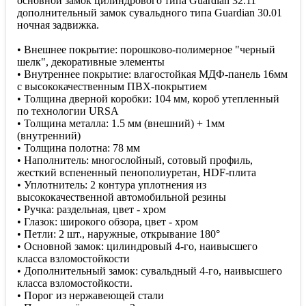
основной замок цилиндрового типа Guardian 32.11
дополнительный замок сувальдного типа Guardian 30.01
ночная задвижка.
• Внешнее покрытие: порошково-полимерное "черный
шелк", декоративные элементы
• Внутреннее покрытие: влагостойкая МДФ-панель 16мм
с высококачественным ПВХ-покрытием
• Толщина дверной коробки: 104 мм, короб утепленный
по технологии URSA
• Толщина металла: 1.5 мм (внешний) + 1мм
(внутренний)
• Толщина полотна: 78 мм
• Наполнитель: многослойный, сотовый профиль,
жесткий вспененный пенополиуретан, HDF-плита
• Уплотнитель: 2 контура уплотнения из
высококачественной автомобильной резины
• Ручка: раздельная, цвет - хром
• Глазок: широкого обзора, цвет - хром
• Петли: 2 шт., наружные, открывание 180°
• Основной замок: цилиндровый 4-го, наивысшего
класса взломостойкости
• Дополнительный замок: сувальдный 4-го, наивысшего
класса взломостойкости.
• Порог из нержавеющей стали