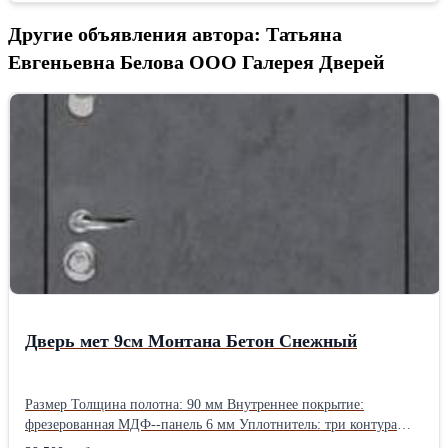
Другие объявления автора: Татьяна
Евгеньевна Белова ООО Галерея Дверей
Дверь мет 9см Монтана Бетон Снежный
Размер Толщина полотна: 90 мм Внутреннее покрытие:
фрезерованная МДФ--панель 6 мм Уплотнитель: три контура
уплотнения Покрытие: гладкая МДФ- панель 12 мм Наполнение: