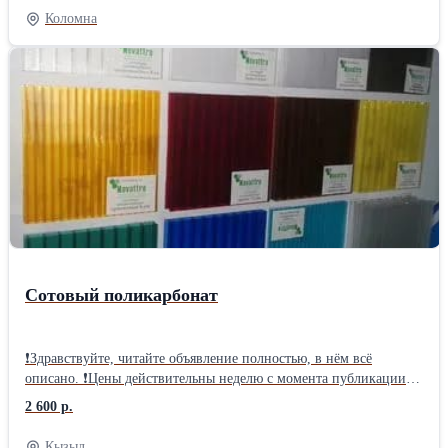
Коломна
Сотовый поликарбонат
❗Здравствуйте, читайте объявление полностью, в нём всё
описано. ❗Цены действительны неделю с момента публикации от
04.08.2026г, далее актуальную стоимость Вы можете узнать по
2 600 р.
телефону или у нас в магазине. ❗Смотрите все объявления
продавца "Авито" выбирайте понравившиеся Вам товары,
Кызыл