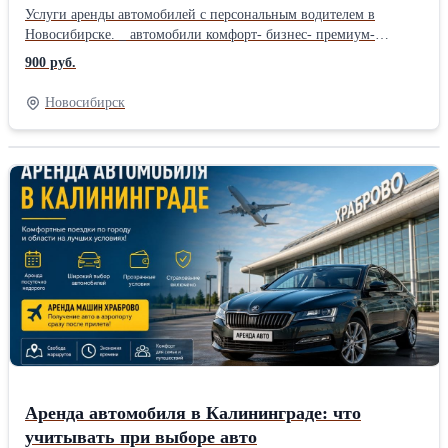
Услуги аренды автомобилей с персональным водителем в
Новосибирске. _ автомобили комфорт- бизнес- премиум-
классов _ -> современные автомобили от официальных дилеров
900 руб.
-> строгий контроль технического состояния и обслуживания
авто -> безупречный внешний вид и блестящая чистота в салоне
Новосибирск
Добро пожаловать в новое путешествие с «ROLLEN»!
Аренда автомобиля в Калининграде: что
учитывать при выборе авто