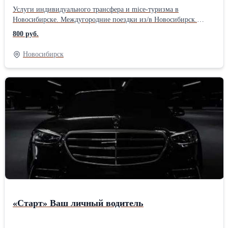
Услуги индивидуального трансфера и mice-туризма в
Новосибирске. Междугородние поездки из/в Новосибирск.
Встречи в аэропорту/вокзал. Возможна аренда микроавтобуса! _
800 руб.
автомобили комфорт- бизнес- премиум- классов _ ->
современные автомобили от официальных дилеров -> строгий
Новосибирск
контроль технического состояния и обслуживания авто ->
безупречный внешний вид и блестящая чистота в салоне Добро
пожаловать в новое путешествие с «ROLLEN»!
«Старт» Ваш личный водитель