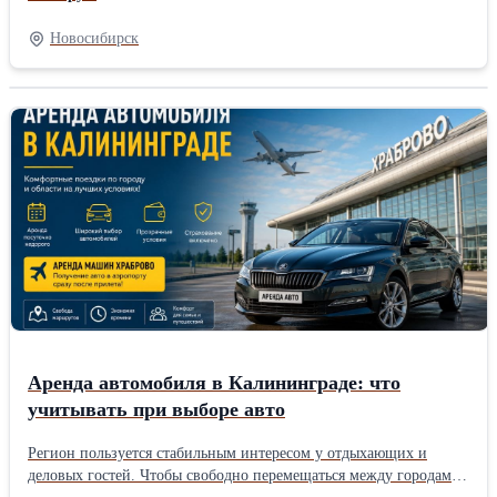
современные автомобили от официальных дилеров -> строгий
контроль технического состояния и обслуживания авто ->
Новосибирск
безупречный внешний вид и блестящая чистота в салоне Добро
пожаловать в новое путешествие с «ROLLEN»!
Аренда автомобиля в Калининграде: что
учитывать при выборе авто
Регион пользуется стабильным интересом у отдыхающих и
деловых гостей. Чтобы свободно перемещаться между городами