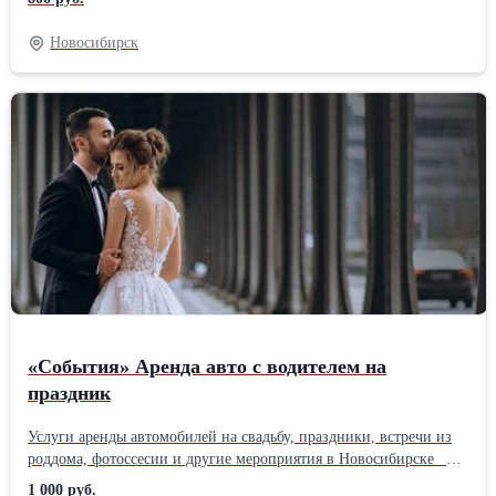
автомобили комфорт- бизнес- премиум- классов _ ->
современные автомобили от официальных дилеров -> строгий
Новосибирск
контроль технического состояния и обслуживания авто ->
безупречный внешний вид и блестящая чистота в салоне Добро
пожаловать в новое путешествие с «ROLLEN»!
«События» Аренда авто с водителем на
праздник
Услуги аренды автомобилей на свадьбу, праздники, встречи из
роддома, фотоссесии и другие мероприятия в Новосибирске _
автомобили комфорт- бизнес- премиум- классов _ ->
1 000 руб.