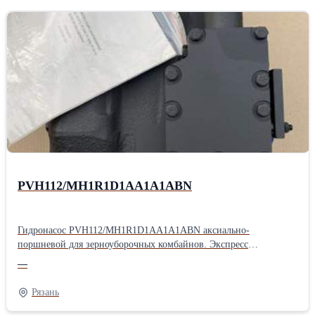
PVH112/MH1R1D1AA1A1ABN
Гидронасос PVH112/MH1R1D1AA1A1ABN аксиально-
поршневой для зерноуборочных комбайнов. Экспресс
поставка PVH112/MH1R1D1AA1A1ABN для КФХ - 24/7.
—
Характеристики: Вращение - правое; Количество шлицев вала -
23 шт. Болт крепления РВД - M12. Сервоуправление -
Рязань
механическое. Гидронасос PVH112/MH1R1D1AA1A1ABN
предназначен для работы в составе гидравлической трансмиссии