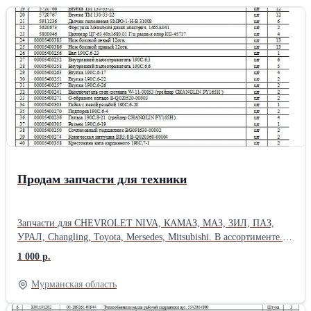
ГСТ-112 на масле МГЕ–46В ТУ 38.001347-83 с гидронасосами
или тандем насосами PVH112 (ТН-112-2) аксиально-поршневого
типа. Прокачка гидросистемы производится нагнетателем через
дренажную полость нижней точки гидромотора на технике.
Гидромоторы в наличии. Экспресс поставка гидромоторов MFH-
112 для зерноуборочных и кормоуборочных комбайнов -
Полесье, Дон-1500Б, Вектор и другой спецтехники -
24/7.MFH112: MFH-112 Длина: 22 см Ширина: 22 см Высота: 45
см Вес: 47 кг Способ упаковки: Паллетный борт.
Продам запчасти для техники
Запчасти для CHEVROLET NIVA, КАМАЗ, МАЗ, ЗИЛ, ПАЗ,
УРАЛ, Changling, Toyota, Mersedes, Mitsubishi. В ассортименте.
Цена договорная. Дополнительная информация по запросу
1 000 р.
Мурманская область