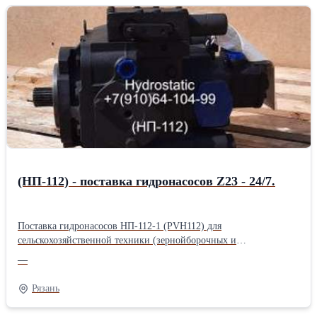
насосами PVH112 с шестеренными - GP2.5K20R,
GP2.5K25/2K10L, GP2.5K25/1K3.2L а также другими. Основной
гидронасос (23 шлица) соединяется переходной муфтой. В
состав ГСТ Полесье входит гидромотор MFH112 реверсный, с
наличием клапанной коробки. Основной гидромотор имеет 23
шлица. Соединяется переходной муфтой. Крепление шланг РВД
- М12. Рабочий объем гидронасоса и гидромотора ГСТ Полесье -
112 см3. Максимальное давление дренажа - 0,25 МПа Агрегаты в
наличии. Экспресс поставка ГСТ Полесье для
сельскохозяйственной техники фермерских хозяйств - 24/7.ГСТ
Полесье: (ГСТ-112) Длина: 60 см Ширина: 35 см Высота: 65 см
Вес: 145 кг Способ упаковки: Паллетный борт.
(НП-112) - поставка гидронасосов Z23 - 24/7.
Поставка гидронасосов НП-112-1 (PVH112) для
сельскохозяйственной техники (зернойборочных и
кормоуборочных комбайнов, Дорожной техники (катков,
—
мульчеров), а так же автобетоносмесителей с бочкой большого
объема. НП-112-1 (PVH 112/MH1 R1D1A A1A1 ABN) - правое
Рязань
вращение, 23 шлица. НП-112-1 (PVH 112/MH1 L1D1A A1A1
ABN) - левое вращение, 23 шлица. Гидронасосы НП-112