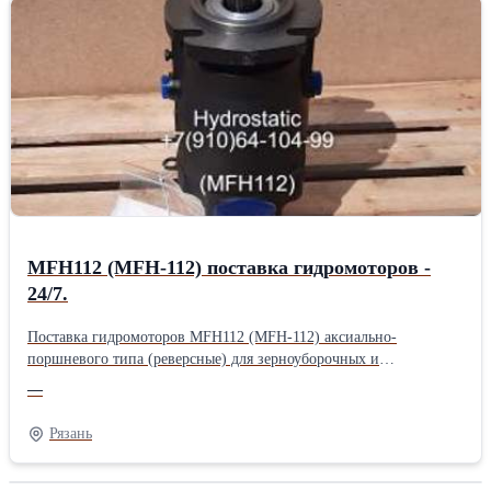
Количество шлицев гидромотора: 23 шт. Гидромоторы MFH
112/1D11 A1C42N предназначенны для работы в системе ГСТ-112
в замкнутом контуре с насосами и тандем
насосами PVH112 (ТН-112-2). Агрегаты реверсные с креплением
шланг РВД под болт полуфланцев гидромотора M12. Агрегаты в
наличии. Экспресс поставка гидромоторов MFH 112/1D11
A1C42N для эффективной уборки урожая и заготовки кормов
КФХ - 24/7.MFH 112/1D11 A1C42N: (MFH112) Длина: 22 см
Ширина: 22 см Высота: 45 см Вес: 47 кг Способ упаковки:
Паллетный борт.
MFH112 (MFH-112) поставка гидромоторов -
24/7.
Поставка гидромоторов MFH112 (MFH-112) аксиально-
поршневого типа (реверсные) для зерноуборочных и
кормоуборочных комбайнов и другой спецтехники.
—
Гидромоторы реверсные с наличием клапанной коробки.
Маркировка гидромоторов - MFH 112/1D11 A1C42N
Рязань
(MP112.2/D2B42 У1) Серия - H Количество шлицев гидромотора
- 23 шт. Вес - 47 кг. Крепление РВД гидромотора под болт - M12.
Гидромоторы MFH-112 (МП-112) работают в закрытом контуре