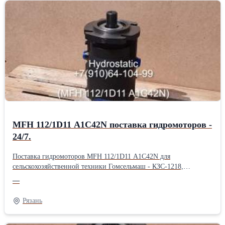
гидростатической трансмиссии комбайна. Гидросистема работает
на масле МГЕ–46В ТУ 38.001347-83 в закрытом контуре в паре с
тандем насосами ТН-112-2 - PVH112 (GP2.5K25L/10N и
GP2.5K25/1K3.2L) а так же другими гидронасосами. Агрегаты в
наличии. Экспресс поставка MFH 112/1D11 A1C35N для
сельскохозяйственной техники КФХ - 24/7.MFH 112/1D11
A1C35N: (MFH112) Длина: 22 см Ширина: 22 см Высота: 45 см
Вес: 47 кг Способ упаковки: Паллетный борт.
MFH 112/1D11 A1C42N поставка гидромоторов -
24/7.
Поставка гидромоторов MFH 112/1D11 A1C42N для
сельскохозяйственной техники Гомсельмаш - КЗС-1218,
КЗС-10К, КЗС-812, КСК-600, КВК-800, а так же зерноуборочных
—
комбайнов Ростсельмаш - Дон-1500Б и Вектор-410 и другой
спецтехники. Маркировка: MFH 112/1D11 A1C42N Старая
Рязань
маркировка: MP112.2/D2B42 У1 Серия: H Масло: МГЕ–46В ТУ
38.001347-83 или масло марки «А» ТУ 38.1011282-89.