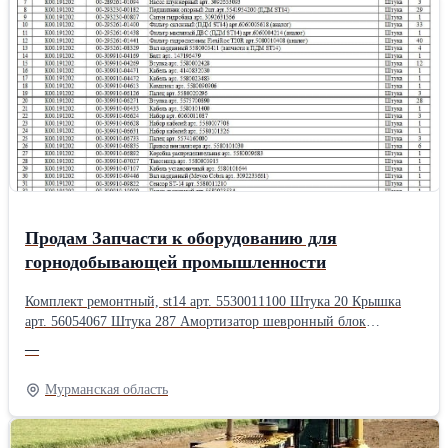
Продам Запчасти к оборудованию для
горнодобывающей промышленности
Комплект ремонтный, st14 арт. 5530011100 Штука 20 Крышка
арт. 56054067 Штука 287 Амортизатор шевронный блок
ХП-2019.056 (ВДР-5,3) Штука 280 Вентилятор арт. 5574800600
—
Штука 3 Теплообменник масла рабочей гидравлики арт.
5542064800 Штука 3 Насос плунжерный арт. 3092653093 Штука
Мурманская область
3 Подшипник опорный 2шт.арт.5541954200 (ПДМ ST14) Штука
29 Сапун гидробака арт. 3092631366 Штука 1 Фильтр салонный
(ПДМ ST14) арт.6060005618 (аналог) Штука 33 Фильтр