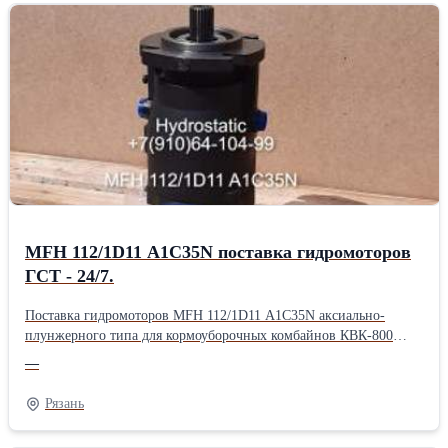
аксиально поршневого типа предназначены для работы в
закрытой системе ГСТ-112 работающие на масле МГЕ–46В ТУ
38.001347-83. Работают в паре с реверсными аксиально-
поршневыми гидромоторами МП-112. Гидронасос именеет
подключение шланг РВД под болт М12. Агрегаты в наличии.
Экспресс поставка насосов НП-112 для сельскохозяйственной
техники (КФХ) и дорожно-строительной (ДРСУ), а так же ЖБИ
предприятиям - 24/7.НП-112: (PVH112) Длина: 30 см Ширина:
30 см Высота: 45 см Вес: 75 кг Способ упаковки: Паллетный
борт.
MFH 112/1D11 A1C35N поставка гидромоторов
ГСТ - 24/7.
Поставка гидромоторов MFH 112/1D11 A1C35N аксиально-
плунжерного типа для кормоуборочных комбайнов КВК-800
(FS80), КСК-600 (FS60) и другую технику производства
—
Гомсельмаш. Агрегат реверсный с количеством шлицев - Z23.
Маркировка - MFH 112/1D11 A1C35N Старая аббревиатура
Рязань
гидромотора: MP112.2/D2B35 У1 Болт крепления РВД - М12.
Гидромоторы MFH 112/1D11 A1C35N работают в системе