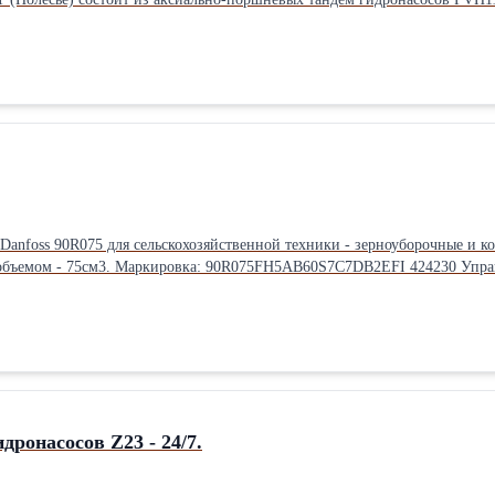
12 с шестеренными - GP2.5K20R, GP2.5K25/2K10L, GP2.5K25/1K3.2L
яется переходной муфтой. В состав ГСТ Полесье входит гидромотор MFH112 реверсный, с наличием клапанной
я переходной муфтой. Крепление шланг РВД - М12. Рабочий объем гидронасоса и гидромотора ГСТ Полесье -
 Длина: 60 см Ширина: 35 см Высота: 65 см Вес: 145 кг Способ упаковки:
 Danfoss 90R075 для сельскохозяйственной техники - зерноуборочные и к
 механическое. Работает в паре с гидромотором аксиально-
ss 90M075. Гидронасос и гидромотор имеет исполнение 21/23 шлица. В 
Паллетный борт.
идронасосов Z23 - 24/7.