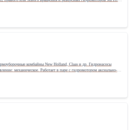
 Паллетный борт.
ормоуборочные комбайны New Holland, Claas и др. Гидронасосы
паре образуют замкнутую систему гидростатической трансмиссии