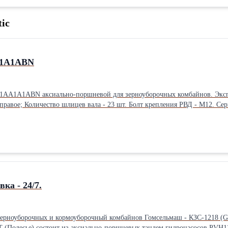
ic
1A1ABN
о-поршневой для зерноуборочных комбайнов. Экспресс поставка PVH112/MH1R1D1AA1A1ABN для КФХ - 24/7.
A1A1ABN предназначен для работы в составе гидравлической трансмисс
рами MFH112. PVH112/MH1R1D1AA1A1ABN необходим для движения зерноуборочного комбайна вперед и
осту на ведущие колеса за счет работы гидронасоса и гидромотора. Применение: ✔️ Палессе КЗС-1218 (GS12); 
H112, уплотнительные кольца шлангов РВД, мановакуумметры МВ-1/4, фильтра и др
те PVH112/MH1R1D1AA1A1ABN для отгрузки.Длина: 30 см Ширина: 30 см В
ка - 24/7.
 зерноуборочных и кормоуборочный комбайнов Гомсельмаш - КЗС-1218 (G