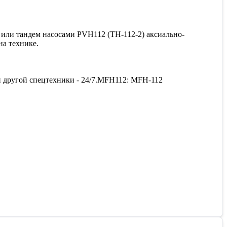
или тандем насосами PVH112 (ТН-112-2) аксиально-
на технике.
и другой спецтехники - 24/7.MFH112: MFH-112