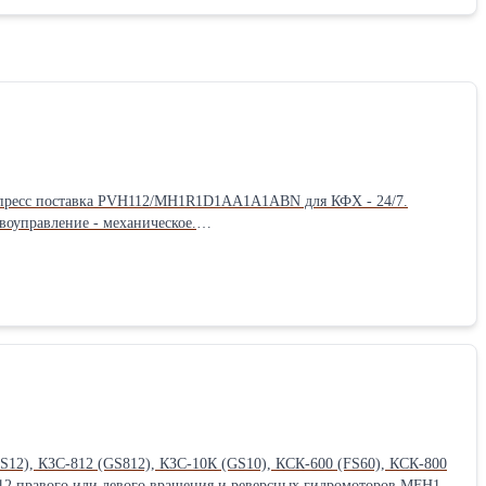
ии комбайнов Акрос и Палессе, в закрытой системе на
✔️ Палессе
угие запчасти и расходники. ☎️ Узнайте стоимость
ысота: 45 см Вес: 75 кг Способ упаковки: Паллетный борт.
S12), КЗС-812 (GS812), КЗС-10К (GS10), КСК-600 (FS60), КСК-800