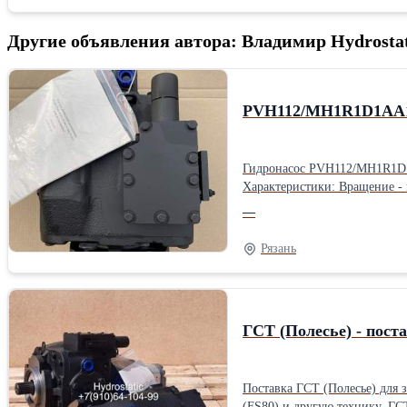
Другие объявления автора: Владимир Hydrostat
PVH112/MH1R1D1AA
Гидронасос PVH112/MH1R1D1AA1A1ABN аксиальн
Характеристики: Вращение - правое; Количество шлицев вала - 23 шт. Болт крепления РВД - M12. Сервоуправление - механическое.
Гидронасос PVH112/MH1R1D1A
—
гидравлическом масле HLP-46 (МГЕ-46В) в паре с гидромото
назад, которое передается от двигателя к м
Рязань
КЗС-10К (GS10); ✔️ Акрос 530 (РСМ142); ✔️ Дон-1500Б с 2002 года (РСМ-10Б) Дополнительно с гидронасосом PVH112/MH1R1D1AA1A1ABN Вы можете приобрести в
нашей компании - гидромотор MF
гидронасоса и зарезервируа
ГСТ (Полесье) - постав
Поставка ГСТ (Полесье) для
(FS80) и другую технику. ГСТ (Полесье) состоит из аксиально-поршневых тандем гидронасосов PVH112 правого или левого вращения и реверсных гидромоторов MFH112