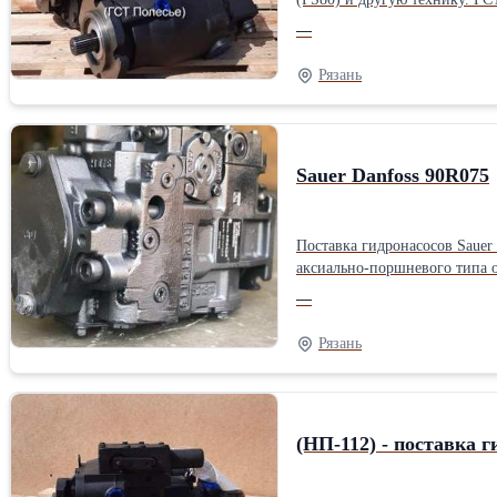
работающих в замкнутом контуре гидропривода. ГСТ Полесье комплектуется тандем насосами PVH1
—
а также другими. Основной гидронасос (23 шлица) соедин
коробки. Основной гидромотор имеет 23 шлица. Соединяетс
Рязань
112 см3. Максимальное давление дренажа - 0,25 МПа Агрегаты в наличии. Экспресс поставка ГСТ Полесье для сельскохозяйственной техники фермерских хозяйств -
24/7.ГСТ Полесье: (ГСТ-112)
Sauer Danfoss 90R075
Поставка гидронасосов Sauer
аксиально-поршневого типа объемом - 75см3. Маркировка: 90R075FH5AB60S7C7DB2EFI 424230 Управление:
поршневого типа Sauer Danfo
—
ГСТ Sauer Danfoss комбайна. Агрегаты в наличии. Экспресс поставка гидронасосов Sauer Danfoss 90R075.Sauer Danfoss: 90R075 Длина: 30 см Ширина: 30 см Высота: 45 см
Вес: 70 кг Способ упаковки: 
Рязань
(НП-112) - поставка г