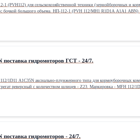
2-1 (PVH112) для сельскохозяйственной техники (зернойборочных и кор
1A A1A1 ABN) - правое вращение, 23 шлица. НП-112-1 (PVH 112/MH1 L1D1A A1A1
2 работающие на масле МГЕ–
ерсными аксиально-поршневыми гидромоторами МП-112. Гидронасос именеет подключение шланг РВД под болт М12.
: 30 см Ширина: 30 см Высота: 45 см Вес: 75 кг Способ упаковки: Палле
 поставка гидромоторов ГСТ - 24/7.
112/1D11 A1C35N аксиально-плунжерного типа для кормоуборочных комб
ный с количеством шлицев - Z23. Маркировка - MFH 112/1D11 A1C35N Старая аббревиатура гидромотора: 
нтуре в паре с тандем насосами ТН-112-2 - PVH112 (GP2.5K25L/10N и GP2.5K
овки: Паллетный борт.
поставка гидромоторов - 24/7.