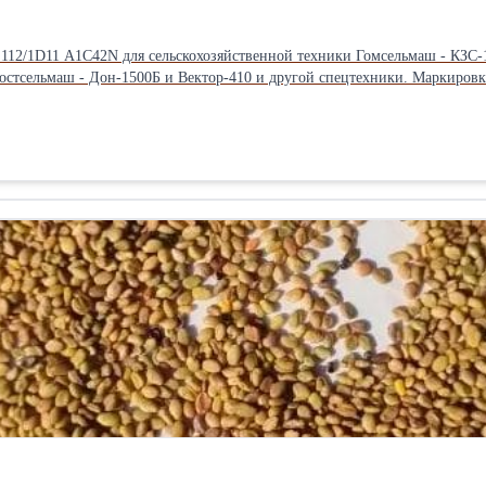
112/1D11 A1C42N для сельскохозяйственной техники Гомсельмаш - КЗС-1
 и Вектор-410 и другой спецтехники. Маркировка: MFH 112/1D11 A1C42N Старая маркировка: MP112.2/D2B42 У1
 системе ГСТ-112 в замкнутом контуре с насосами и тандем насосами P
 уборки урожая и заготовки кормов
42N: (MFH112) Длина: 22 см Ширина: 22 см Высота: 45 см Вес: 47 кг С