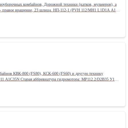
моуборочных комбайнов, Дорожной техники (катков, мульчеров), а
тный борт.
айнов КВК-800 (FS80), КСК-600 (FS60) и другую технику
MP112.2/D2B35 У1
25/1K3.2L) а так же другими гидронасосами. Агрегаты в