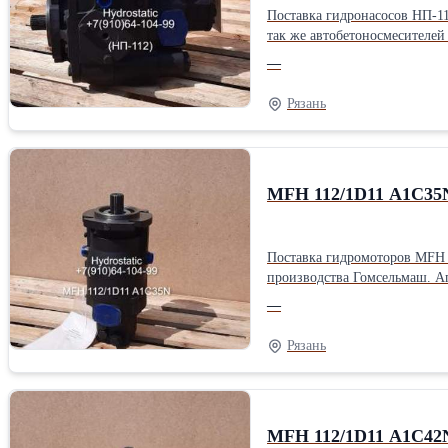
Поставка гидронасосов НП-11
так же автобетоносмесителей с бочкой большого объема. НП-112-1 (PVH 112/MH1 R1D
ABN) - левое вращение, 23 шлица. Гидронасосы НП-112 аксиально поршневого типа предназначены для работы в закрытой системе ГСТ-11
—
46В ТУ 38.001347-83. Работают в паре с рев
Агрегаты в наличии. Экспресс поставка насосов НП-112 для сельскохозяйственной техники (КФХ) и дорожно-строительной (ДРСУ), а так же ЖБИ предприятиям -
Рязань
24/7.НП-112: (PVH112) Длина
MFH 112/1D11 A1C35N
Поставка гидромоторов MFH 
производства Гомсельмаш. Агрегат реверс
Болт крепления РВД - М12. Гидромоторы MFH 112/1D11 A1C35N работают в системе гидростатической трансмиссии комбайна. Гидросистема работает на масле МГЕ–46В
—
ТУ 38.001347-83 в закрытом ко
наличии. Экспресс поставка MFH 112/1D11 A1C35N для сельскохозяйственной техники КФХ - 24/7.MFH 112/1D11 A1C35N: (MFH112) Длина: 22 см Ширина: 22 см Высота:
Рязань
45 см Вес: 47 кг Способ упак
MFH 112/1D11 A1C42N 