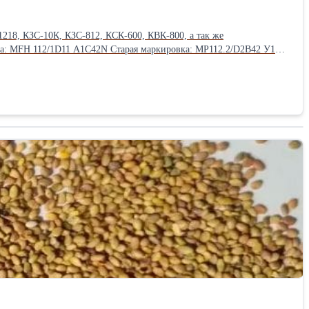
218, КЗС-10К, КЗС-812, КСК-600, КВК-800, а так же
VH112 (ТН-112-2). Агрегаты реверсные с креплением шланг РВД под
пособ упаковки: Паллетный борт.