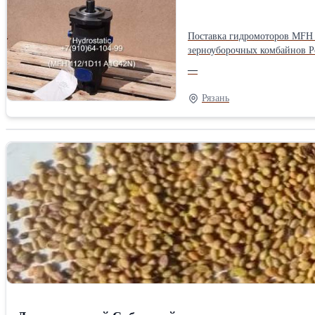
Поставка гидромоторов MFH 
зерноуборочных комбайнов Ростсельмаш - Дон-1500Б
Серия: H Масло: МГЕ–46В ТУ 38.001347-83 или масло марки «А» ТУ 38.1011282-89. Количество шлицев гидромотора: 23 шт. Гидромоторы MFH 112/1D11 A1C42N
—
предназначенны для работы в
болт полуфланцев гидромотора M12. Агрегаты в наличии. Экспресс поставка гидромоторов MFH 112/1D11 A1C42N для эффективной
Рязань
КФХ - 24/7.MFH 112/1D11 A1C