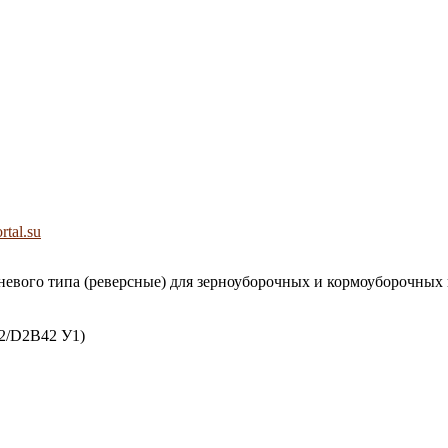
rtal.su
вого типа (реверсные) для зерноуборочных и кормоуборочных 
2/D2B42 У1)