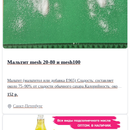
Мальтит mesh 20-80 и mesh100
Мальтит (мальтитол или добавка E965) Сладость: составляет
около 75–90% от сладости обычного сахара.Калорийность: около
2,1–3 ккал на 1 грамм (у сахара — около 3,9 ккал/
152 р.
г).Гликемический индекс (ГИ): значительно ниже, чем у сахара
(в среднем 35–52 против 65), поэтому его часто добавляют в
Санкт-Петербург
продукты для диабетиков.