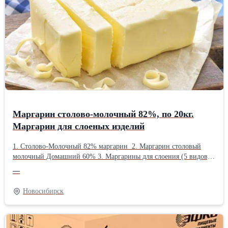
Маргарин столово-молочный 82%, по 20кг.
Маргарин для слоеных изделий
1. Столово-Молочный 82% маргарин 2. Маргарин столовый
молочный Домашний 60% 3. Маргарины для слоения (5 видов,
резанный и монолит). 4. Маргарин для песочного теста (2 вида).
—
5. Маргарин для крема (2 вида). 6. Маргарин безпальмовый. 7.
Жиры универсальные (5 видов). 8. Жир для фритюра (твердый и
Новосибирск
жидкий). 9. Паста для взбивания. 10. ЗМЖ (ЭК и БДХ). 11.
Растительные крема и сливки. Все есть в наличии.