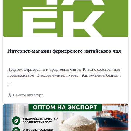
условий доставки, фасовки, и других условий. Доставляем
авто-, жд- и морским транспортом на условиях EXW, FCA, DAP,
CIP, FOB, CIF. Продукция соответствует ГОСТ 1129-2013,
требованиям ХАССП, стандартам ISO и иным международным
нормативам. Сотрудничаем с агентами!
Интернет-магазин фермерского китайского чая
Продаём фермерский и крафтовый чай из Китая с собственным
производством. В ассортименте: пуэры, габа, зелёный, белый
чай, посуда и подарочные наборы. Чай собственного
—
производства делается в ограниченном тираже — только
качественное сырьё и авторские рецептуры. Бесплатная доставка
Санкт-Петербург
по России от 1 500 ₽. Оплата долями. Скидки в разделе
«Акции».