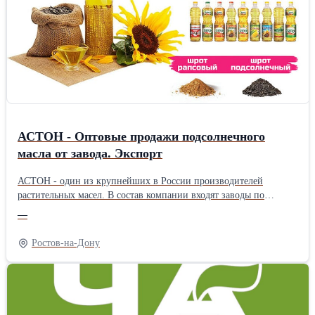
АСТОН - Оптовые продажи подсолнечного
масла от завода. Экспорт
АСТОН - один из крупнейших в России производителей
растительных масел. В состав компании входят заводы по
производству растительных масел, элеваторные комплексы,
—
терминалы на реке Дон, сухогрузы класса «река-море».
Ассортимент: - Масло подсолнечное рафинированное ТМ
Ростов-на-Дону
«Затея», «Волшебный Край» и «Светлица» - Масло
подсолнечное высокоолеиновое ТМ «Астон» - Рафинированное
и нерафинированное масло наливом (авто-, ж/д цистерны,
flexitank 22 тонны) География поставок: Россия, СНГ, КНР,
Вьетнам, Афганистан и др. Цены зависят от объема закупки,