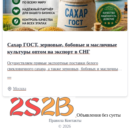
Сахар ГОСТ, зерновые, бобовые и масличные
культуры оптом на экспорт в СНГ
Осуществляем прямые экспортные поставки белого
свекловичного сахара, а также зерновых, бобовых и масличных
культур собственного выращивания в страны СНГ (Узбекистан,
—
Казахстан, Киргизия, Таджикистан и др.). Работаем напрямую
как производитель и гарантируем строгое соответствие
Москва
экспортным стандартам качества. Наш ассортимент для
экспортных поставок: * Белый сахар-песок: ГОСТ 33222-2015
(категория ТС2), код ТН ВЭД 1701 99 100 0. Полностью сухой,
идеален для транспортировки. * Зерновые культуры: Пшеница
Объявления без суеты
(продовольственная/фуражная), кукуруза продовольственная,
Правила
Контакты
ячмень. * Бобовые культуры: Горох, соя. * Масличные культуры:
© 2026
Подсолнечник. Наши преимущества при экспорте: * Удобные