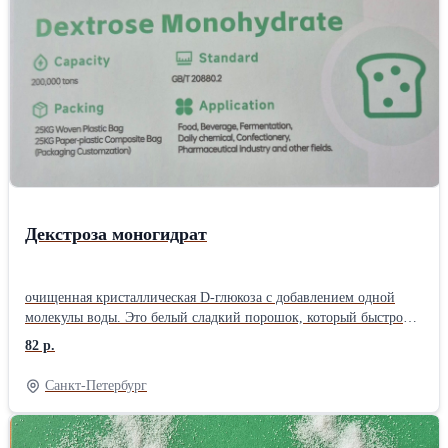
Декстроза моногидрат
очищенная кристаллическая D-глюкоза с добавлением одной
молекулы воды. Это белый сладкий порошок, который быстро
растворяется в воде и дает организму чистую энергию. Его
82 р.
получают из растительного крахмала (чаще кукурузного).
Пищевая отрасль: как мягкий подсластитель для сладостей,
Санкт-Петербург
напитков, соков и детского питания. Выпечка и мороженое:
помогает тесту бродить, а мороженому не замерзать