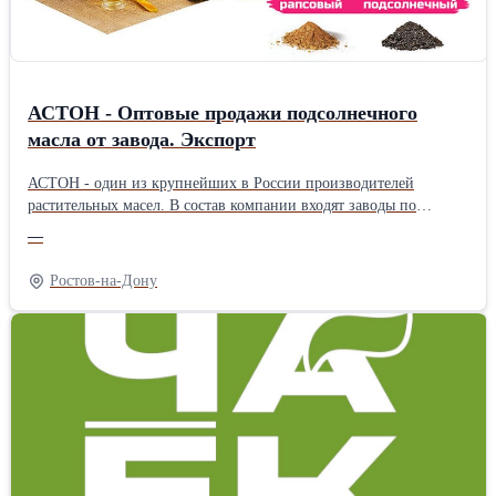
АСТОН - Оптовые продажи подсолнечного
масла от завода. Экспорт
АСТОН - один из крупнейших в России производителей
растительных масел. В состав компании входят заводы по
производству растительных масел, элеваторные комплексы,
—
терминалы на реке Дон, сухогрузы класса «река-море».
Ассортимент: - Масло подсолнечное рафинированное ТМ
Ростов-на-Дону
«Затея», «Волшебный Край» и «Светлица» - Масло
подсолнечное высокоолеиновое ТМ «Астон» - Рафинированное
и нерафинированное масло наливом (авто-, ж/д цистерны,
flexitank 22 тонны) География поставок: Россия, СНГ, КНР,
Вьетнам, Афганистан и др. Цены зависят от объема закупки,
условий доставки, фасовки, и других условий. Доставляем
авто-, жд- и морским транспортом на условиях EXW, FCA, DAP,
CIP, FOB, CIF. Продукция соответствует ГОСТ 1129-2013,
требованиям ХАССП, стандартам ISO и иным международным
нормативам. Сотрудничаем с агентами!