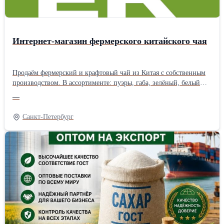
Интернет-магазин фермерского китайского чая
Продаём фермерский и крафтовый чай из Китая с собственным
производством. В ассортименте: пуэры, габа, зелёный, белый
чай, посуда и подарочные наборы. Чай собственного
—
производства делается в ограниченном тираже — только
качественное сырьё и авторские рецептуры. Бесплатная доставка
Санкт-Петербург
по России от 1 500 ₽. Оплата долями. Скидки в разделе
«Акции».