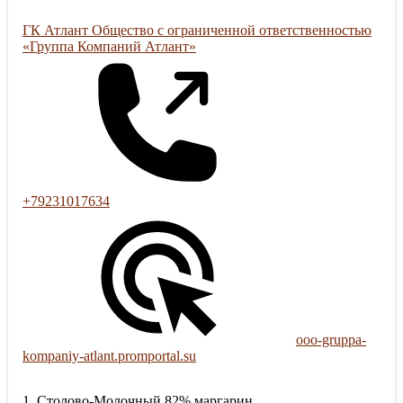
ГК Атлант Общество с ограниченной ответственностью
«Группа Компаний Атлант»
+79231017634
ooo-gruppa-
kompaniy-atlant.promportal.su
1. Столово-Молочный 82% маргарин