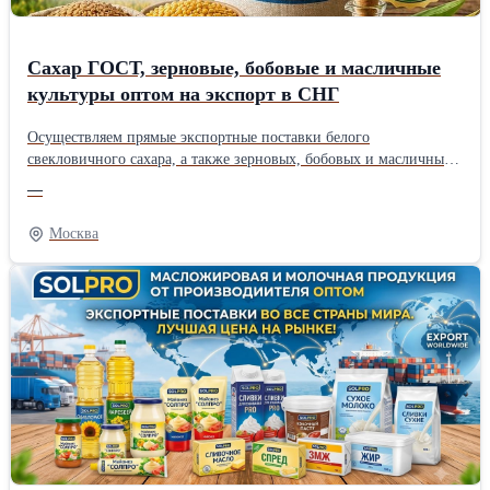
Сахар ГОСТ, зерновые, бобовые и масличные
культуры оптом на экспорт в СНГ
Осуществляем прямые экспортные поставки белого
свекловичного сахара, а также зерновых, бобовых и масличных
культур собственного выращивания в страны СНГ (Узбекистан,
—
Казахстан, Киргизия, Таджикистан и др.). Работаем напрямую
как производитель и гарантируем строгое соответствие
Москва
экспортным стандартам качества. Наш ассортимент для
экспортных поставок: * Белый сахар-песок: ГОСТ 33222-2015
(категория ТС2), код ТН ВЭД 1701 99 100 0. Полностью сухой,
идеален для транспортировки. * Зерновые культуры: Пшеница
(продовольственная/фуражная), кукуруза продовольственная,
ячмень. * Бобовые культуры: Горох, соя. * Масличные культуры:
Подсолнечник. Наши преимущества при экспорте: * Удобные
взаиморасчеты: Для Вашего удобства и минимизации валютных
рисков мы принимаем оплату в национальных валютах
покупателя (узбекский сум UZS, киргизский сом KGS,
таджикский сомони TJS, казахстанский тенге KZT и др.). *
Оформление документов: Предоставляем полный пакет